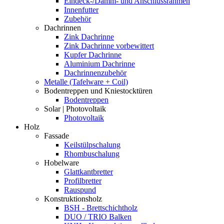
Eindeck-/Dämm- und Anschlussrahmen
Innenfutter
Zubehör
Dachrinnen
Zink Dachrinne
Zink Dachrinne vorbewittert
Kupfer Dachrinne
Aluminium Dachrinne
Dachrinnenzubehör
Metalle (Tafelware + Coil)
Bodentreppen und Kniestocktüren
Bodentreppen
Solar | Photovoltaik
Photovoltaik
Holz
Fassade
Keilstülpschalung
Rhombuschalung
Hobelware
Glattkantbretter
Profilbretter
Rauspund
Konstruktionsholz
BSH - Brettschichtholz
DUO / TRIO Balken