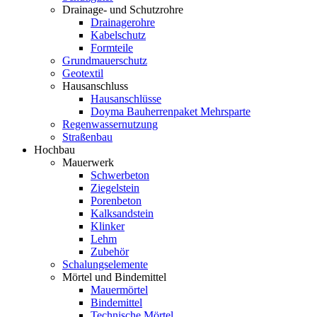
Drainage- und Schutzrohre
Drainagerohre
Kabelschutz
Formteile
Grundmauerschutz
Geotextil
Hausanschluss
Hausanschlüsse
Doyma Bauherrenpaket Mehrsparte
Regenwassernutzung
Straßenbau
Hochbau
Mauerwerk
Schwerbeton
Ziegelstein
Porenbeton
Kalksandstein
Klinker
Lehm
Zubehör
Schalungselemente
Mörtel und Bindemittel
Mauermörtel
Bindemittel
Technische Mörtel