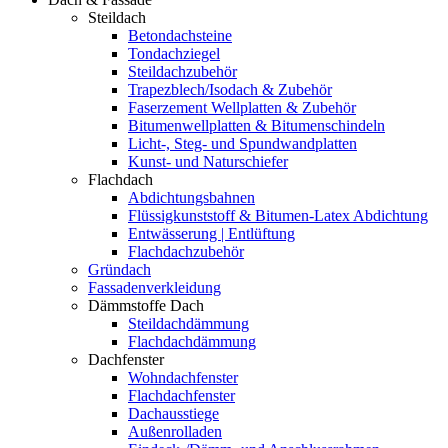
Steildach
Betondachsteine
Tondachziegel
Steildachzubehör
Trapezblech/Isodach & Zubehör
Faserzement Wellplatten & Zubehör
Bitumenwellplatten & Bitumenschindeln
Licht-, Steg- und Spundwandplatten
Kunst- und Naturschiefer
Flachdach
Abdichtungsbahnen
Flüssigkunststoff & Bitumen-Latex Abdichtung
Entwässerung | Entlüftung
Flachdachzubehör
Gründach
Fassadenverkleidung
Dämmstoffe Dach
Steildachdämmung
Flachdachdämmung
Dachfenster
Wohndachfenster
Flachdachfenster
Dachausstiege
Außenrolladen