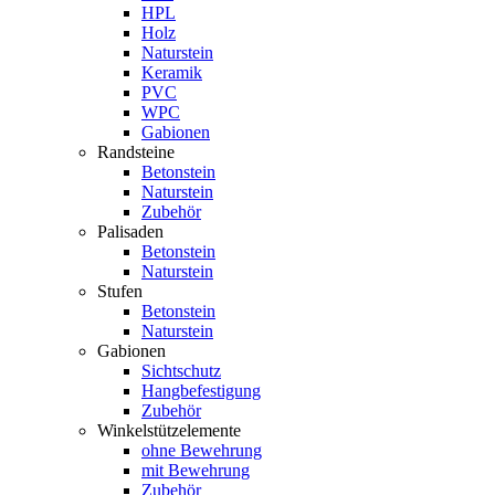
HPL
Holz
Naturstein
Keramik
PVC
WPC
Gabionen
Randsteine
Betonstein
Naturstein
Zubehör
Palisaden
Betonstein
Naturstein
Stufen
Betonstein
Naturstein
Gabionen
Sichtschutz
Hangbefestigung
Zubehör
Winkelstützelemente
ohne Bewehrung
mit Bewehrung
Zubehör