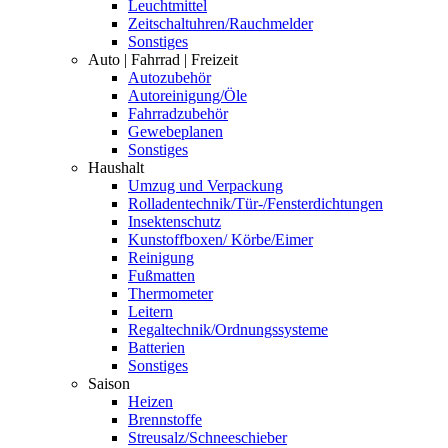
Leuchtmittel
Zeitschaltuhren/Rauchmelder
Sonstiges
Auto | Fahrrad | Freizeit
Autozubehör
Autoreinigung/Öle
Fahrradzubehör
Gewebeplanen
Sonstiges
Haushalt
Umzug und Verpackung
Rolladentechnik/Tür-/Fensterdichtungen
Insektenschutz
Kunstoffboxen/ Körbe/Eimer
Reinigung
Fußmatten
Thermometer
Leitern
Regaltechnik/Ordnungssysteme
Batterien
Sonstiges
Saison
Heizen
Brennstoffe
Streusalz/Schneeschieber