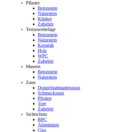
Pflaster
Betonstein
Naturstein
Klinker
Zubehör
Terrassenbeläge
Betonstein
Naturstein
Keramik
Holz
WPC
Zubehör
Mauern
Betonstein
Naturstein
Zaun
Doppelstabmattenzaun
Schmuckzaun
Pfosten
Tore
Zubehör
Sichtschutz
BPC
Aluminium
Glas