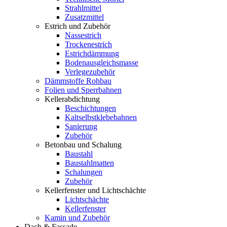
Strahlmittel
Zusatzmittel
Estrich und Zubehör
Nassestrich
Trockenestrich
Estrichdämmung
Bodenausgleichsmasse
Verlegezubehör
Dämmstoffe Rohbau
Folien und Sperrbahnen
Kellerabdichtung
Beschichtungen
Kaltselbstklebebahnen
Sanierung
Zubehör
Betonbau und Schalung
Baustahl
Baustahlmatten
Schalungen
Zubehör
Kellerfenster und Lichtschächte
Lichtschächte
Kellerfenster
Kamin und Zubehör
Dach & Fassade