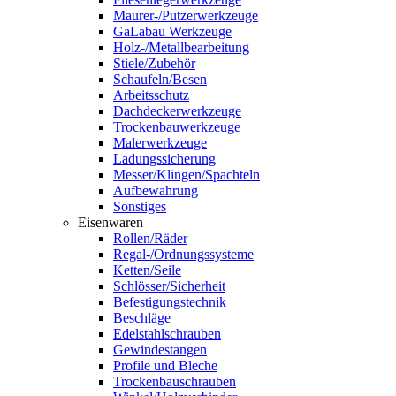
Maurer-/Putzerwerkzeuge
GaLabau Werkzeuge
Holz-/Metallbearbeitung
Stiele/Zubehör
Schaufeln/Besen
Arbeitsschutz
Dachdeckerwerkzeuge
Trockenbauwerkzeuge
Malerwerkzeuge
Ladungssicherung
Messer/Klingen/Spachteln
Aufbewahrung
Sonstiges
Eisenwaren
Rollen/Räder
Regal-/Ordnungssysteme
Ketten/Seile
Schlösser/Sicherheit
Befestigungstechnik
Beschläge
Edelstahlschrauben
Gewindestangen
Profile und Bleche
Trockenbauschrauben