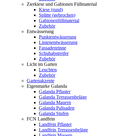
Zierkiese und Gabionen Füllmaterial
Kiese (rund)
Splitte (gebrochen)
Gabionenfüllmaterial
Zubehör
Entwässerung
Punktentwässerung
Linienentwässerung
Fassadenrinne
Schuhabstreifer
Zubehör
Licht im Garten
Leuchten
Zubehör
Gartenakzente
Eigenmarke Galanda
Galanda Pflaster
Galanda Terrassenbeläge
Galanda Mauern
Galanda Palisaden
Galanda Stufen
FCN Landfein
Landfein Pflaster
Landfein Terrassenbeläge
Landfein Mauern