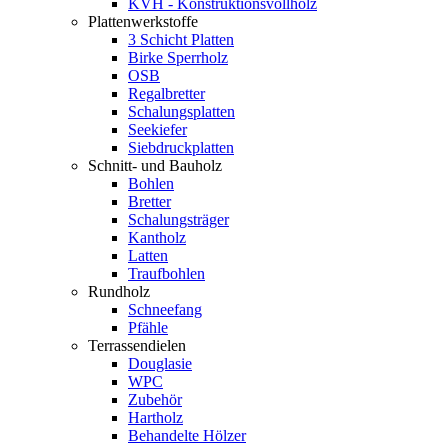
KVH - Konstruktionsvollholz
Plattenwerkstoffe
3 Schicht Platten
Birke Sperrholz
OSB
Regalbretter
Schalungsplatten
Seekiefer
Siebdruckplatten
Schnitt- und Bauholz
Bohlen
Bretter
Schalungsträger
Kantholz
Latten
Traufbohlen
Rundholz
Schneefang
Pfähle
Terrassendielen
Douglasie
WPC
Zubehör
Hartholz
Behandelte Hölzer