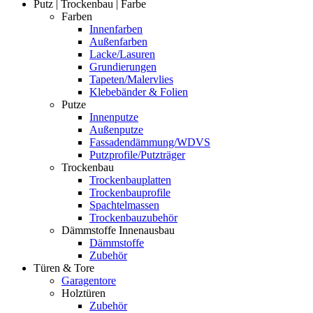
Putz | Trockenbau | Farbe
Farben
Innenfarben
Außenfarben
Lacke/Lasuren
Grundierungen
Tapeten/Malervlies
Klebebänder & Folien
Putze
Innenputze
Außenputze
Fassadendämmung/WDVS
Putzprofile/Putzträger
Trockenbau
Trockenbauplatten
Trockenbauprofile
Spachtelmassen
Trockenbauzubehör
Dämmstoffe Innenausbau
Dämmstoffe
Zubehör
Türen & Tore
Garagentore
Holztüren
Zubehör