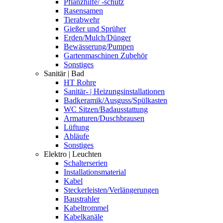
Pflanzhilfe/ -schutz
Rasensamen
Tierabwehr
Gießer und Sprüher
Erden/Mulch/Dünger
Bewässerung/Pumpen
Gartenmaschinen Zubehör
Sonstiges
Sanitär | Bad
HT Rohre
Sanitär- | Heizungsinstallationen
Badkeramik/Ausguss/Spülkasten
WC Sitzen/Badausstattung
Armaturen/Duschbrausen
Lüftung
Abläufe
Sonstiges
Elektro | Leuchten
Schalterserien
Installationsmaterial
Kabel
Steckerleisten/Verlängerungen
Baustrahler
Kabeltrommel
Kabelkanäle