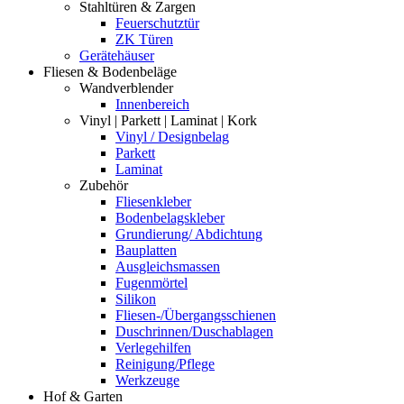
Stahltüren & Zargen
Feuerschutztür
ZK Türen
Gerätehäuser
Fliesen & Bodenbeläge
Wandverblender
Innenbereich
Vinyl | Parkett | Laminat | Kork
Vinyl / Designbelag
Parkett
Laminat
Zubehör
Fliesenkleber
Bodenbelagskleber
Grundierung/ Abdichtung
Bauplatten
Ausgleichsmassen
Fugenmörtel
Silikon
Fliesen-/Übergangsschienen
Duschrinnen/Duschablagen
Verlegehilfen
Reinigung/Pflege
Werkzeuge
Hof & Garten