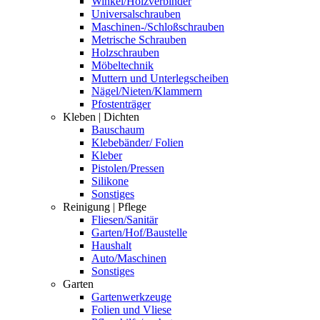
Winkel/Holzverbinder
Universalschrauben
Maschinen-/Schloßschrauben
Metrische Schrauben
Holzschrauben
Möbeltechnik
Muttern und Unterlegscheiben
Nägel/Nieten/Klammern
Pfostenträger
Kleben | Dichten
Bauschaum
Klebebänder/ Folien
Kleber
Pistolen/Pressen
Silikone
Sonstiges
Reinigung | Pflege
Fliesen/Sanitär
Garten/Hof/Baustelle
Haushalt
Auto/Maschinen
Sonstiges
Garten
Gartenwerkzeuge
Folien und Vliese