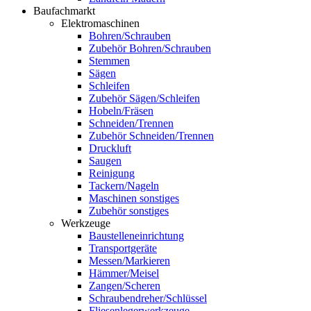
Baufachmarkt
Elektromaschinen
Bohren/Schrauben
Zubehör Bohren/Schrauben
Stemmen
Sägen
Schleifen
Zubehör Sägen/Schleifen
Hobeln/Fräsen
Schneiden/Trennen
Zubehör Schneiden/Trennen
Druckluft
Saugen
Reinigung
Tackern/Nageln
Maschinen sonstiges
Zubehör sonstiges
Werkzeuge
Baustelleneinrichtung
Transportgeräte
Messen/Markieren
Hämmer/Meisel
Zangen/Scheren
Schraubendreher/Schlüssel
Fliesenlegerwerkzeuge