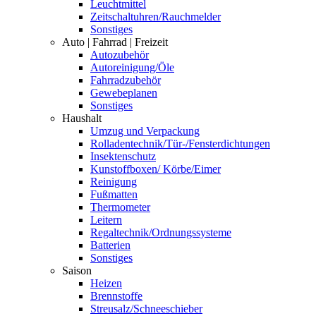
Leuchtmittel
Zeitschaltuhren/Rauchmelder
Sonstiges
Auto | Fahrrad | Freizeit
Autozubehör
Autoreinigung/Öle
Fahrradzubehör
Gewebeplanen
Sonstiges
Haushalt
Umzug und Verpackung
Rolladentechnik/Tür-/Fensterdichtungen
Insektenschutz
Kunstoffboxen/ Körbe/Eimer
Reinigung
Fußmatten
Thermometer
Leitern
Regaltechnik/Ordnungssysteme
Batterien
Sonstiges
Saison
Heizen
Brennstoffe
Streusalz/Schneeschieber