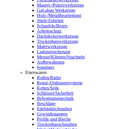
Maurer-/Putzerwerkzeuge
GaLabau Werkzeuge
Holz-/Metallbearbeitung
Stiele/Zubehör
Schaufeln/Besen
Arbeitsschutz
Dachdeckerwerkzeuge
Trockenbauwerkzeuge
Malerwerkzeuge
Ladungssicherung
Messer/Klingen/Spachteln
Aufbewahrung
Sonstiges
Eisenwaren
Rollen/Räder
Regal-/Ordnungssysteme
Ketten/Seile
Schlösser/Sicherheit
Befestigungstechnik
Beschläge
Edelstahlschrauben
Gewindestangen
Profile und Bleche
Trockenbauschrauben