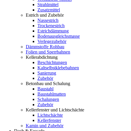
Strahlmittel
Zusatzmittel
Estrich und Zubehör
Nassestrich
Trockenestrich
Estrichdämmung
Bodenausgleichsmasse
Verlegezubehör
Dämmstoffe Rohbau
Folien und Sperrbahnen
Kellerabdichtung
Beschichtungen
Kaltselbstklebebahnen
Sanierung
Zubehör
Betonbau und Schalung
Baustahl
Baustahlmatten
Schalungen
Zubehör
Kellerfenster und Lichtschächte
Lichtschächte
Kellerfenster
Kamin und Zubehör
Dach & Fassade