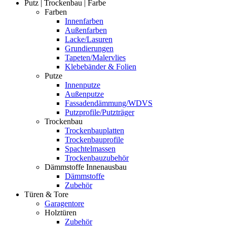
Putz | Trockenbau | Farbe
Farben
Innenfarben
Außenfarben
Lacke/Lasuren
Grundierungen
Tapeten/Malervlies
Klebebänder & Folien
Putze
Innenputze
Außenputze
Fassadendämmung/WDVS
Putzprofile/Putzträger
Trockenbau
Trockenbauplatten
Trockenbauprofile
Spachtelmassen
Trockenbauzubehör
Dämmstoffe Innenausbau
Dämmstoffe
Zubehör
Türen & Tore
Garagentore
Holztüren
Zubehör