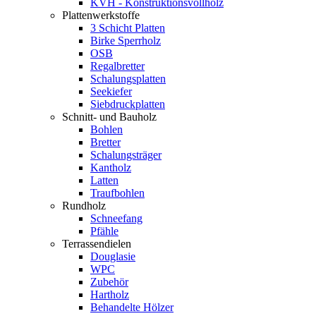
KVH - Konstruktionsvollholz
Plattenwerkstoffe
3 Schicht Platten
Birke Sperrholz
OSB
Regalbretter
Schalungsplatten
Seekiefer
Siebdruckplatten
Schnitt- und Bauholz
Bohlen
Bretter
Schalungsträger
Kantholz
Latten
Traufbohlen
Rundholz
Schneefang
Pfähle
Terrassendielen
Douglasie
WPC
Zubehör
Hartholz
Behandelte Hölzer