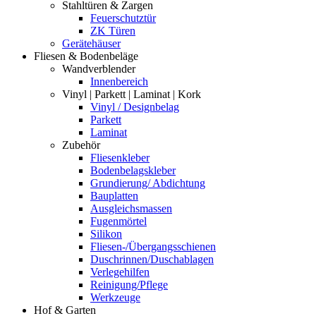
Stahltüren & Zargen
Feuerschutztür
ZK Türen
Gerätehäuser
Fliesen & Bodenbeläge
Wandverblender
Innenbereich
Vinyl | Parkett | Laminat | Kork
Vinyl / Designbelag
Parkett
Laminat
Zubehör
Fliesenkleber
Bodenbelagskleber
Grundierung/ Abdichtung
Bauplatten
Ausgleichsmassen
Fugenmörtel
Silikon
Fliesen-/Übergangsschienen
Duschrinnen/Duschablagen
Verlegehilfen
Reinigung/Pflege
Werkzeuge
Hof & Garten