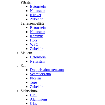
Pflaster
Betonstein
Naturstein
Klinker
Zubehör
Terrassenbeläge
Betonstein
Naturstein
Keramik
Holz
WPC
Zubehör
Mauern
Betonstein
Naturstein
Zaun
Doppelstabmattenzaun
Schmuckzaun
Pfosten
Tore
Zubehör
Sichtschutz
BPC
Aluminium
Glas