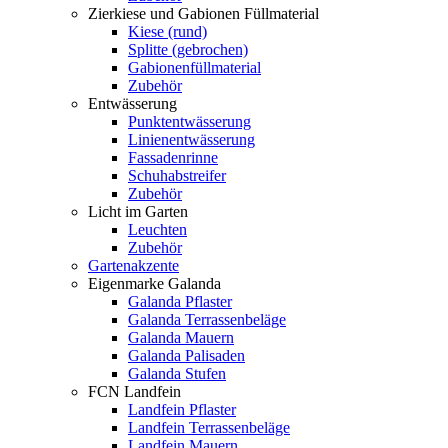
Zierkiese und Gabionen Füllmaterial
Kiese (rund)
Splitte (gebrochen)
Gabionenfüllmaterial
Zubehör
Entwässerung
Punktentwässerung
Linienentwässerung
Fassadenrinne
Schuhabstreifer
Zubehör
Licht im Garten
Leuchten
Zubehör
Gartenakzente
Eigenmarke Galanda
Galanda Pflaster
Galanda Terrassenbeläge
Galanda Mauern
Galanda Palisaden
Galanda Stufen
FCN Landfein
Landfein Pflaster
Landfein Terrassenbeläge
Landfein Mauern