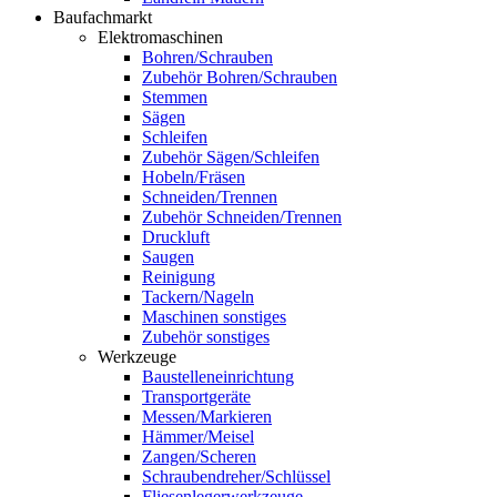
Baufachmarkt
Elektromaschinen
Bohren/Schrauben
Zubehör Bohren/Schrauben
Stemmen
Sägen
Schleifen
Zubehör Sägen/Schleifen
Hobeln/Fräsen
Schneiden/Trennen
Zubehör Schneiden/Trennen
Druckluft
Saugen
Reinigung
Tackern/Nageln
Maschinen sonstiges
Zubehör sonstiges
Werkzeuge
Baustelleneinrichtung
Transportgeräte
Messen/Markieren
Hämmer/Meisel
Zangen/Scheren
Schraubendreher/Schlüssel
Fliesenlegerwerkzeuge