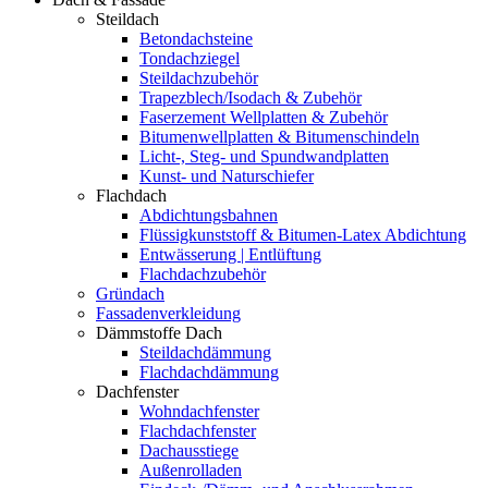
Steildach
Betondachsteine
Tondachziegel
Steildachzubehör
Trapezblech/Isodach & Zubehör
Faserzement Wellplatten & Zubehör
Bitumenwellplatten & Bitumenschindeln
Licht-, Steg- und Spundwandplatten
Kunst- und Naturschiefer
Flachdach
Abdichtungsbahnen
Flüssigkunststoff & Bitumen-Latex Abdichtung
Entwässerung | Entlüftung
Flachdachzubehör
Gründach
Fassadenverkleidung
Dämmstoffe Dach
Steildachdämmung
Flachdachdämmung
Dachfenster
Wohndachfenster
Flachdachfenster
Dachausstiege
Außenrolladen