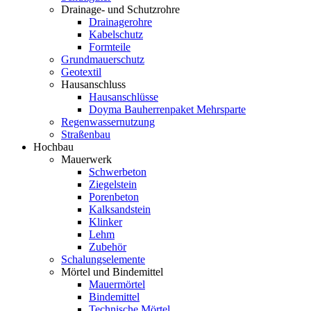
Drainage- und Schutzrohre
Drainagerohre
Kabelschutz
Formteile
Grundmauerschutz
Geotextil
Hausanschluss
Hausanschlüsse
Doyma Bauherrenpaket Mehrsparte
Regenwassernutzung
Straßenbau
Hochbau
Mauerwerk
Schwerbeton
Ziegelstein
Porenbeton
Kalksandstein
Klinker
Lehm
Zubehör
Schalungselemente
Mörtel und Bindemittel
Mauermörtel
Bindemittel
Technische Mörtel