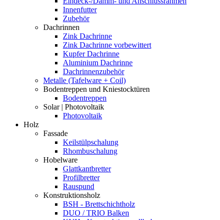
Eindeck-/Dämm- und Anschlussrahmen
Innenfutter
Zubehör
Dachrinnen
Zink Dachrinne
Zink Dachrinne vorbewittert
Kupfer Dachrinne
Aluminium Dachrinne
Dachrinnenzubehör
Metalle (Tafelware + Coil)
Bodentreppen und Kniestocktüren
Bodentreppen
Solar | Photovoltaik
Photovoltaik
Holz
Fassade
Keilstülpschalung
Rhombuschalung
Hobelware
Glattkantbretter
Profilbretter
Rauspund
Konstruktionsholz
BSH - Brettschichtholz
DUO / TRIO Balken