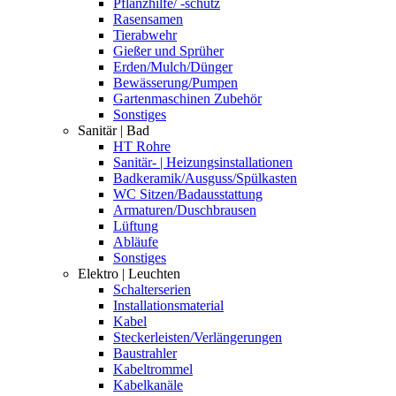
Pflanzhilfe/ -schutz
Rasensamen
Tierabwehr
Gießer und Sprüher
Erden/Mulch/Dünger
Bewässerung/Pumpen
Gartenmaschinen Zubehör
Sonstiges
Sanitär | Bad
HT Rohre
Sanitär- | Heizungsinstallationen
Badkeramik/Ausguss/Spülkasten
WC Sitzen/Badausstattung
Armaturen/Duschbrausen
Lüftung
Abläufe
Sonstiges
Elektro | Leuchten
Schalterserien
Installationsmaterial
Kabel
Steckerleisten/Verlängerungen
Baustrahler
Kabeltrommel
Kabelkanäle