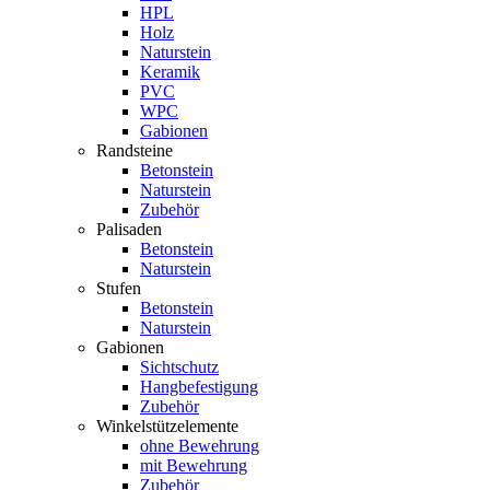
HPL
Holz
Naturstein
Keramik
PVC
WPC
Gabionen
Randsteine
Betonstein
Naturstein
Zubehör
Palisaden
Betonstein
Naturstein
Stufen
Betonstein
Naturstein
Gabionen
Sichtschutz
Hangbefestigung
Zubehör
Winkelstützelemente
ohne Bewehrung
mit Bewehrung
Zubehör