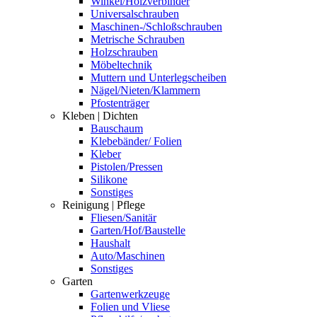
Winkel/Holzverbinder
Universalschrauben
Maschinen-/Schloßschrauben
Metrische Schrauben
Holzschrauben
Möbeltechnik
Muttern und Unterlegscheiben
Nägel/Nieten/Klammern
Pfostenträger
Kleben | Dichten
Bauschaum
Klebebänder/ Folien
Kleber
Pistolen/Pressen
Silikone
Sonstiges
Reinigung | Pflege
Fliesen/Sanitär
Garten/Hof/Baustelle
Haushalt
Auto/Maschinen
Sonstiges
Garten
Gartenwerkzeuge
Folien und Vliese