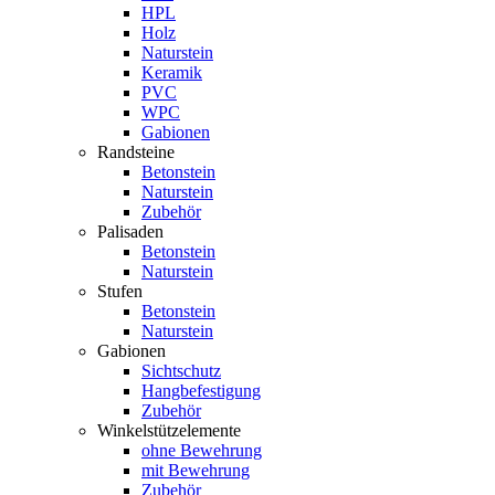
HPL
Holz
Naturstein
Keramik
PVC
WPC
Gabionen
Randsteine
Betonstein
Naturstein
Zubehör
Palisaden
Betonstein
Naturstein
Stufen
Betonstein
Naturstein
Gabionen
Sichtschutz
Hangbefestigung
Zubehör
Winkelstützelemente
ohne Bewehrung
mit Bewehrung
Zubehör