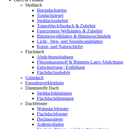
Steildach
Betondachsteine
Tondachziegel
Steildachzubehör
Trapezblech/Isodach & Zubehör
Faserzement Wellplatten & Zubehör
Bitumenwellplatten & Bitumenschindeln
Licht-, Steg- und Spundwandplatten
Kunst- und Naturschiefer
Flachdach
Abdichtungsbahnen
Flüssigkunststoff & Bitumen-Latex Abdichtung
Entwässerung | Entlüftung
Flachdachzubehör
Gründach
Fassadenverkleidung
Dämmstoffe Dach
Steildachdämmung
Flachdachdämmung
Dachfenster
Wohndachfenster
Flachdachfenster
Dachausstiege
Außenrolladen