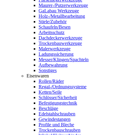
Maurer-/Putzerwerkzeuge
GaLabau Werkzeuge
Holz-/Metallbearbeitung
Stiele/Zubehör
Schaufeln/Besen
Arbeitsschutz
Dachdeckerwerkzeuge
Trockenbauwerkzeuge
Malerwerkzeuge
Ladungssicherung
Messer/Klingen/Spachteln
Aufbewahrung
Sonstiges
Eisenwaren
Rollen/Räder
Regal-/Ordnungssysteme
Ketten/Seile
Schlösser/Sicherheit
Befestigungstechnik
Beschläge
Edelstahlschrauben
Gewindestangen
Profile und Bleche
Trockenbauschrauben