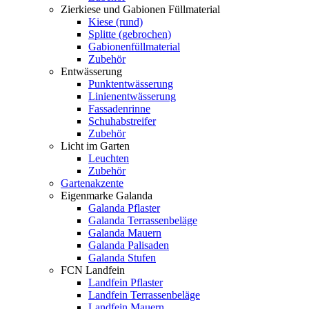
Zierkiese und Gabionen Füllmaterial
Kiese (rund)
Splitte (gebrochen)
Gabionenfüllmaterial
Zubehör
Entwässerung
Punktentwässerung
Linienentwässerung
Fassadenrinne
Schuhabstreifer
Zubehör
Licht im Garten
Leuchten
Zubehör
Gartenakzente
Eigenmarke Galanda
Galanda Pflaster
Galanda Terrassenbeläge
Galanda Mauern
Galanda Palisaden
Galanda Stufen
FCN Landfein
Landfein Pflaster
Landfein Terrassenbeläge
Landfein Mauern