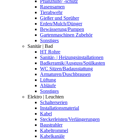
Pflanzhilfe/ -schutz
Rasensamen
Tierabwehr
Gießer und Sprüher
Erden/Mulch/Dünger
Bewässerung/Pumpen
Gartenmaschinen Zubehör
Sonstiges
Sanitär | Bad
HT Rohre
Sanitär- | Heizungsinstallationen
Badkeramik/Ausguss/Spülkasten
WC Sitzen/Badausstattung
Armaturen/Duschbrausen
Lüftung
Abläufe
Sonstiges
Elektro | Leuchten
Schalterserien
Installationsmaterial
Kabel
Steckerleisten/Verlängerungen
Baustrahler
Kabeltrommel
Kabelkanäle