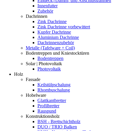
Eindeck-/Dämm- und Anschlussrahmen
Innenfutter
Zubehör
Dachrinnen
Zink Dachrinne
Zink Dachrinne vorbewittert
Kupfer Dachrinne
Aluminium Dachrinne
Dachrinnenzubehör
Metalle (Tafelware + Coil)
Bodentreppen und Kniestocktüren
Bodentreppen
Solar | Photovoltaik
Photovoltaik
Holz
Fassade
Keilstülpschalung
Rhombuschalung
Hobelware
Glattkantbretter
Profilbretter
Rauspund
Konstruktionsholz
BSH - Brettschichtholz
DUO / TRIO Balken