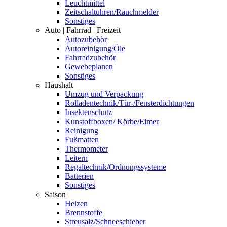
Leuchtmittel
Zeitschaltuhren/Rauchmelder
Sonstiges
Auto | Fahrrad | Freizeit
Autozubehör
Autoreinigung/Öle
Fahrradzubehör
Gewebeplanen
Sonstiges
Haushalt
Umzug und Verpackung
Rolladentechnik/Tür-/Fensterdichtungen
Insektenschutz
Kunstoffboxen/ Körbe/Eimer
Reinigung
Fußmatten
Thermometer
Leitern
Regaltechnik/Ordnungssysteme
Batterien
Sonstiges
Saison
Heizen
Brennstoffe
Streusalz/Schneeschieber