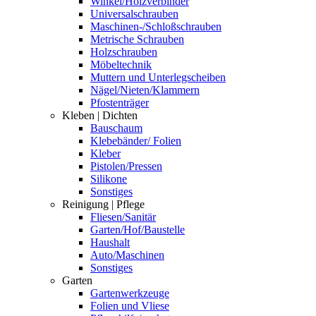
Winkel/Holzverbinder
Universalschrauben
Maschinen-/Schloßschrauben
Metrische Schrauben
Holzschrauben
Möbeltechnik
Muttern und Unterlegscheiben
Nägel/Nieten/Klammern
Pfostenträger
Kleben | Dichten
Bauschaum
Klebebänder/ Folien
Kleber
Pistolen/Pressen
Silikone
Sonstiges
Reinigung | Pflege
Fliesen/Sanitär
Garten/Hof/Baustelle
Haushalt
Auto/Maschinen
Sonstiges
Garten
Gartenwerkzeuge
Folien und Vliese