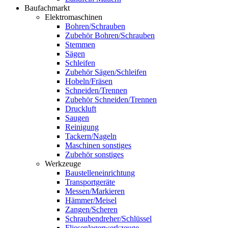
Baufachmarkt
Elektromaschinen
Bohren/Schrauben
Zubehör Bohren/Schrauben
Stemmen
Sägen
Schleifen
Zubehör Sägen/Schleifen
Hobeln/Fräsen
Schneiden/Trennen
Zubehör Schneiden/Trennen
Druckluft
Saugen
Reinigung
Tackern/Nageln
Maschinen sonstiges
Zubehör sonstiges
Werkzeuge
Baustelleneinrichtung
Transportgeräte
Messen/Markieren
Hämmer/Meisel
Zangen/Scheren
Schraubendreher/Schlüssel
Fliesenlegerwerkzeuge