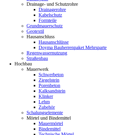
Drainage- und Schutzrohre
Drainagerohre
Kabelschutz
Formteile
Grundmauerschutz
Geotextil
Hausanschluss
Hausanschlüsse
Doyma Bauherrenpaket Mehrsparte
Regenwassernutzung
Straßenbau
Hochbau
Mauerwerk
Schwerbeton
Ziegelstein
Porenbeton
Kalksandstein
Klinker
Lehm
Zubehör
Schalungselemente
Mörtel und Bindemittel
Mauermörtel
Bindemittel
Technische Mörtel