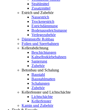
Strahlmittel
Zusatzmittel
Estrich und Zubehör
Nassestrich
Trockenestrich
Estrichdämmung
Bodenausgleichsmasse
Verlegezubehör
Dämmstoffe Rohbau
Folien und Sperrbahnen
Kellerabdichtung
Beschichtungen
Kaltselbstklebebahnen
Sanierung
Zubehör
Betonbau und Schalung
Baustahl
Baustahlmatten
Schalungen
Zubehör
Kellerfenster und Lichtschächte
Lichtschächte
Kellerfenster
Kamin und Zubehör
Dach & Fassade