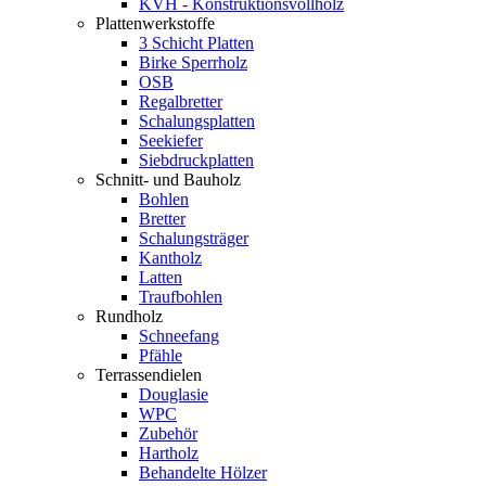
KVH - Konstruktionsvollholz
Plattenwerkstoffe
3 Schicht Platten
Birke Sperrholz
OSB
Regalbretter
Schalungsplatten
Seekiefer
Siebdruckplatten
Schnitt- und Bauholz
Bohlen
Bretter
Schalungsträger
Kantholz
Latten
Traufbohlen
Rundholz
Schneefang
Pfähle
Terrassendielen
Douglasie
WPC
Zubehör
Hartholz
Behandelte Hölzer