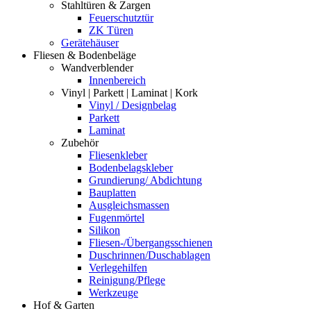
Stahltüren & Zargen
Feuerschutztür
ZK Türen
Gerätehäuser
Fliesen & Bodenbeläge
Wandverblender
Innenbereich
Vinyl | Parkett | Laminat | Kork
Vinyl / Designbelag
Parkett
Laminat
Zubehör
Fliesenkleber
Bodenbelagskleber
Grundierung/ Abdichtung
Bauplatten
Ausgleichsmassen
Fugenmörtel
Silikon
Fliesen-/Übergangsschienen
Duschrinnen/Duschablagen
Verlegehilfen
Reinigung/Pflege
Werkzeuge
Hof & Garten