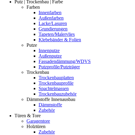
Putz | Trockenbau | Farbe
Farben
Innenfarben
Außenfarben
Lacke/Lasuren
Grundierungen
Tapeten/Malervlies
Klebebänder & Folien
Putze
Innenputze
Außenputze
Fassadendämmung/WDVS
Putzprofile/Putzträger
Trockenbau
Trockenbauplatten
Trockenbauprofile
Spachtelmassen
Trockenbauzubehör
Dämmstoffe Innenausbau
Dämmstoffe
Zubehör
Türen & Tore
Garagentore
Holztüren
Zubehör