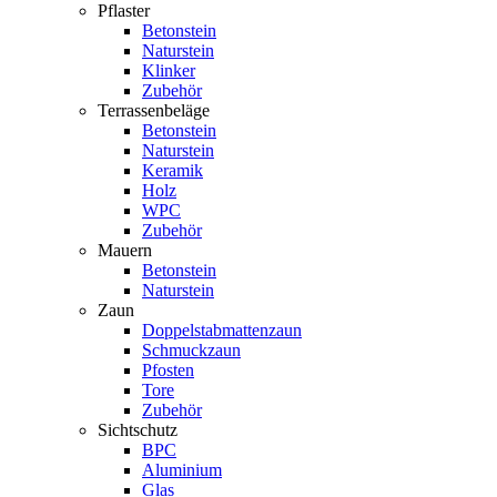
Pflaster
Betonstein
Naturstein
Klinker
Zubehör
Terrassenbeläge
Betonstein
Naturstein
Keramik
Holz
WPC
Zubehör
Mauern
Betonstein
Naturstein
Zaun
Doppelstabmattenzaun
Schmuckzaun
Pfosten
Tore
Zubehör
Sichtschutz
BPC
Aluminium
Glas