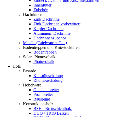
Eindeck-/Dämm- und Anschlussrahmen
Innenfutter
Zubehör
Dachrinnen
Zink Dachrinne
Zink Dachrinne vorbewittert
Kupfer Dachrinne
Aluminium Dachrinne
Dachrinnenzubehör
Metalle (Tafelware + Coil)
Bodentreppen und Kniestocktüren
Bodentreppen
Solar | Photovoltaik
Photovoltaik
Holz
Fassade
Keilstülpschalung
Rhombuschalung
Hobelware
Glattkantbretter
Profilbretter
Rauspund
Konstruktionsholz
BSH - Brettschichtholz
DUO / TRIO Balken