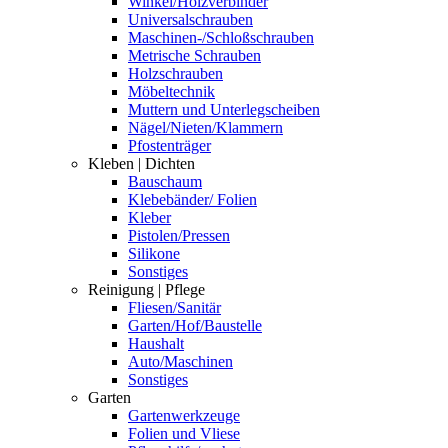
Winkel/Holzverbinder
Universalschrauben
Maschinen-/Schloßschrauben
Metrische Schrauben
Holzschrauben
Möbeltechnik
Muttern und Unterlegscheiben
Nägel/Nieten/Klammern
Pfostenträger
Kleben | Dichten
Bauschaum
Klebebänder/ Folien
Kleber
Pistolen/Pressen
Silikone
Sonstiges
Reinigung | Pflege
Fliesen/Sanitär
Garten/Hof/Baustelle
Haushalt
Auto/Maschinen
Sonstiges
Garten
Gartenwerkzeuge
Folien und Vliese