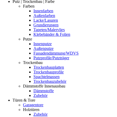
Putz | Trockenbau | Farbe
Farben
Innenfarben
Außenfarben
Lacke/Lasuren
Grundierungen
Tapeten/Malervlies
Klebebänder & Folien
Putze
Innenputze
Außenputze
Fassadendämmung/WDVS
Putzprofile/Putzträger
Trockenbau
Trockenbauplatten
Trockenbauprofile
Spachtelmassen
Trockenbauzubehör
Dämmstoffe Innenausbau
Dämmstoffe
Zubehör
Türen & Tore
Garagentore
Holztüren
Zubehör