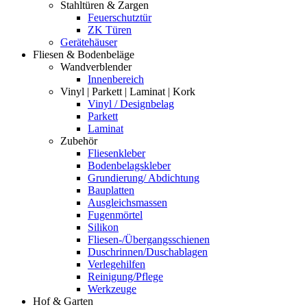
Stahltüren & Zargen
Feuerschutztür
ZK Türen
Gerätehäuser
Fliesen & Bodenbeläge
Wandverblender
Innenbereich
Vinyl | Parkett | Laminat | Kork
Vinyl / Designbelag
Parkett
Laminat
Zubehör
Fliesenkleber
Bodenbelagskleber
Grundierung/ Abdichtung
Bauplatten
Ausgleichsmassen
Fugenmörtel
Silikon
Fliesen-/Übergangsschienen
Duschrinnen/Duschablagen
Verlegehilfen
Reinigung/Pflege
Werkzeuge
Hof & Garten