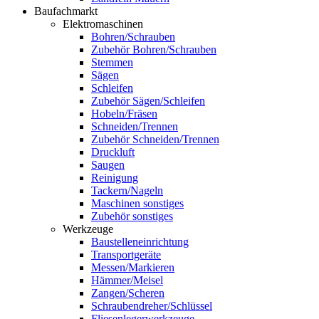
Baufachmarkt
Elektromaschinen
Bohren/Schrauben
Zubehör Bohren/Schrauben
Stemmen
Sägen
Schleifen
Zubehör Sägen/Schleifen
Hobeln/Fräsen
Schneiden/Trennen
Zubehör Schneiden/Trennen
Druckluft
Saugen
Reinigung
Tackern/Nageln
Maschinen sonstiges
Zubehör sonstiges
Werkzeuge
Baustelleneinrichtung
Transportgeräte
Messen/Markieren
Hämmer/Meisel
Zangen/Scheren
Schraubendreher/Schlüssel
Fliesenlegerwerkzeuge