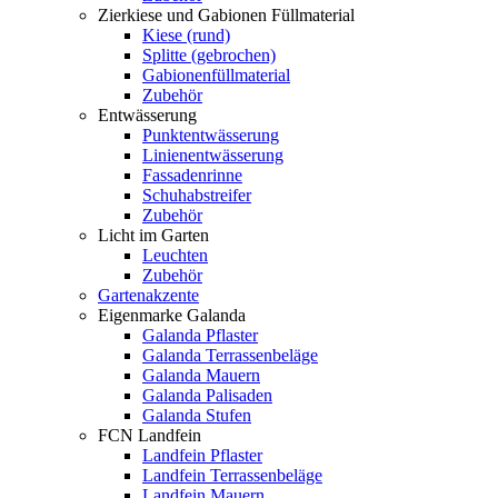
Zierkiese und Gabionen Füllmaterial
Kiese (rund)
Splitte (gebrochen)
Gabionenfüllmaterial
Zubehör
Entwässerung
Punktentwässerung
Linienentwässerung
Fassadenrinne
Schuhabstreifer
Zubehör
Licht im Garten
Leuchten
Zubehör
Gartenakzente
Eigenmarke Galanda
Galanda Pflaster
Galanda Terrassenbeläge
Galanda Mauern
Galanda Palisaden
Galanda Stufen
FCN Landfein
Landfein Pflaster
Landfein Terrassenbeläge
Landfein Mauern