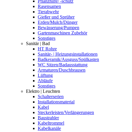
Pflanzhilfe/ -schutz
Rasensamen
Tierabwehr
Gießer und Sprüher
Erden/Mulch/Dünger
Bewässerung/Pumpen
Gartenmaschinen Zubehör
Sonstiges
Sanitär | Bad
HT Rohre
Sanitär- | Heizungsinstallationen
Badkeramik/Ausguss/Spülkasten
WC Sitzen/Badausstattung
Armaturen/Duschbrausen
Lüftung
Abläufe
Sonstiges
Elektro | Leuchten
Schalterserien
Installationsmaterial
Kabel
Steckerleisten/Verlängerungen
Baustrahler
Kabeltrommel
Kabelkanäle