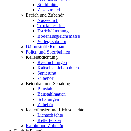
Strahlmittel
Zusatzmittel
Estrich und Zubehör
Nassestrich
Trockenestrich
Estrichdämmung
Bodenausgleichsmasse
Verlegezubehör
Dämmstoffe Rohbau
Folien und Sperrbahnen
Kellerabdichtung
Beschichtungen
Kaltselbstklebebahnen
Sanierung
Zubehör
Betonbau und Schalung
Baustahl
Baustahlmatten
Schalungen
Zubehör
Kellerfenster und Lichtschächte
Lichtschächte
Kellerfenster
Kamin und Zubehör
Dach & Fassade