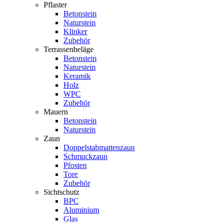
Pflaster
Betonstein
Naturstein
Klinker
Zubehör
Terrassenbeläge
Betonstein
Naturstein
Keramik
Holz
WPC
Zubehör
Mauern
Betonstein
Naturstein
Zaun
Doppelstabmattenzaun
Schmuckzaun
Pfosten
Tore
Zubehör
Sichtschutz
BPC
Aluminium
Glas