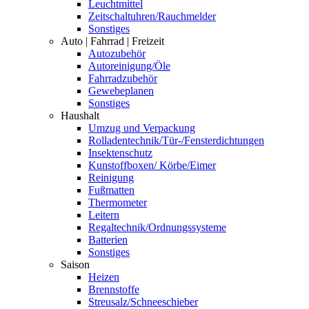
Leuchtmittel
Zeitschaltuhren/Rauchmelder
Sonstiges
Auto | Fahrrad | Freizeit
Autozubehör
Autoreinigung/Öle
Fahrradzubehör
Gewebeplanen
Sonstiges
Haushalt
Umzug und Verpackung
Rolladentechnik/Tür-/Fensterdichtungen
Insektenschutz
Kunstoffboxen/ Körbe/Eimer
Reinigung
Fußmatten
Thermometer
Leitern
Regaltechnik/Ordnungssysteme
Batterien
Sonstiges
Saison
Heizen
Brennstoffe
Streusalz/Schneeschieber