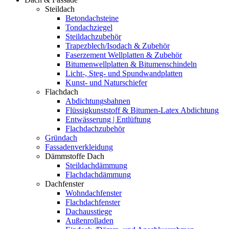
Steildach
Betondachsteine
Tondachziegel
Steildachzubehör
Trapezblech/Isodach & Zubehör
Faserzement Wellplatten & Zubehör
Bitumenwellplatten & Bitumenschindeln
Licht-, Steg- und Spundwandplatten
Kunst- und Naturschiefer
Flachdach
Abdichtungsbahnen
Flüssigkunststoff & Bitumen-Latex Abdichtung
Entwässerung | Entlüftung
Flachdachzubehör
Gründach
Fassadenverkleidung
Dämmstoffe Dach
Steildachdämmung
Flachdachdämmung
Dachfenster
Wohndachfenster
Flachdachfenster
Dachausstiege
Außenrolladen