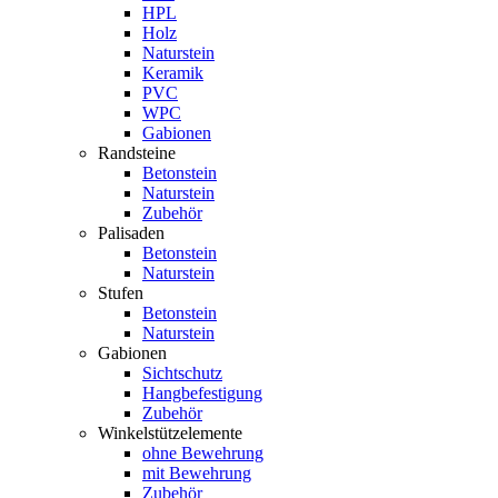
HPL
Holz
Naturstein
Keramik
PVC
WPC
Gabionen
Randsteine
Betonstein
Naturstein
Zubehör
Palisaden
Betonstein
Naturstein
Stufen
Betonstein
Naturstein
Gabionen
Sichtschutz
Hangbefestigung
Zubehör
Winkelstützelemente
ohne Bewehrung
mit Bewehrung
Zubehör