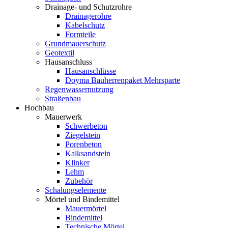
Drainage- und Schutzrohre
Drainagerohre
Kabelschutz
Formteile
Grundmauerschutz
Geotextil
Hausanschluss
Hausanschlüsse
Doyma Bauherrenpaket Mehrsparte
Regenwassernutzung
Straßenbau
Hochbau
Mauerwerk
Schwerbeton
Ziegelstein
Porenbeton
Kalksandstein
Klinker
Lehm
Zubehör
Schalungselemente
Mörtel und Bindemittel
Mauermörtel
Bindemittel
Technische Mörtel