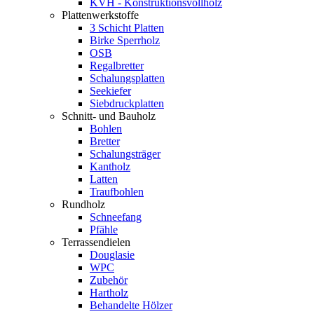
KVH - Konstruktionsvollholz
Plattenwerkstoffe
3 Schicht Platten
Birke Sperrholz
OSB
Regalbretter
Schalungsplatten
Seekiefer
Siebdruckplatten
Schnitt- und Bauholz
Bohlen
Bretter
Schalungsträger
Kantholz
Latten
Traufbohlen
Rundholz
Schneefang
Pfähle
Terrassendielen
Douglasie
WPC
Zubehör
Hartholz
Behandelte Hölzer