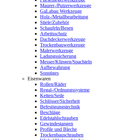
Maurer-/Putzerwerkzeuge
GaLabau Werkzeuge
Holz-/Metallbearbeitung
Stiele/Zubehör
Schaufeln/Besen
Arbeitsschutz
Dachdeckerwerkzeuge
Trockenbauwerkzeuge
Malerwerkzeuge
Ladungssicherung
Messer/Klingen/Spachteln
Aufbewahrung
Sonstiges
Eisenwaren
Rollen/Räder
Regal-/Ordnungssysteme
Ketten/Seile
Schlösser/Sicherheit
Befestigungstechnik
Beschläge
Edelstahlschrauben
Gewindestangen
Profile und Bleche
Trockenbauschrauben