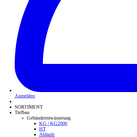
Anmelden
SORTIMENT
Tiefbau
Gebäudeentwässerung
KG / KG2000
HT
Abläufe