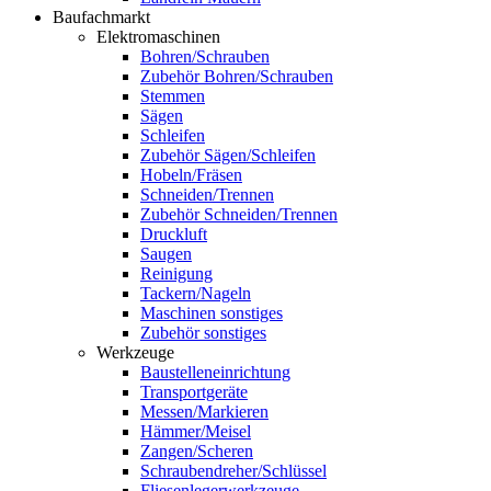
Baufachmarkt
Elektromaschinen
Bohren/Schrauben
Zubehör Bohren/Schrauben
Stemmen
Sägen
Schleifen
Zubehör Sägen/Schleifen
Hobeln/Fräsen
Schneiden/Trennen
Zubehör Schneiden/Trennen
Druckluft
Saugen
Reinigung
Tackern/Nageln
Maschinen sonstiges
Zubehör sonstiges
Werkzeuge
Baustelleneinrichtung
Transportgeräte
Messen/Markieren
Hämmer/Meisel
Zangen/Scheren
Schraubendreher/Schlüssel
Fliesenlegerwerkzeuge