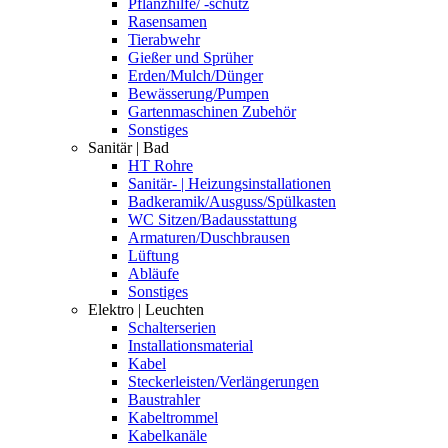
Pflanzhilfe/ -schutz
Rasensamen
Tierabwehr
Gießer und Sprüher
Erden/Mulch/Dünger
Bewässerung/Pumpen
Gartenmaschinen Zubehör
Sonstiges
Sanitär | Bad
HT Rohre
Sanitär- | Heizungsinstallationen
Badkeramik/Ausguss/Spülkasten
WC Sitzen/Badausstattung
Armaturen/Duschbrausen
Lüftung
Abläufe
Sonstiges
Elektro | Leuchten
Schalterserien
Installationsmaterial
Kabel
Steckerleisten/Verlängerungen
Baustrahler
Kabeltrommel
Kabelkanäle