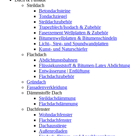
Steildach
Betondachsteine
Tondachziegel
Steildachzubehör
Trapezblech/Isodach & Zubehör
Faserzement Wellplatten & Zubehör
Bitumenwellplatten & Bitumenschindeln
Licht-, Steg- und Spundwandplatten
Kunst- und Naturschiefer
Flachdach
Abdichtungsbahnen
Flüssigkunststoff & Bitumen-Latex Abdichtung
Entwässerung | Entlüftung
Flachdachzubehör
Gründach
Fassadenverkleidung
Dämmstoffe Dach
Steildachdämmung
Flachdachdämmung
Dachfenster
Wohndachfenster
Flachdachfenster
Dachausstiege
Außenrolladen