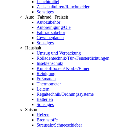
Leuchtmittel
Zeitschaltuhren/Rauchmelder
Sonstiges
Auto | Fahrrad | Freizeit
Autozubehör
Autoreinigung/Öle
Fahrradzubehör
Gewebeplanen
Sonstiges
Haushalt
Umzug und Verpackung
Rolladentechnik/Tür-/Fensterdichtungen
Insektenschutz
Kunstoffboxen/ Körbe/Eimer
Reinigung
Fußmatten
Thermometer
Leitern
Regaltechnik/Ordnungssysteme
Batterien
Sonstiges
Saison
Heizen
Brennstoffe
Streusalz/Schneeschieber