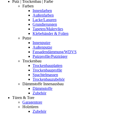
Putz | Trockenbau | Farbe
Farben
Innenfarben
Außenfarben
Lacke/Lasuren
Grundierungen
Tapeten/Malervlies
Klebebänder & Folien
Putze
Innenputze
Außenputze
Fassadendämmung/WDVS
Putzprofile/Putzträger
Trockenbau
Trockenbauplatten
Trockenbauprofile
Spachtelmassen
Trockenbauzubehör
Dämmstoffe Innenausbau
Dämmstoffe
Zubehör
Türen & Tore
Garagentore
Holztüren
Zubehör