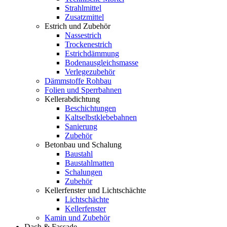
Strahlmittel
Zusatzmittel
Estrich und Zubehör
Nassestrich
Trockenestrich
Estrichdämmung
Bodenausgleichsmasse
Verlegezubehör
Dämmstoffe Rohbau
Folien und Sperrbahnen
Kellerabdichtung
Beschichtungen
Kaltselbstklebebahnen
Sanierung
Zubehör
Betonbau und Schalung
Baustahl
Baustahlmatten
Schalungen
Zubehör
Kellerfenster und Lichtschächte
Lichtschächte
Kellerfenster
Kamin und Zubehör
Dach & Fassade