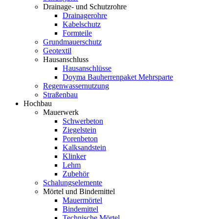
Drainage- und Schutzrohre
Drainagerohre
Kabelschutz
Formteile
Grundmauerschutz
Geotextil
Hausanschluss
Hausanschlüsse
Doyma Bauherrenpaket Mehrsparte
Regenwassernutzung
Straßenbau
Hochbau
Mauerwerk
Schwerbeton
Ziegelstein
Porenbeton
Kalksandstein
Klinker
Lehm
Zubehör
Schalungselemente
Mörtel und Bindemittel
Mauermörtel
Bindemittel
Technische Mörtel