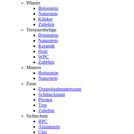
Pflaster
Betonstein
Naturstein
Klinker
Zubehör
Terrassenbeläge
Betonstein
Naturstein
Keramik
Holz
WPC
Zubehör
Mauern
Betonstein
Naturstein
Zaun
Doppelstabmattenzaun
Schmuckzaun
Pfosten
Tore
Zubehör
Sichtschutz
BPC
Aluminium
Glas