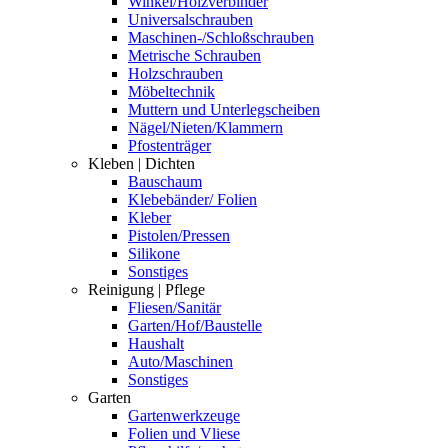
Winkel/Holzverbinder
Universalschrauben
Maschinen-/Schloßschrauben
Metrische Schrauben
Holzschrauben
Möbeltechnik
Muttern und Unterlegscheiben
Nägel/Nieten/Klammern
Pfostenträger
Kleben | Dichten
Bauschaum
Klebebänder/ Folien
Kleber
Pistolen/Pressen
Silikone
Sonstiges
Reinigung | Pflege
Fliesen/Sanitär
Garten/Hof/Baustelle
Haushalt
Auto/Maschinen
Sonstiges
Garten
Gartenwerkzeuge
Folien und Vliese