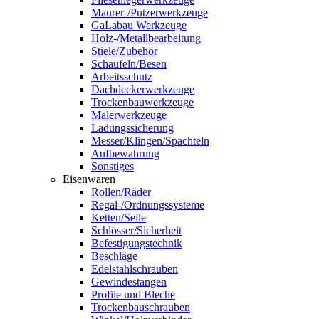
Maurer-/Putzerwerkzeuge
GaLabau Werkzeuge
Holz-/Metallbearbeitung
Stiele/Zubehör
Schaufeln/Besen
Arbeitsschutz
Dachdeckerwerkzeuge
Trockenbauwerkzeuge
Malerwerkzeuge
Ladungssicherung
Messer/Klingen/Spachteln
Aufbewahrung
Sonstiges
Eisenwaren
Rollen/Räder
Regal-/Ordnungssysteme
Ketten/Seile
Schlösser/Sicherheit
Befestigungstechnik
Beschläge
Edelstahlschrauben
Gewindestangen
Profile und Bleche
Trockenbauschrauben