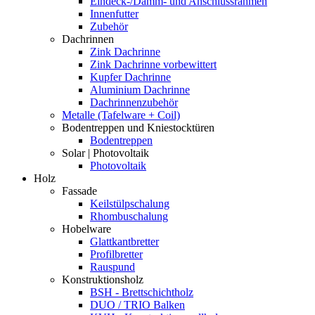
Eindeck-/Dämm- und Anschlussrahmen
Innenfutter
Zubehör
Dachrinnen
Zink Dachrinne
Zink Dachrinne vorbewittert
Kupfer Dachrinne
Aluminium Dachrinne
Dachrinnenzubehör
Metalle (Tafelware + Coil)
Bodentreppen und Kniestocktüren
Bodentreppen
Solar | Photovoltaik
Photovoltaik
Holz
Fassade
Keilstülpschalung
Rhombuschalung
Hobelware
Glattkantbretter
Profilbretter
Rauspund
Konstruktionsholz
BSH - Brettschichtholz
DUO / TRIO Balken