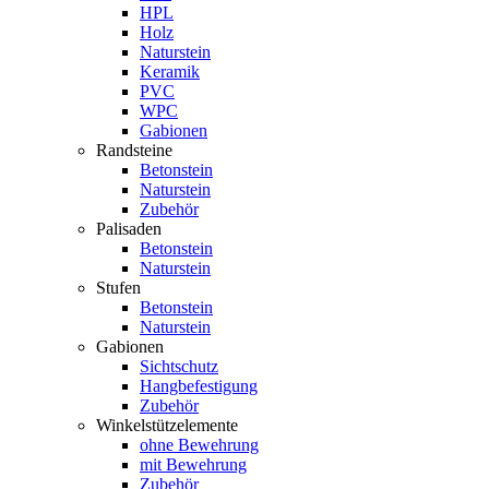
HPL
Holz
Naturstein
Keramik
PVC
WPC
Gabionen
Randsteine
Betonstein
Naturstein
Zubehör
Palisaden
Betonstein
Naturstein
Stufen
Betonstein
Naturstein
Gabionen
Sichtschutz
Hangbefestigung
Zubehör
Winkelstützelemente
ohne Bewehrung
mit Bewehrung
Zubehör