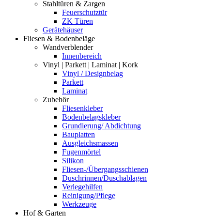
Stahltüren & Zargen
Feuerschutztür
ZK Türen
Gerätehäuser
Fliesen & Bodenbeläge
Wandverblender
Innenbereich
Vinyl | Parkett | Laminat | Kork
Vinyl / Designbelag
Parkett
Laminat
Zubehör
Fliesenkleber
Bodenbelagskleber
Grundierung/ Abdichtung
Bauplatten
Ausgleichsmassen
Fugenmörtel
Silikon
Fliesen-/Übergangsschienen
Duschrinnen/Duschablagen
Verlegehilfen
Reinigung/Pflege
Werkzeuge
Hof & Garten