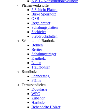
KVH - Konstruktionsvollholz
Plattenwerkstoffe
3 Schicht Platten
Birke Sperrholz
OSB
Regalbretter
Schalungsplatten
Seekiefer
Siebdruckplatten
Schnitt- und Bauholz
Bohlen
Bretter
Schalungsträger
Kantholz
Latten
Traufbohlen
Rundholz
Schneefang
Pfähle
Terrassendielen
Douglasie
WPC
Zubehör
Hartholz
Behandelte Hölzer