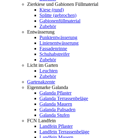
Zierkiese und Gabionen Füllmaterial
Kiese (rund)
Splitte (gebrochen)
Gabionenfüllmaterial
Zubehör
Entwässerung
Punktentwässerung
Linienentwässerung
Fassadenrinne
Schuhabstreifer
Zubehör
Licht im Garten
Leuchten
Zubehör
Gartenakzente
Eigenmarke Galanda
Galanda Pflaster
Galanda Terrassenbeläge
Galanda Mauern
Galanda Palisaden
Galanda Stufen
FCN Landfein
Landfein Pflaster
Landfein Terrassenbeläge
Landfein Mauern