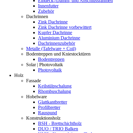
Eindeck-/Dämm- und Anschlussrahmen
Innenfutter
Zubehör
Dachrinnen
Zink Dachrinne
Zink Dachrinne vorbewittert
Kupfer Dachrinne
Aluminium Dachrinne
Dachrinnenzubehör
Metalle (Tafelware + Coil)
Bodentreppen und Kniestocktüren
Bodentreppen
Solar | Photovoltaik
Photovoltaik
Holz
Fassade
Keilstülpschalung
Rhombuschalung
Hobelware
Glattkantbretter
Profilbretter
Rauspund
Konstruktionsholz
BSH - Brettschichtholz
DUO / TRIO Balken