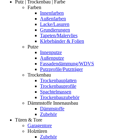
Putz | Trockenbau | Farbe
Farben
Innenfarben
Außenfarben
Lacke/Lasuren
Grundierungen
Tapeten/Malervlies
Klebebänder & Folien
Putze
Innenputze
Außenputze
Fassadendämmung/WDVS
Putzprofile/Putzträger
Trockenbau
Trockenbauplatten
Trockenbauprofile
Spachtelmassen
Trockenbauzubehör
Dämmstoffe Innenausbau
Dämmstoffe
Zubehör
Türen & Tore
Garagentore
Holztüren
Zubehör