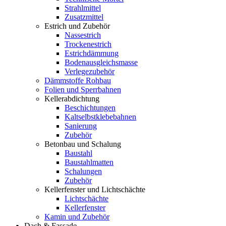
Strahlmittel
Zusatzmittel
Estrich und Zubehör
Nassestrich
Trockenestrich
Estrichdämmung
Bodenausgleichsmasse
Verlegezubehör
Dämmstoffe Rohbau
Folien und Sperrbahnen
Kellerabdichtung
Beschichtungen
Kaltselbstklebebahnen
Sanierung
Zubehör
Betonbau und Schalung
Baustahl
Baustahlmatten
Schalungen
Zubehör
Kellerfenster und Lichtschächte
Lichtschächte
Kellerfenster
Kamin und Zubehör
Dach & Fassade