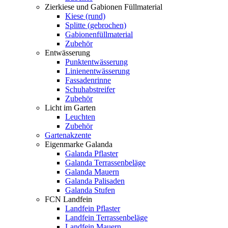
Zierkiese und Gabionen Füllmaterial
Kiese (rund)
Splitte (gebrochen)
Gabionenfüllmaterial
Zubehör
Entwässerung
Punktentwässerung
Linienentwässerung
Fassadenrinne
Schuhabstreifer
Zubehör
Licht im Garten
Leuchten
Zubehör
Gartenakzente
Eigenmarke Galanda
Galanda Pflaster
Galanda Terrassenbeläge
Galanda Mauern
Galanda Palisaden
Galanda Stufen
FCN Landfein
Landfein Pflaster
Landfein Terrassenbeläge
Landfein Mauern