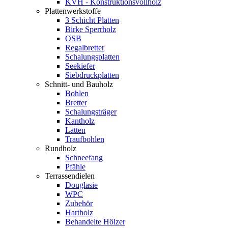
KVH - Konstruktionsvollholz
Plattenwerkstoffe
3 Schicht Platten
Birke Sperrholz
OSB
Regalbretter
Schalungsplatten
Seekiefer
Siebdruckplatten
Schnitt- und Bauholz
Bohlen
Bretter
Schalungsträger
Kantholz
Latten
Traufbohlen
Rundholz
Schneefang
Pfähle
Terrassendielen
Douglasie
WPC
Zubehör
Hartholz
Behandelte Hölzer