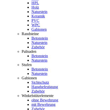
HPL
Holz
Naturstein
Keramik
PVC
WPC
Gabionen
Randsteine
Betonstein
Naturstein
Zubehör
Palisaden
Betonstein
Naturstein
Stufen
Betonstein
Naturstein
Gabionen
Sichtschutz
Hangbefestigung
Zubehör
Winkelstützelemente
ohne Bewehrung
mit Bewehrung
Zubehör