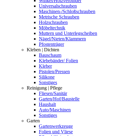
Winkel/Holzverbinder
Universalschrauben
Maschinen-/Schloßschrauben
Metrische Schrauben
Holzschrauben
Möbeltechnik
Muttern und Unterlegscheiben
Nägel/Nieten/Klammern
Pfostenträger
Kleben | Dichten
Bauschaum
Klebebänder/ Folien
Kleber
Pistolen/Pressen
Silikone
Sonstiges
Reinigung | Pflege
Fliesen/Sanitär
Garten/Hof/Baustelle
Haushalt
Auto/Maschinen
Sonstiges
Garten
Gartenwerkzeuge
Folien und Vliese