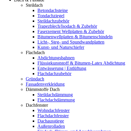
Steildach
Betondachsteine
Tondachziegel
Steildachzubehör
Trapezblech/Isodach & Zubehör
Faserzement Wellplatten & Zubehör
Bitumenwellplatten & Bitumenschindeln
Licht-, Steg- und Spundwandplatten
Kunst- und Naturschiefer
Flachdach
Abdichtungsbahnen
Flüssigkunststoff & Bitumen-Latex Abdichtung
Entwässerung | Entlüftung
Flachdachzubehör
Gründach
Fassadenverkleidung
Dämmstoffe Dach
Steildachdämmung
Flachdachdämmung
Dachfenster
Wohndachfenster
Flachdachfenster
Dachausstiege
Außenrolladen