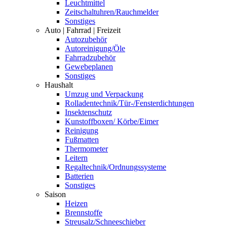
Leuchtmittel
Zeitschaltuhren/Rauchmelder
Sonstiges
Auto | Fahrrad | Freizeit
Autozubehör
Autoreinigung/Öle
Fahrradzubehör
Gewebeplanen
Sonstiges
Haushalt
Umzug und Verpackung
Rolladentechnik/Tür-/Fensterdichtungen
Insektenschutz
Kunstoffboxen/ Körbe/Eimer
Reinigung
Fußmatten
Thermometer
Leitern
Regaltechnik/Ordnungssysteme
Batterien
Sonstiges
Saison
Heizen
Brennstoffe
Streusalz/Schneeschieber