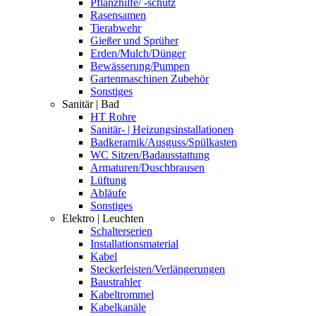
Pflanzhilfe/ -schutz
Rasensamen
Tierabwehr
Gießer und Sprüher
Erden/Mulch/Dünger
Bewässerung/Pumpen
Gartenmaschinen Zubehör
Sonstiges
Sanitär | Bad
HT Rohre
Sanitär- | Heizungsinstallationen
Badkeramik/Ausguss/Spülkasten
WC Sitzen/Badausstattung
Armaturen/Duschbrausen
Lüftung
Abläufe
Sonstiges
Elektro | Leuchten
Schalterserien
Installationsmaterial
Kabel
Steckerleisten/Verlängerungen
Baustrahler
Kabeltrommel
Kabelkanäle