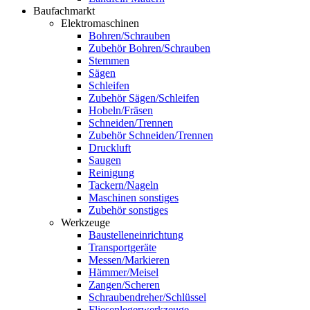
Baufachmarkt
Elektromaschinen
Bohren/Schrauben
Zubehör Bohren/Schrauben
Stemmen
Sägen
Schleifen
Zubehör Sägen/Schleifen
Hobeln/Fräsen
Schneiden/Trennen
Zubehör Schneiden/Trennen
Druckluft
Saugen
Reinigung
Tackern/Nageln
Maschinen sonstiges
Zubehör sonstiges
Werkzeuge
Baustelleneinrichtung
Transportgeräte
Messen/Markieren
Hämmer/Meisel
Zangen/Scheren
Schraubendreher/Schlüssel
Fliesenlegerwerkzeuge