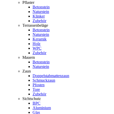
Pflaster
Betonstein
Naturstein
Klinker
Zubehör
Terrassenbeläge
Betonstein
Naturstein
Keramik
Holz
WPC
Zubehör
Mauern
Betonstein
Naturstein
Zaun
Doppelstabmattenzaun
Schmuckzaun
Pfosten
Tore
Zubehör
Sichtschutz
BPC
Aluminium
Glas