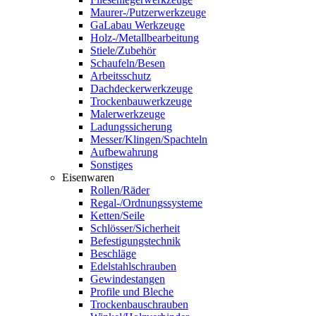
Maurer-/Putzerwerkzeuge
GaLabau Werkzeuge
Holz-/Metallbearbeitung
Stiele/Zubehör
Schaufeln/Besen
Arbeitsschutz
Dachdeckerwerkzeuge
Trockenbauwerkzeuge
Malerwerkzeuge
Ladungssicherung
Messer/Klingen/Spachteln
Aufbewahrung
Sonstiges
Eisenwaren
Rollen/Räder
Regal-/Ordnungssysteme
Ketten/Seile
Schlösser/Sicherheit
Befestigungstechnik
Beschläge
Edelstahlschrauben
Gewindestangen
Profile und Bleche
Trockenbauschrauben