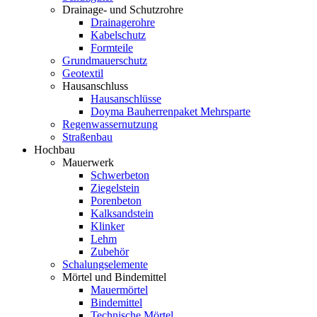
Drainage- und Schutzrohre
Drainagerohre
Kabelschutz
Formteile
Grundmauerschutz
Geotextil
Hausanschluss
Hausanschlüsse
Doyma Bauherrenpaket Mehrsparte
Regenwassernutzung
Straßenbau
Hochbau
Mauerwerk
Schwerbeton
Ziegelstein
Porenbeton
Kalksandstein
Klinker
Lehm
Zubehör
Schalungselemente
Mörtel und Bindemittel
Mauermörtel
Bindemittel
Technische Mörtel