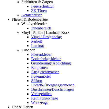
Stahltüren & Zargen
Feuerschutztür
ZK Türen
Gerätehäuser
Fliesen & Bodenbeläge
Wandverblender
Innenbereich
Vinyl | Parkett | Laminat | Kork
Vinyl / Designbelag
Parkett
Laminat
Zubehör
Fliesenkleber
Bodenbelagskleber
Grundierung/ Abdichtung
Bauplatten
Ausgleichsmassen
Fugenmörtel
Silikon
Fliesen-/Übergangsschienen
Duschrinnen/Duschablagen
Verlegehilfen
Reinigung/Pflege
Werkzeuge
Hof & Garten