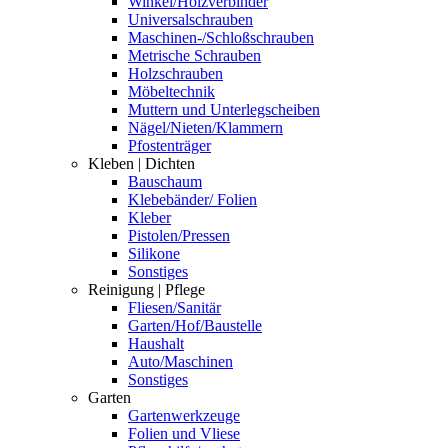
Winkel/Holzverbinder
Universalschrauben
Maschinen-/Schloßschrauben
Metrische Schrauben
Holzschrauben
Möbeltechnik
Muttern und Unterlegscheiben
Nägel/Nieten/Klammern
Pfostenträger
Kleben | Dichten
Bauschaum
Klebebänder/ Folien
Kleber
Pistolen/Pressen
Silikone
Sonstiges
Reinigung | Pflege
Fliesen/Sanitär
Garten/Hof/Baustelle
Haushalt
Auto/Maschinen
Sonstiges
Garten
Gartenwerkzeuge
Folien und Vliese