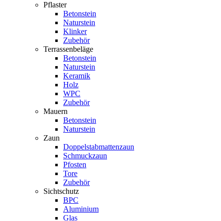
Pflaster
Betonstein
Naturstein
Klinker
Zubehör
Terrassenbeläge
Betonstein
Naturstein
Keramik
Holz
WPC
Zubehör
Mauern
Betonstein
Naturstein
Zaun
Doppelstabmattenzaun
Schmuckzaun
Pfosten
Tore
Zubehör
Sichtschutz
BPC
Aluminium
Glas