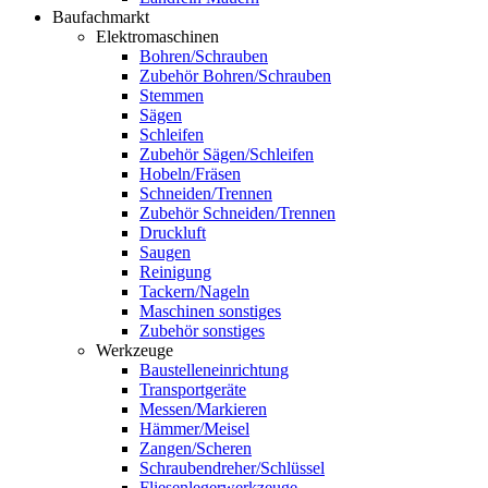
Baufachmarkt
Elektromaschinen
Bohren/Schrauben
Zubehör Bohren/Schrauben
Stemmen
Sägen
Schleifen
Zubehör Sägen/Schleifen
Hobeln/Fräsen
Schneiden/Trennen
Zubehör Schneiden/Trennen
Druckluft
Saugen
Reinigung
Tackern/Nageln
Maschinen sonstiges
Zubehör sonstiges
Werkzeuge
Baustelleneinrichtung
Transportgeräte
Messen/Markieren
Hämmer/Meisel
Zangen/Scheren
Schraubendreher/Schlüssel
Fliesenlegerwerkzeuge