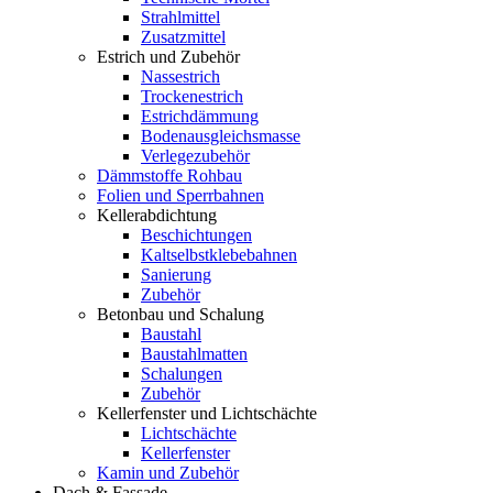
Strahlmittel
Zusatzmittel
Estrich und Zubehör
Nassestrich
Trockenestrich
Estrichdämmung
Bodenausgleichsmasse
Verlegezubehör
Dämmstoffe Rohbau
Folien und Sperrbahnen
Kellerabdichtung
Beschichtungen
Kaltselbstklebebahnen
Sanierung
Zubehör
Betonbau und Schalung
Baustahl
Baustahlmatten
Schalungen
Zubehör
Kellerfenster und Lichtschächte
Lichtschächte
Kellerfenster
Kamin und Zubehör
Dach & Fassade