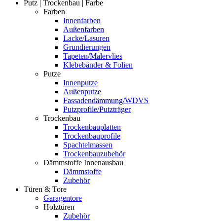
Putz | Trockenbau | Farbe
Farben
Innenfarben
Außenfarben
Lacke/Lasuren
Grundierungen
Tapeten/Malervlies
Klebebänder & Folien
Putze
Innenputze
Außenputze
Fassadendämmung/WDVS
Putzprofile/Putzträger
Trockenbau
Trockenbauplatten
Trockenbauprofile
Spachtelmassen
Trockenbauzubehör
Dämmstoffe Innenausbau
Dämmstoffe
Zubehör
Türen & Tore
Garagentore
Holztüren
Zubehör