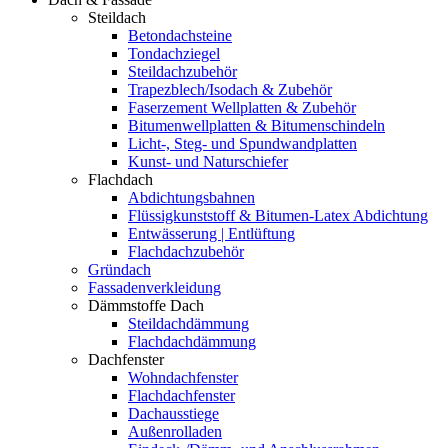
Steildach
Betondachsteine
Tondachziegel
Steildachzubehör
Trapezblech/Isodach & Zubehör
Faserzement Wellplatten & Zubehör
Bitumenwellplatten & Bitumenschindeln
Licht-, Steg- und Spundwandplatten
Kunst- und Naturschiefer
Flachdach
Abdichtungsbahnen
Flüssigkunststoff & Bitumen-Latex Abdichtung
Entwässerung | Entlüftung
Flachdachzubehör
Gründach
Fassadenverkleidung
Dämmstoffe Dach
Steildachdämmung
Flachdachdämmung
Dachfenster
Wohndachfenster
Flachdachfenster
Dachausstiege
Außenrolladen