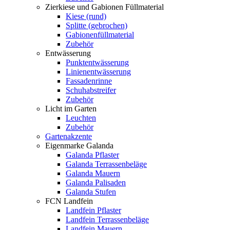
Zierkiese und Gabionen Füllmaterial
Kiese (rund)
Splitte (gebrochen)
Gabionenfüllmaterial
Zubehör
Entwässerung
Punktentwässerung
Linienentwässerung
Fassadenrinne
Schuhabstreifer
Zubehör
Licht im Garten
Leuchten
Zubehör
Gartenakzente
Eigenmarke Galanda
Galanda Pflaster
Galanda Terrassenbeläge
Galanda Mauern
Galanda Palisaden
Galanda Stufen
FCN Landfein
Landfein Pflaster
Landfein Terrassenbeläge
Landfein Mauern