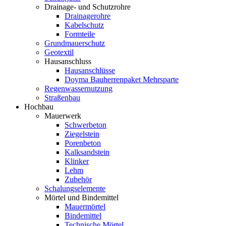
Drainage- und Schutzrohre
Drainagerohre
Kabelschutz
Formteile
Grundmauerschutz
Geotextil
Hausanschluss
Hausanschlüsse
Doyma Bauherrenpaket Mehrsparte
Regenwassernutzung
Straßenbau
Hochbau
Mauerwerk
Schwerbeton
Ziegelstein
Porenbeton
Kalksandstein
Klinker
Lehm
Zubehör
Schalungselemente
Mörtel und Bindemittel
Mauermörtel
Bindemittel
Technische Mörtel