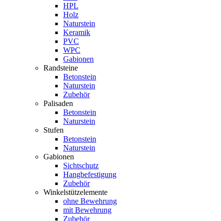
HPL
Holz
Naturstein
Keramik
PVC
WPC
Gabionen
Randsteine
Betonstein
Naturstein
Zubehör
Palisaden
Betonstein
Naturstein
Stufen
Betonstein
Naturstein
Gabionen
Sichtschutz
Hangbefestigung
Zubehör
Winkelstützelemente
ohne Bewehrung
mit Bewehrung
Zubehör