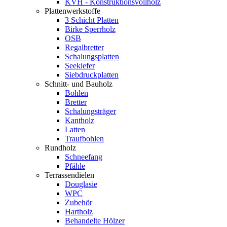
KVH - Konstruktionsvollholz
Plattenwerkstoffe
3 Schicht Platten
Birke Sperrholz
OSB
Regalbretter
Schalungsplatten
Seekiefer
Siebdruckplatten
Schnitt- und Bauholz
Bohlen
Bretter
Schalungsträger
Kantholz
Latten
Traufbohlen
Rundholz
Schneefang
Pfähle
Terrassendielen
Douglasie
WPC
Zubehör
Hartholz
Behandelte Hölzer