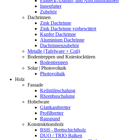
Eindeck-/Dämm- und Anschlussrahmen
Innenfutter
Zubehör
Dachrinnen
Zink Dachrinne
Zink Dachrinne vorbewittert
Kupfer Dachrinne
Aluminium Dachrinne
Dachrinnenzubehör
Metalle (Tafelware + Coil)
Bodentreppen und Kniestocktüren
Bodentreppen
Solar | Photovoltaik
Photovoltaik
Holz
Fassade
Keilstülpschalung
Rhombuschalung
Hobelware
Glattkantbretter
Profilbretter
Rauspund
Konstruktionsholz
BSH - Brettschichtholz
DUO / TRIO Balken