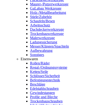
Maurer-/Putzerwerkzeuge
GaLabau Werkzeuge
Holz-/Metallbearbeitung
Stiele/Zubehör
Schaufeln/Besen
Arbeitsschutz
Dachdeckerwerkzeuge
Trockenbauwerkzeuge
Malerwerkzeuge
Ladungssicherung
Messer/Klingen/Spachteln
Aufbewahrung
Sonstiges
Eisenwaren
Rollen/Räder
Regal-/Ordnungssysteme
Ketten/Seile
Schlösser/Sicherheit
Befestigungstechnik
Beschläge
Edelstahlschrauben
Gewindestangen
Profile und Bleche
Trockenbauschrauben