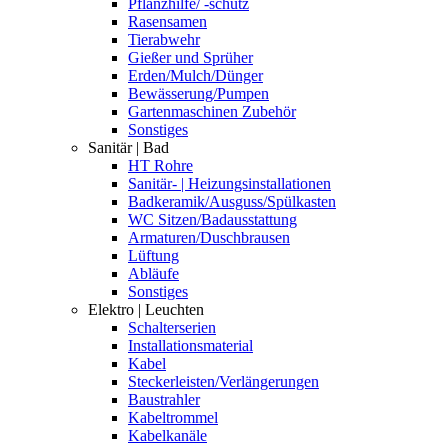
Pflanzhilfe/ -schutz
Rasensamen
Tierabwehr
Gießer und Sprüher
Erden/Mulch/Dünger
Bewässerung/Pumpen
Gartenmaschinen Zubehör
Sonstiges
Sanitär | Bad
HT Rohre
Sanitär- | Heizungsinstallationen
Badkeramik/Ausguss/Spülkasten
WC Sitzen/Badausstattung
Armaturen/Duschbrausen
Lüftung
Abläufe
Sonstiges
Elektro | Leuchten
Schalterserien
Installationsmaterial
Kabel
Steckerleisten/Verlängerungen
Baustrahler
Kabeltrommel
Kabelkanäle