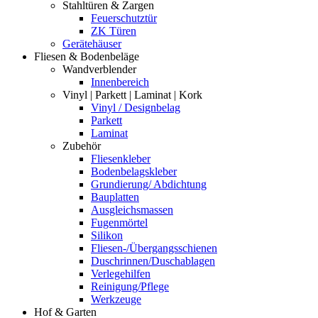
Stahltüren & Zargen
Feuerschutztür
ZK Türen
Gerätehäuser
Fliesen & Bodenbeläge
Wandverblender
Innenbereich
Vinyl | Parkett | Laminat | Kork
Vinyl / Designbelag
Parkett
Laminat
Zubehör
Fliesenkleber
Bodenbelagskleber
Grundierung/ Abdichtung
Bauplatten
Ausgleichsmassen
Fugenmörtel
Silikon
Fliesen-/Übergangsschienen
Duschrinnen/Duschablagen
Verlegehilfen
Reinigung/Pflege
Werkzeuge
Hof & Garten