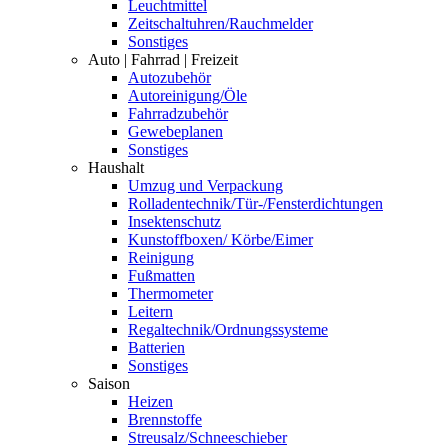
Leuchtmittel
Zeitschaltuhren/Rauchmelder
Sonstiges
Auto | Fahrrad | Freizeit
Autozubehör
Autoreinigung/Öle
Fahrradzubehör
Gewebeplanen
Sonstiges
Haushalt
Umzug und Verpackung
Rolladentechnik/Tür-/Fensterdichtungen
Insektenschutz
Kunstoffboxen/ Körbe/Eimer
Reinigung
Fußmatten
Thermometer
Leitern
Regaltechnik/Ordnungssysteme
Batterien
Sonstiges
Saison
Heizen
Brennstoffe
Streusalz/Schneeschieber