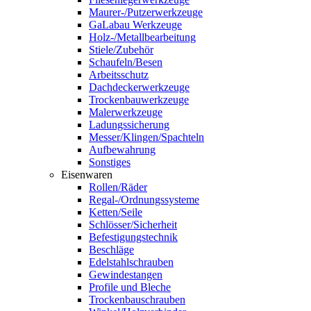
Maurer-/Putzerwerkzeuge
GaLabau Werkzeuge
Holz-/Metallbearbeitung
Stiele/Zubehör
Schaufeln/Besen
Arbeitsschutz
Dachdeckerwerkzeuge
Trockenbauwerkzeuge
Malerwerkzeuge
Ladungssicherung
Messer/Klingen/Spachteln
Aufbewahrung
Sonstiges
Eisenwaren
Rollen/Räder
Regal-/Ordnungssysteme
Ketten/Seile
Schlösser/Sicherheit
Befestigungstechnik
Beschläge
Edelstahlschrauben
Gewindestangen
Profile und Bleche
Trockenbauschrauben