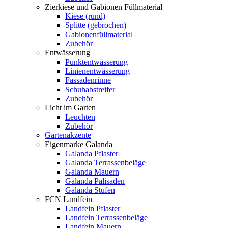
Zierkiese und Gabionen Füllmaterial
Kiese (rund)
Splitte (gebrochen)
Gabionenfüllmaterial
Zubehör
Entwässerung
Punktentwässerung
Linienentwässerung
Fassadenrinne
Schuhabstreifer
Zubehör
Licht im Garten
Leuchten
Zubehör
Gartenakzente
Eigenmarke Galanda
Galanda Pflaster
Galanda Terrassenbeläge
Galanda Mauern
Galanda Palisaden
Galanda Stufen
FCN Landfein
Landfein Pflaster
Landfein Terrassenbeläge
Landfein Mauern