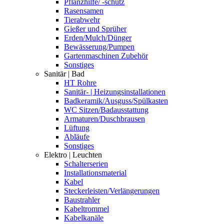
Pflanzhilfe/ -schutz
Rasensamen
Tierabwehr
Gießer und Sprüher
Erden/Mulch/Dünger
Bewässerung/Pumpen
Gartenmaschinen Zubehör
Sonstiges
Sanitär | Bad
HT Rohre
Sanitär- | Heizungsinstallationen
Badkeramik/Ausguss/Spülkasten
WC Sitzen/Badausstattung
Armaturen/Duschbrausen
Lüftung
Abläufe
Sonstiges
Elektro | Leuchten
Schalterserien
Installationsmaterial
Kabel
Steckerleisten/Verlängerungen
Baustrahler
Kabeltrommel
Kabelkanäle