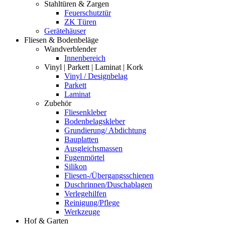
Stahltüren & Zargen
Feuerschutztür
ZK Türen
Gerätehäuser
Fliesen & Bodenbeläge
Wandverblender
Innenbereich
Vinyl | Parkett | Laminat | Kork
Vinyl / Designbelag
Parkett
Laminat
Zubehör
Fliesenkleber
Bodenbelagskleber
Grundierung/ Abdichtung
Bauplatten
Ausgleichsmassen
Fugenmörtel
Silikon
Fliesen-/Übergangsschienen
Duschrinnen/Duschablagen
Verlegehilfen
Reinigung/Pflege
Werkzeuge
Hof & Garten