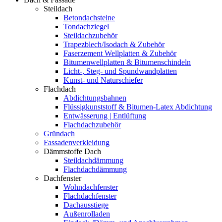
Steildach
Betondachsteine
Tondachziegel
Steildachzubehör
Trapezblech/Isodach & Zubehör
Faserzement Wellplatten & Zubehör
Bitumenwellplatten & Bitumenschindeln
Licht-, Steg- und Spundwandplatten
Kunst- und Naturschiefer
Flachdach
Abdichtungsbahnen
Flüssigkunststoff & Bitumen-Latex Abdichtung
Entwässerung | Entlüftung
Flachdachzubehör
Gründach
Fassadenverkleidung
Dämmstoffe Dach
Steildachdämmung
Flachdachdämmung
Dachfenster
Wohndachfenster
Flachdachfenster
Dachausstiege
Außenrolladen