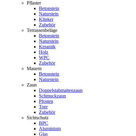
Pflaster
Betonstein
Naturstein
Klinker
Zubehör
Terrassenbeläge
Betonstein
Naturstein
Keramik
Holz
WPC
Zubehör
Mauern
Betonstein
Naturstein
Zaun
Doppelstabmattenzaun
Schmuckzaun
Pfosten
Tore
Zubehör
Sichtschutz
BPC
Aluminium
Glas