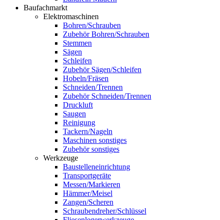
Baufachmarkt
Elektromaschinen
Bohren/Schrauben
Zubehör Bohren/Schrauben
Stemmen
Sägen
Schleifen
Zubehör Sägen/Schleifen
Hobeln/Fräsen
Schneiden/Trennen
Zubehör Schneiden/Trennen
Druckluft
Saugen
Reinigung
Tackern/Nageln
Maschinen sonstiges
Zubehör sonstiges
Werkzeuge
Baustelleneinrichtung
Transportgeräte
Messen/Markieren
Hämmer/Meisel
Zangen/Scheren
Schraubendreher/Schlüssel
Fliesenlegerwerkzeuge