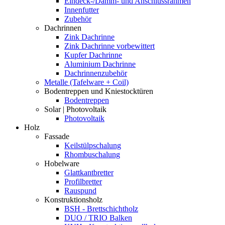
Eindeck-/Dämm- und Anschlussrahmen
Innenfutter
Zubehör
Dachrinnen
Zink Dachrinne
Zink Dachrinne vorbewittert
Kupfer Dachrinne
Aluminium Dachrinne
Dachrinnenzubehör
Metalle (Tafelware + Coil)
Bodentreppen und Kniestocktüren
Bodentreppen
Solar | Photovoltaik
Photovoltaik
Holz
Fassade
Keilstülpschalung
Rhombuschalung
Hobelware
Glattkantbretter
Profilbretter
Rauspund
Konstruktionsholz
BSH - Brettschichtholz
DUO / TRIO Balken