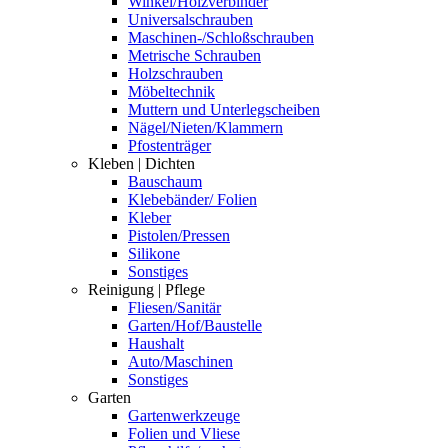
Winkel/Holzverbinder
Universalschrauben
Maschinen-/Schloßschrauben
Metrische Schrauben
Holzschrauben
Möbeltechnik
Muttern und Unterlegscheiben
Nägel/Nieten/Klammern
Pfostenträger
Kleben | Dichten
Bauschaum
Klebebänder/ Folien
Kleber
Pistolen/Pressen
Silikone
Sonstiges
Reinigung | Pflege
Fliesen/Sanitär
Garten/Hof/Baustelle
Haushalt
Auto/Maschinen
Sonstiges
Garten
Gartenwerkzeuge
Folien und Vliese