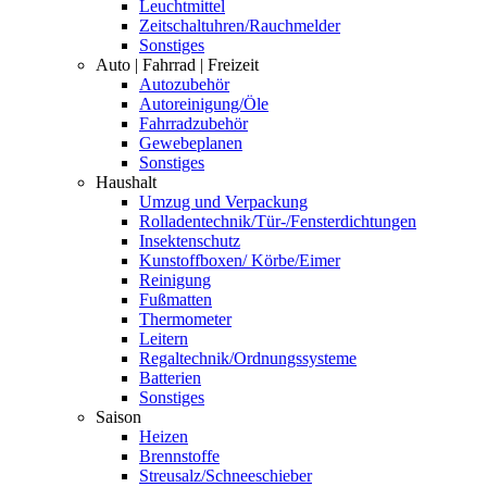
Leuchtmittel
Zeitschaltuhren/Rauchmelder
Sonstiges
Auto | Fahrrad | Freizeit
Autozubehör
Autoreinigung/Öle
Fahrradzubehör
Gewebeplanen
Sonstiges
Haushalt
Umzug und Verpackung
Rolladentechnik/Tür-/Fensterdichtungen
Insektenschutz
Kunstoffboxen/ Körbe/Eimer
Reinigung
Fußmatten
Thermometer
Leitern
Regaltechnik/Ordnungssysteme
Batterien
Sonstiges
Saison
Heizen
Brennstoffe
Streusalz/Schneeschieber