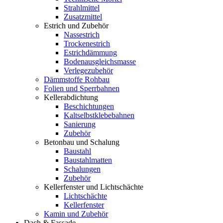
Strahlmittel
Zusatzmittel
Estrich und Zubehör
Nassestrich
Trockenestrich
Estrichdämmung
Bodenausgleichsmasse
Verlegezubehör
Dämmstoffe Rohbau
Folien und Sperrbahnen
Kellerabdichtung
Beschichtungen
Kaltselbstklebebahnen
Sanierung
Zubehör
Betonbau und Schalung
Baustahl
Baustahlmatten
Schalungen
Zubehör
Kellerfenster und Lichtschächte
Lichtschächte
Kellerfenster
Kamin und Zubehör
Dach & Fassade