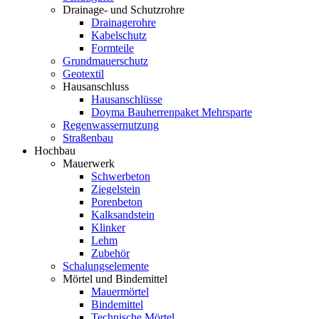
Drainage- und Schutzrohre
Drainagerohre
Kabelschutz
Formteile
Grundmauerschutz
Geotextil
Hausanschluss
Hausanschlüsse
Doyma Bauherrenpaket Mehrsparte
Regenwassernutzung
Straßenbau
Hochbau
Mauerwerk
Schwerbeton
Ziegelstein
Porenbeton
Kalksandstein
Klinker
Lehm
Zubehör
Schalungselemente
Mörtel und Bindemittel
Mauermörtel
Bindemittel
Technische Mörtel