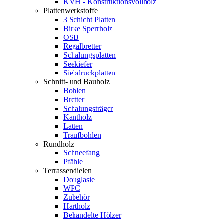
KVH - Konstruktionsvollholz
Plattenwerkstoffe
3 Schicht Platten
Birke Sperrholz
OSB
Regalbretter
Schalungsplatten
Seekiefer
Siebdruckplatten
Schnitt- und Bauholz
Bohlen
Bretter
Schalungsträger
Kantholz
Latten
Traufbohlen
Rundholz
Schneefang
Pfähle
Terrassendielen
Douglasie
WPC
Zubehör
Hartholz
Behandelte Hölzer