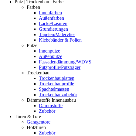
Putz | Trockenbau | Farbe
Farben
Innenfarben
Außenfarben
Lacke/Lasuren
Grundierungen
Tapeten/Malervlies
Klebebänder & Folien
Putze
Innenputze
Außenputze
Fassadendämmung/WDVS
Putzprofile/Putzträger
Trockenbau
Trockenbauplatten
Trockenbauprofile
Spachtelmassen
Trockenbauzubehör
Dämmstoffe Innenausbau
Dämmstoffe
Zubehör
Türen & Tore
Garagentore
Holztüren
Zubehör