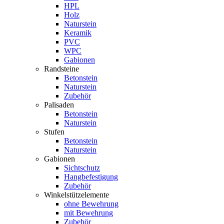
HPL
Holz
Naturstein
Keramik
PVC
WPC
Gabionen
Randsteine
Betonstein
Naturstein
Zubehör
Palisaden
Betonstein
Naturstein
Stufen
Betonstein
Naturstein
Gabionen
Sichtschutz
Hangbefestigung
Zubehör
Winkelstützelemente
ohne Bewehrung
mit Bewehrung
Zubehör