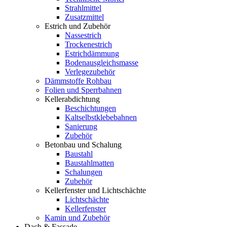
Strahlmittel
Zusatzmittel
Estrich und Zubehör
Nassestrich
Trockenestrich
Estrichdämmung
Bodenausgleichsmasse
Verlegezubehör
Dämmstoffe Rohbau
Folien und Sperrbahnen
Kellerabdichtung
Beschichtungen
Kaltselbstklebebahnen
Sanierung
Zubehör
Betonbau und Schalung
Baustahl
Baustahlmatten
Schalungen
Zubehör
Kellerfenster und Lichtschächte
Lichtschächte
Kellerfenster
Kamin und Zubehör
Dach & Fassade