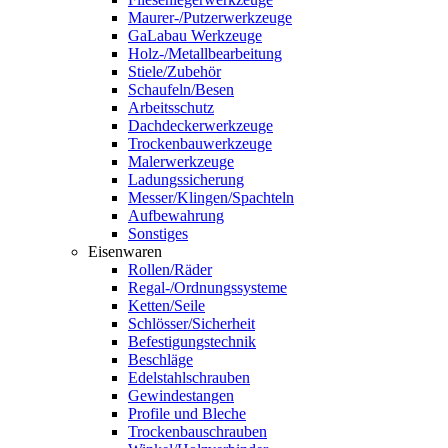
Maurer-/Putzerwerkzeuge
GaLabau Werkzeuge
Holz-/Metallbearbeitung
Stiele/Zubehör
Schaufeln/Besen
Arbeitsschutz
Dachdeckerwerkzeuge
Trockenbauwerkzeuge
Malerwerkzeuge
Ladungssicherung
Messer/Klingen/Spachteln
Aufbewahrung
Sonstiges
Eisenwaren
Rollen/Räder
Regal-/Ordnungssysteme
Ketten/Seile
Schlösser/Sicherheit
Befestigungstechnik
Beschläge
Edelstahlschrauben
Gewindestangen
Profile und Bleche
Trockenbauschrauben