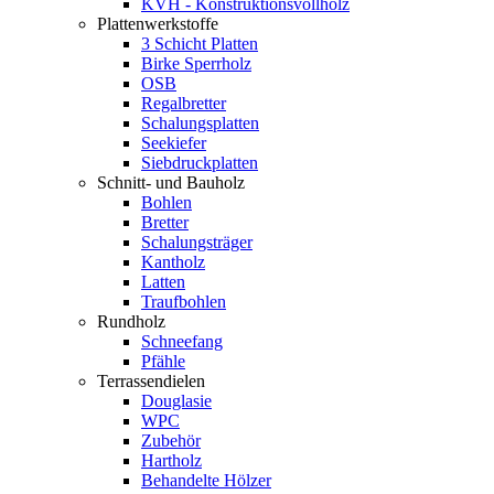
KVH - Konstruktionsvollholz
Plattenwerkstoffe
3 Schicht Platten
Birke Sperrholz
OSB
Regalbretter
Schalungsplatten
Seekiefer
Siebdruckplatten
Schnitt- und Bauholz
Bohlen
Bretter
Schalungsträger
Kantholz
Latten
Traufbohlen
Rundholz
Schneefang
Pfähle
Terrassendielen
Douglasie
WPC
Zubehör
Hartholz
Behandelte Hölzer