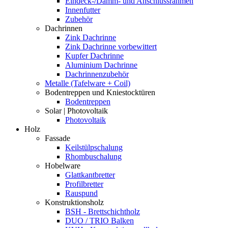
Eindeck-/Dämm- und Anschlussrahmen
Innenfutter
Zubehör
Dachrinnen
Zink Dachrinne
Zink Dachrinne vorbewittert
Kupfer Dachrinne
Aluminium Dachrinne
Dachrinnenzubehör
Metalle (Tafelware + Coil)
Bodentreppen und Kniestocktüren
Bodentreppen
Solar | Photovoltaik
Photovoltaik
Holz
Fassade
Keilstülpschalung
Rhombuschalung
Hobelware
Glattkantbretter
Profilbretter
Rauspund
Konstruktionsholz
BSH - Brettschichtholz
DUO / TRIO Balken