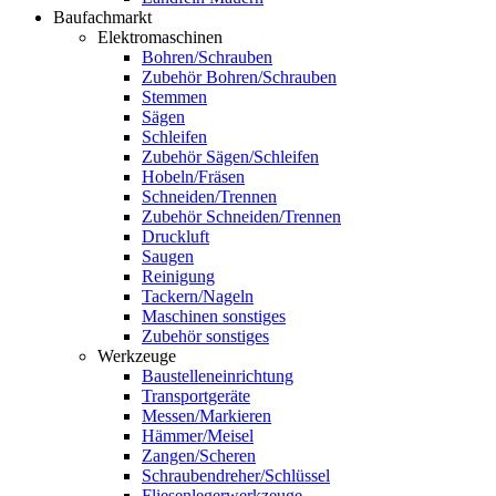
Baufachmarkt
Elektromaschinen
Bohren/Schrauben
Zubehör Bohren/Schrauben
Stemmen
Sägen
Schleifen
Zubehör Sägen/Schleifen
Hobeln/Fräsen
Schneiden/Trennen
Zubehör Schneiden/Trennen
Druckluft
Saugen
Reinigung
Tackern/Nageln
Maschinen sonstiges
Zubehör sonstiges
Werkzeuge
Baustelleneinrichtung
Transportgeräte
Messen/Markieren
Hämmer/Meisel
Zangen/Scheren
Schraubendreher/Schlüssel
Fliesenlegerwerkzeuge