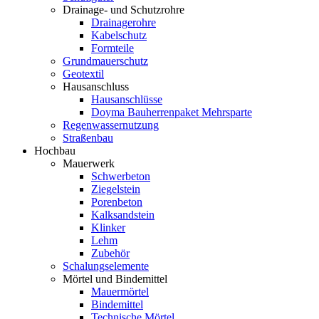
Drainage- und Schutzrohre
Drainagerohre
Kabelschutz
Formteile
Grundmauerschutz
Geotextil
Hausanschluss
Hausanschlüsse
Doyma Bauherrenpaket Mehrsparte
Regenwassernutzung
Straßenbau
Hochbau
Mauerwerk
Schwerbeton
Ziegelstein
Porenbeton
Kalksandstein
Klinker
Lehm
Zubehör
Schalungselemente
Mörtel und Bindemittel
Mauermörtel
Bindemittel
Technische Mörtel