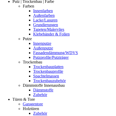
Putz | Trockenbau | Farbe
Farben
Innenfarben
Außenfarben
Lacke/Lasuren
Grundierungen
Tapeten/Malervlies
Klebebänder & Folien
Putze
Innenputze
Außenputze
Fassadendämmung/WDVS
Putzprofile/Putzträger
Trockenbau
Trockenbauplatten
Trockenbauprofile
Spachtelmassen
Trockenbauzubehör
Dämmstoffe Innenausbau
Dämmstoffe
Zubehör
Türen & Tore
Garagentore
Holztüren
Zubehör