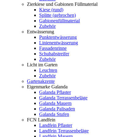
Zierkiese und Gabionen Füllmaterial
Kiese (rund)
Splitte (gebrochen)
Gabionenfüllmaterial
Zubehör
Entwässerung
Punktentwässerung
Linienentwässerung
Fassadenrinne
Schuhabstreifer
Zubehör
Licht im Garten
Leuchten
Zubehör
Gartenakzente
Eigenmarke Galanda
Galanda Pflaster
Galanda Terrassenbeläge
Galanda Mauern
Galanda Palisaden
Galanda Stufen
FCN Landfein
Landfein Pflaster
Landfein Terrassenbeläge
Landfein Mauern