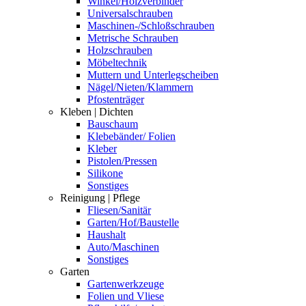
Winkel/Holzverbinder
Universalschrauben
Maschinen-/Schloßschrauben
Metrische Schrauben
Holzschrauben
Möbeltechnik
Muttern und Unterlegscheiben
Nägel/Nieten/Klammern
Pfostenträger
Kleben | Dichten
Bauschaum
Klebebänder/ Folien
Kleber
Pistolen/Pressen
Silikone
Sonstiges
Reinigung | Pflege
Fliesen/Sanitär
Garten/Hof/Baustelle
Haushalt
Auto/Maschinen
Sonstiges
Garten
Gartenwerkzeuge
Folien und Vliese