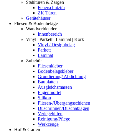
Stahltüren & Zargen
Feuerschutztür
ZK Türen
Gerätehäuser
Fliesen & Bodenbeläge
Wandverblender
Innenbereich
Vinyl | Parkett | Laminat | Kork
Vinyl / Designbelag
Parkett
Laminat
Zubehör
Fliesenkleber
Bodenbelagskleber
Grundierung/ Abdichtung
Bauplatten
Ausgleichsmassen
Fugenmörtel
Silikon
Fliesen-/Übergangsschienen
Duschrinnen/Duschablagen
Verlegehilfen
Reinigung/Pflege
Werkzeuge
Hof & Garten