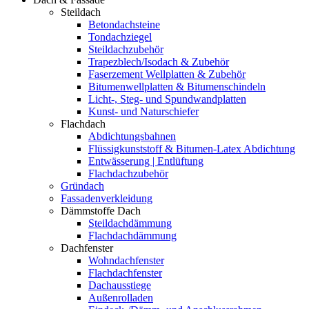
Steildach
Betondachsteine
Tondachziegel
Steildachzubehör
Trapezblech/Isodach & Zubehör
Faserzement Wellplatten & Zubehör
Bitumenwellplatten & Bitumenschindeln
Licht-, Steg- und Spundwandplatten
Kunst- und Naturschiefer
Flachdach
Abdichtungsbahnen
Flüssigkunststoff & Bitumen-Latex Abdichtung
Entwässerung | Entlüftung
Flachdachzubehör
Gründach
Fassadenverkleidung
Dämmstoffe Dach
Steildachdämmung
Flachdachdämmung
Dachfenster
Wohndachfenster
Flachdachfenster
Dachausstiege
Außenrolladen