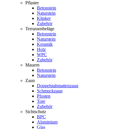
Pflaster
Betonstein
Naturstein
Klinker
Zubehör
Terrassenbeläge
Betonstein
Naturstein
Keramik
Holz
WPC
Zubehör
Mauern
Betonstein
Naturstein
Zaun
Doppelstabmattenzaun
Schmuckzaun
Pfosten
Tore
Zubehör
Sichtschutz
BPC
Aluminium
Glas