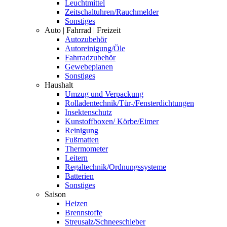
Leuchtmittel
Zeitschaltuhren/Rauchmelder
Sonstiges
Auto | Fahrrad | Freizeit
Autozubehör
Autoreinigung/Öle
Fahrradzubehör
Gewebeplanen
Sonstiges
Haushalt
Umzug und Verpackung
Rolladentechnik/Tür-/Fensterdichtungen
Insektenschutz
Kunstoffboxen/ Körbe/Eimer
Reinigung
Fußmatten
Thermometer
Leitern
Regaltechnik/Ordnungssysteme
Batterien
Sonstiges
Saison
Heizen
Brennstoffe
Streusalz/Schneeschieber