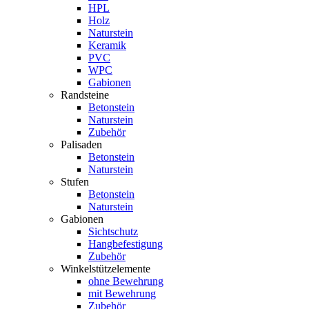
HPL
Holz
Naturstein
Keramik
PVC
WPC
Gabionen
Randsteine
Betonstein
Naturstein
Zubehör
Palisaden
Betonstein
Naturstein
Stufen
Betonstein
Naturstein
Gabionen
Sichtschutz
Hangbefestigung
Zubehör
Winkelstützelemente
ohne Bewehrung
mit Bewehrung
Zubehör