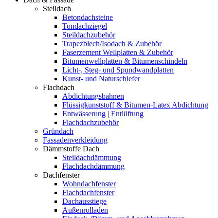
Steildach
Betondachsteine
Tondachziegel
Steildachzubehör
Trapezblech/Isodach & Zubehör
Faserzement Wellplatten & Zubehör
Bitumenwellplatten & Bitumenschindeln
Licht-, Steg- und Spundwandplatten
Kunst- und Naturschiefer
Flachdach
Abdichtungsbahnen
Flüssigkunststoff & Bitumen-Latex Abdichtung
Entwässerung | Entlüftung
Flachdachzubehör
Gründach
Fassadenverkleidung
Dämmstoffe Dach
Steildachdämmung
Flachdachdämmung
Dachfenster
Wohndachfenster
Flachdachfenster
Dachausstiege
Außenrolladen