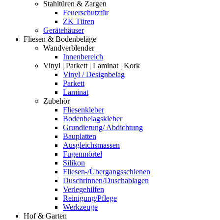
Stahltüren & Zargen
Feuerschutztür
ZK Türen
Gerätehäuser
Fliesen & Bodenbeläge
Wandverblender
Innenbereich
Vinyl | Parkett | Laminat | Kork
Vinyl / Designbelag
Parkett
Laminat
Zubehör
Fliesenkleber
Bodenbelagskleber
Grundierung/ Abdichtung
Bauplatten
Ausgleichsmassen
Fugenmörtel
Silikon
Fliesen-/Übergangsschienen
Duschrinnen/Duschablagen
Verlegehilfen
Reinigung/Pflege
Werkzeuge
Hof & Garten