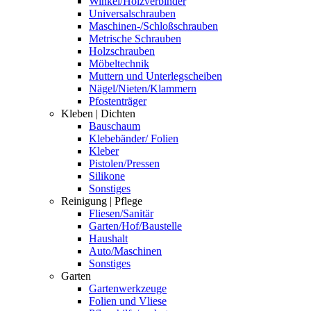
Winkel/Holzverbinder
Universalschrauben
Maschinen-/Schloßschrauben
Metrische Schrauben
Holzschrauben
Möbeltechnik
Muttern und Unterlegscheiben
Nägel/Nieten/Klammern
Pfostenträger
Kleben | Dichten
Bauschaum
Klebebänder/ Folien
Kleber
Pistolen/Pressen
Silikone
Sonstiges
Reinigung | Pflege
Fliesen/Sanitär
Garten/Hof/Baustelle
Haushalt
Auto/Maschinen
Sonstiges
Garten
Gartenwerkzeuge
Folien und Vliese