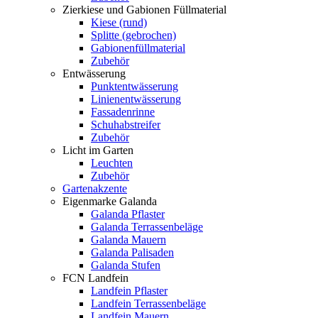
Zierkiese und Gabionen Füllmaterial
Kiese (rund)
Splitte (gebrochen)
Gabionenfüllmaterial
Zubehör
Entwässerung
Punktentwässerung
Linienentwässerung
Fassadenrinne
Schuhabstreifer
Zubehör
Licht im Garten
Leuchten
Zubehör
Gartenakzente
Eigenmarke Galanda
Galanda Pflaster
Galanda Terrassenbeläge
Galanda Mauern
Galanda Palisaden
Galanda Stufen
FCN Landfein
Landfein Pflaster
Landfein Terrassenbeläge
Landfein Mauern