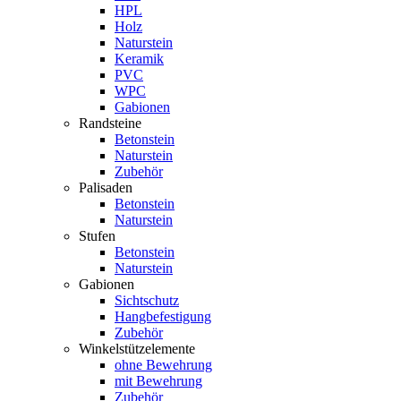
HPL
Holz
Naturstein
Keramik
PVC
WPC
Gabionen
Randsteine
Betonstein
Naturstein
Zubehör
Palisaden
Betonstein
Naturstein
Stufen
Betonstein
Naturstein
Gabionen
Sichtschutz
Hangbefestigung
Zubehör
Winkelstützelemente
ohne Bewehrung
mit Bewehrung
Zubehör