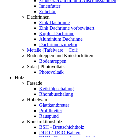
Eindeck-/Dämm- und Anschlussrahmen
Innenfutter
Zubehör
Dachrinnen
Zink Dachrinne
Zink Dachrinne vorbewittert
Kupfer Dachrinne
Aluminium Dachrinne
Dachrinnenzubehör
Metalle (Tafelware + Coil)
Bodentreppen und Kniestocktüren
Bodentreppen
Solar | Photovoltaik
Photovoltaik
Holz
Fassade
Keilstülpschalung
Rhombuschalung
Hobelware
Glattkantbretter
Profilbretter
Rauspund
Konstruktionsholz
BSH - Brettschichtholz
DUO / TRIO Balken