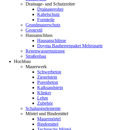
Drainage- und Schutzrohre
Drainagerohre
Kabelschutz
Formteile
Grundmauerschutz
Geotextil
Hausanschluss
Hausanschlüsse
Doyma Bauherrenpaket Mehrsparte
Regenwassernutzung
Straßenbau
Hochbau
Mauerwerk
Schwerbeton
Ziegelstein
Porenbeton
Kalksandstein
Klinker
Lehm
Zubehör
Schalungselemente
Mörtel und Bindemittel
Mauermörtel
Bindemittel
Technische Mörtel