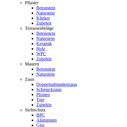
Pflaster
Betonstein
Naturstein
Klinker
Zubehör
Terrassenbeläge
Betonstein
Naturstein
Keramik
Holz
WPC
Zubehör
Mauern
Betonstein
Naturstein
Zaun
Doppelstabmattenzaun
Schmuckzaun
Pfosten
Tore
Zubehör
Sichtschutz
BPC
Aluminium
Glas