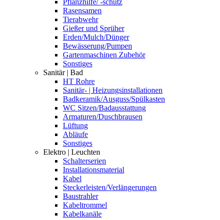
Pflanzhilfe/ -schutz
Rasensamen
Tierabwehr
Gießer und Sprüher
Erden/Mulch/Dünger
Bewässerung/Pumpen
Gartenmaschinen Zubehör
Sonstiges
Sanitär | Bad
HT Rohre
Sanitär- | Heizungsinstallationen
Badkeramik/Ausguss/Spülkasten
WC Sitzen/Badausstattung
Armaturen/Duschbrausen
Lüftung
Abläufe
Sonstiges
Elektro | Leuchten
Schalterserien
Installationsmaterial
Kabel
Steckerleisten/Verlängerungen
Baustrahler
Kabeltrommel
Kabelkanäle