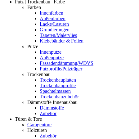
Putz | Trockenbau | Farbe
Farben
Innenfarben
Außenfarben
Lacke/Lasuren
Grundierungen
Tapeten/Malervlies
Klebebänder & Folien
Putze
Innenputze
Außenputze
Fassadendämmung/WDVS
Putzprofile/Putzträger
Trockenbau
Trockenbauplatten
Trockenbauprofile
Spachtelmassen
Trockenbauzubehör
Dämmstoffe Innenausbau
Dämmstoffe
Zubehör
Türen & Tore
Garagentore
Holztüren
Zubehör