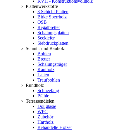
KVH - Konstruktionsvollholz
Plattenwerkstoffe
3 Schicht Platten
Birke Sperrholz
OSB
Regalbretter
Schalungsplatten
Seekiefer
Siebdruckplatten
Schnitt- und Bauholz
Bohlen
Bretter
Schalungsträger
Kantholz
Latten
Traufbohlen
Rundholz
Schneefang
Pfähle
Terrassendielen
Douglasie
WPC
Zubehör
Hartholz
Behandelte Hölzer