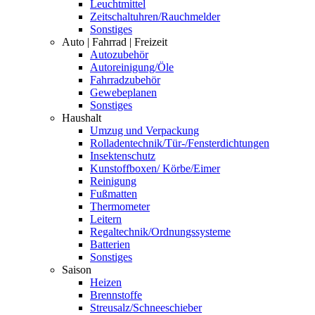
Leuchtmittel
Zeitschaltuhren/Rauchmelder
Sonstiges
Auto | Fahrrad | Freizeit
Autozubehör
Autoreinigung/Öle
Fahrradzubehör
Gewebeplanen
Sonstiges
Haushalt
Umzug und Verpackung
Rolladentechnik/Tür-/Fensterdichtungen
Insektenschutz
Kunstoffboxen/ Körbe/Eimer
Reinigung
Fußmatten
Thermometer
Leitern
Regaltechnik/Ordnungssysteme
Batterien
Sonstiges
Saison
Heizen
Brennstoffe
Streusalz/Schneeschieber