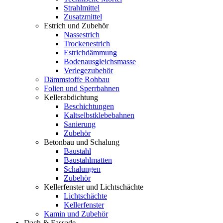
Strahlmittel
Zusatzmittel
Estrich und Zubehör
Nassestrich
Trockenestrich
Estrichdämmung
Bodenausgleichsmasse
Verlegezubehör
Dämmstoffe Rohbau
Folien und Sperrbahnen
Kellerabdichtung
Beschichtungen
Kaltselbstklebebahnen
Sanierung
Zubehör
Betonbau und Schalung
Baustahl
Baustahlmatten
Schalungen
Zubehör
Kellerfenster und Lichtschächte
Lichtschächte
Kellerfenster
Kamin und Zubehör
Dach & Fassade