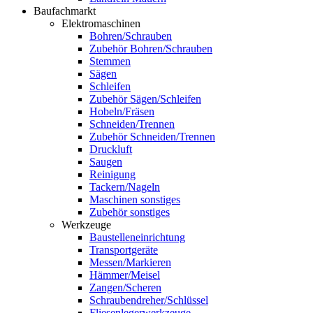
Baufachmarkt
Elektromaschinen
Bohren/Schrauben
Zubehör Bohren/Schrauben
Stemmen
Sägen
Schleifen
Zubehör Sägen/Schleifen
Hobeln/Fräsen
Schneiden/Trennen
Zubehör Schneiden/Trennen
Druckluft
Saugen
Reinigung
Tackern/Nageln
Maschinen sonstiges
Zubehör sonstiges
Werkzeuge
Baustelleneinrichtung
Transportgeräte
Messen/Markieren
Hämmer/Meisel
Zangen/Scheren
Schraubendreher/Schlüssel
Fliesenlegerwerkzeuge