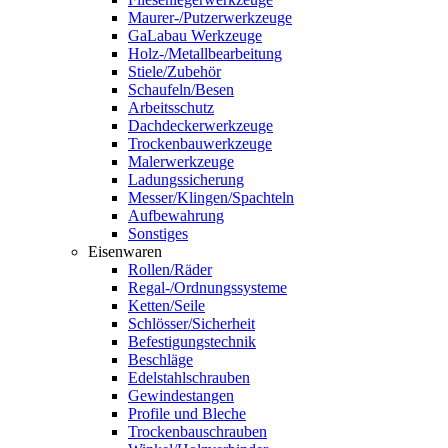
Maurer-/Putzerwerkzeuge
GaLabau Werkzeuge
Holz-/Metallbearbeitung
Stiele/Zubehör
Schaufeln/Besen
Arbeitsschutz
Dachdeckerwerkzeuge
Trockenbauwerkzeuge
Malerwerkzeuge
Ladungssicherung
Messer/Klingen/Spachteln
Aufbewahrung
Sonstiges
Eisenwaren
Rollen/Räder
Regal-/Ordnungssysteme
Ketten/Seile
Schlösser/Sicherheit
Befestigungstechnik
Beschläge
Edelstahlschrauben
Gewindestangen
Profile und Bleche
Trockenbauschrauben