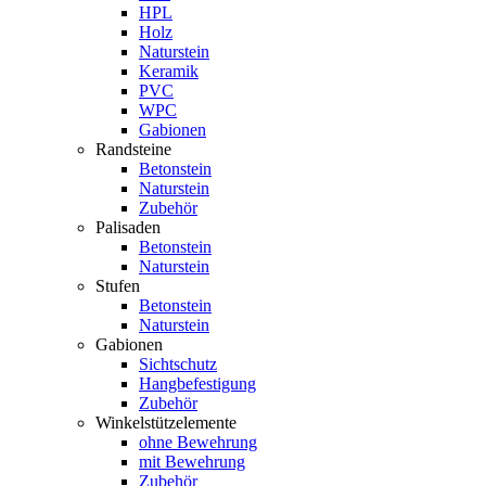
HPL
Holz
Naturstein
Keramik
PVC
WPC
Gabionen
Randsteine
Betonstein
Naturstein
Zubehör
Palisaden
Betonstein
Naturstein
Stufen
Betonstein
Naturstein
Gabionen
Sichtschutz
Hangbefestigung
Zubehör
Winkelstützelemente
ohne Bewehrung
mit Bewehrung
Zubehör