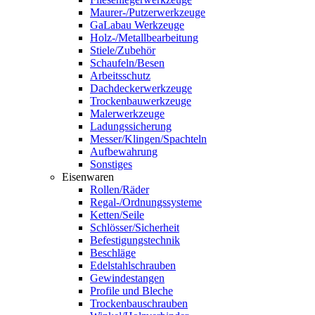
Maurer-/Putzerwerkzeuge
GaLabau Werkzeuge
Holz-/Metallbearbeitung
Stiele/Zubehör
Schaufeln/Besen
Arbeitsschutz
Dachdeckerwerkzeuge
Trockenbauwerkzeuge
Malerwerkzeuge
Ladungssicherung
Messer/Klingen/Spachteln
Aufbewahrung
Sonstiges
Eisenwaren
Rollen/Räder
Regal-/Ordnungssysteme
Ketten/Seile
Schlösser/Sicherheit
Befestigungstechnik
Beschläge
Edelstahlschrauben
Gewindestangen
Profile und Bleche
Trockenbauschrauben