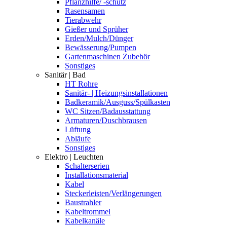
Pflanzhilfe/ -schutz
Rasensamen
Tierabwehr
Gießer und Sprüher
Erden/Mulch/Dünger
Bewässerung/Pumpen
Gartenmaschinen Zubehör
Sonstiges
Sanitär | Bad
HT Rohre
Sanitär- | Heizungsinstallationen
Badkeramik/Ausguss/Spülkasten
WC Sitzen/Badausstattung
Armaturen/Duschbrausen
Lüftung
Abläufe
Sonstiges
Elektro | Leuchten
Schalterserien
Installationsmaterial
Kabel
Steckerleisten/Verlängerungen
Baustrahler
Kabeltrommel
Kabelkanäle