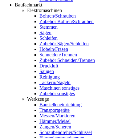
Baufachmarkt
Elektromaschinen
Bohren/Schrauben
Zubehör Bohren/Schrauben
Stemmen
Sägen
Schleifen
Zubehör Sägen/Schleifen
Hobeln/Fräsen
Schneiden/Trennen
Zubehör Schneiden/Trennen
Druckluft
Saugen
Reinigung
Tackern/Nageln
Maschinen sonstiges
Zubehör sonstiges
Werkzeuge
Baustelleneinrichtung
Transportgeräte
Messen/Markieren
Hämmer/Meisel
Zangen/Scheren
Schraubendreher/Schlüssel
Fliesenlegerwerkzeuge