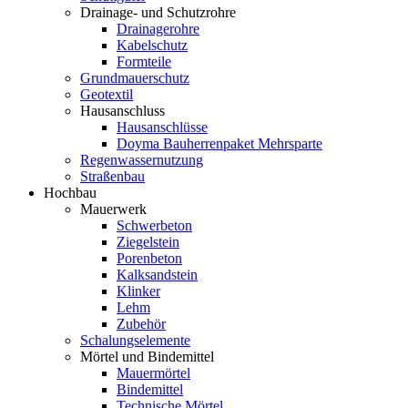
Drainage- und Schutzrohre
Drainagerohre
Kabelschutz
Formteile
Grundmauerschutz
Geotextil
Hausanschluss
Hausanschlüsse
Doyma Bauherrenpaket Mehrsparte
Regenwassernutzung
Straßenbau
Hochbau
Mauerwerk
Schwerbeton
Ziegelstein
Porenbeton
Kalksandstein
Klinker
Lehm
Zubehör
Schalungselemente
Mörtel und Bindemittel
Mauermörtel
Bindemittel
Technische Mörtel