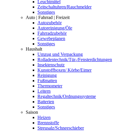
Leuchtmittel
Zeitschaltuhren/Rauchmelder
Sonstiges
Auto | Fahrrad | Freizeit
Autozubehör
Autoreinigung/Öle
Fahrradzubehör
Gewebeplanen
Sonstiges
Haushalt
Umzug und Verpackung
Rolladentechnik/Tür-/Fensterdichtungen
Insektenschutz
Kunstoffboxen/ Körbe/Eimer
Reinigung
Fußmatten
Thermometer
Leitern
Regaltechnik/Ordnungssysteme
Batterien
Sonstiges
Saison
Heizen
Brennstoffe
Streusalz/Schneeschieber