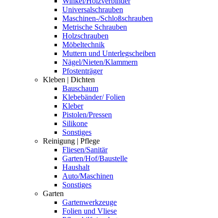
Winkel/Holzverbinder
Universalschrauben
Maschinen-/Schloßschrauben
Metrische Schrauben
Holzschrauben
Möbeltechnik
Muttern und Unterlegscheiben
Nägel/Nieten/Klammern
Pfostenträger
Kleben | Dichten
Bauschaum
Klebebänder/ Folien
Kleber
Pistolen/Pressen
Silikone
Sonstiges
Reinigung | Pflege
Fliesen/Sanitär
Garten/Hof/Baustelle
Haushalt
Auto/Maschinen
Sonstiges
Garten
Gartenwerkzeuge
Folien und Vliese