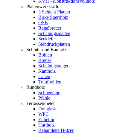
KVH - Konstruktionsvollholz
Plattenwerkstoffe
3 Schicht Platten
Birke Sperrholz
OSB
Regalbretter
Schalungsplatten
Seekiefer
Siebdruckplatten
Schnitt- und Bauholz
Bohlen
Bretter
Schalungsträger
Kantholz
Latten
Traufbohlen
Rundholz
Schneefang
Pfähle
Terrassendielen
Douglasie
WPC
Zubehör
Hartholz
Behandelte Hölzer