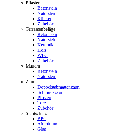
Pflaster
Betonstein
Naturstein
Klinker
Zubehör
Terrassenbeläge
Betonstein
Naturstein
Keramik
Holz
WPC
Zubehör
Mauern
Betonstein
Naturstein
Zaun
Doppelstabmattenzaun
Schmuckzaun
Pfosten
Tore
Zubehör
Sichtschutz
BPC
Aluminium
Glas