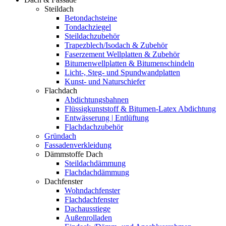
Steildach
Betondachsteine
Tondachziegel
Steildachzubehör
Trapezblech/Isodach & Zubehör
Faserzement Wellplatten & Zubehör
Bitumenwellplatten & Bitumenschindeln
Licht-, Steg- und Spundwandplatten
Kunst- und Naturschiefer
Flachdach
Abdichtungsbahnen
Flüssigkunststoff & Bitumen-Latex Abdichtung
Entwässerung | Entlüftung
Flachdachzubehör
Gründach
Fassadenverkleidung
Dämmstoffe Dach
Steildachdämmung
Flachdachdämmung
Dachfenster
Wohndachfenster
Flachdachfenster
Dachausstiege
Außenrolladen