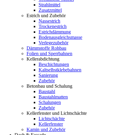
Strahlmittel
Zusatzmittel
Estrich und Zubehör
Nassestrich
Trockenestrich
Estrichdämmung
Bodenausgleichsmasse
Verlegezubehör
Dämmstoffe Rohbau
Folien und Sperrbahnen
Kellerabdichtung
Beschichtungen
Kaltselbstklebebahnen
Sanierung
Zubehör
Betonbau und Schalung
Baustahl
Baustahlmatten
Schalungen
Zubehör
Kellerfenster und Lichtschächte
Lichtschächte
Kellerfenster
Kamin und Zubehör
Dach & Fassade