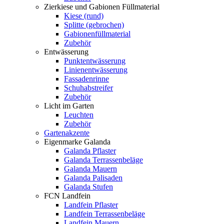
Zierkiese und Gabionen Füllmaterial
Kiese (rund)
Splitte (gebrochen)
Gabionenfüllmaterial
Zubehör
Entwässerung
Punktentwässerung
Linienentwässerung
Fassadenrinne
Schuhabstreifer
Zubehör
Licht im Garten
Leuchten
Zubehör
Gartenakzente
Eigenmarke Galanda
Galanda Pflaster
Galanda Terrassenbeläge
Galanda Mauern
Galanda Palisaden
Galanda Stufen
FCN Landfein
Landfein Pflaster
Landfein Terrassenbeläge
Landfein Mauern