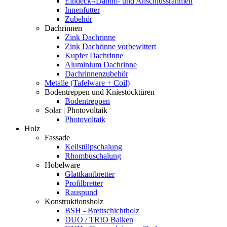
Eindeck-/Dämm- und Anschlussrahmen
Innenfutter
Zubehör
Dachrinnen
Zink Dachrinne
Zink Dachrinne vorbewittert
Kupfer Dachrinne
Aluminium Dachrinne
Dachrinnenzubehör
Metalle (Tafelware + Coil)
Bodentreppen und Kniestocktüren
Bodentreppen
Solar | Photovoltaik
Photovoltaik
Holz
Fassade
Keilstülpschalung
Rhombuschalung
Hobelware
Glattkantbretter
Profilbretter
Rauspund
Konstruktionsholz
BSH - Brettschichtholz
DUO / TRIO Balken