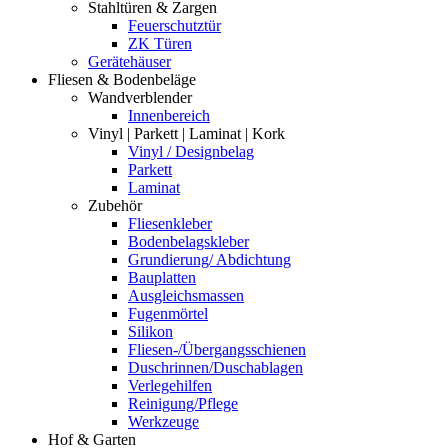
Stahltüren & Zargen
Feuerschutztür
ZK Türen
Gerätehäuser
Fliesen & Bodenbeläge
Wandverblender
Innenbereich
Vinyl | Parkett | Laminat | Kork
Vinyl / Designbelag
Parkett
Laminat
Zubehör
Fliesenkleber
Bodenbelagskleber
Grundierung/ Abdichtung
Bauplatten
Ausgleichsmassen
Fugenmörtel
Silikon
Fliesen-/Übergangsschienen
Duschrinnen/Duschablagen
Verlegehilfen
Reinigung/Pflege
Werkzeuge
Hof & Garten