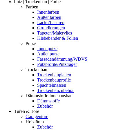
Putz | Trockenbau | Farbe
Farben
Innenfarben
Außenfarben
Lacke/Lasuren
Grundierungen
Tapeten/Malervlies
Klebebänder & Folien
Putze
Innenputze
Außenputze
Fassadendämmung/WDVS
Putzprofile/Putzträger
Trockenbau
Trockenbauplatten
Trockenbauprofile
Spachtelmassen
Trockenbauzubehör
Dämmstoffe Innenausbau
Dämmstoffe
Zubehör
Türen & Tore
Garagentore
Holztüren
Zubehör