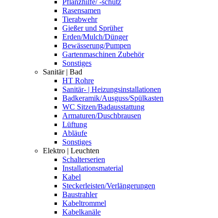
Pflanzhilfe/ -schutz
Rasensamen
Tierabwehr
Gießer und Sprüher
Erden/Mulch/Dünger
Bewässerung/Pumpen
Gartenmaschinen Zubehör
Sonstiges
Sanitär | Bad
HT Rohre
Sanitär- | Heizungsinstallationen
Badkeramik/Ausguss/Spülkasten
WC Sitzen/Badausstattung
Armaturen/Duschbrausen
Lüftung
Abläufe
Sonstiges
Elektro | Leuchten
Schalterserien
Installationsmaterial
Kabel
Steckerleisten/Verlängerungen
Baustrahler
Kabeltrommel
Kabelkanäle