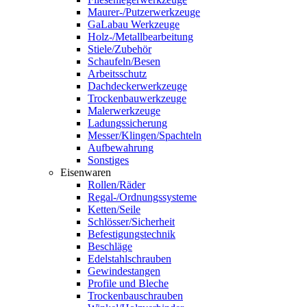
Maurer-/Putzerwerkzeuge
GaLabau Werkzeuge
Holz-/Metallbearbeitung
Stiele/Zubehör
Schaufeln/Besen
Arbeitsschutz
Dachdeckerwerkzeuge
Trockenbauwerkzeuge
Malerwerkzeuge
Ladungssicherung
Messer/Klingen/Spachteln
Aufbewahrung
Sonstiges
Eisenwaren
Rollen/Räder
Regal-/Ordnungssysteme
Ketten/Seile
Schlösser/Sicherheit
Befestigungstechnik
Beschläge
Edelstahlschrauben
Gewindestangen
Profile und Bleche
Trockenbauschrauben