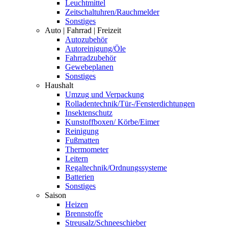
Leuchtmittel
Zeitschaltuhren/Rauchmelder
Sonstiges
Auto | Fahrrad | Freizeit
Autozubehör
Autoreinigung/Öle
Fahrradzubehör
Gewebeplanen
Sonstiges
Haushalt
Umzug und Verpackung
Rolladentechnik/Tür-/Fensterdichtungen
Insektenschutz
Kunstoffboxen/ Körbe/Eimer
Reinigung
Fußmatten
Thermometer
Leitern
Regaltechnik/Ordnungssysteme
Batterien
Sonstiges
Saison
Heizen
Brennstoffe
Streusalz/Schneeschieber