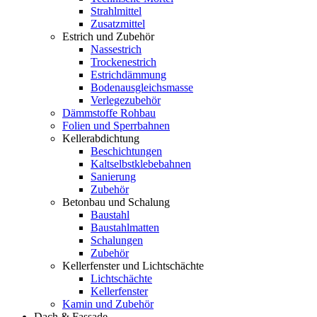
Strahlmittel
Zusatzmittel
Estrich und Zubehör
Nassestrich
Trockenestrich
Estrichdämmung
Bodenausgleichsmasse
Verlegezubehör
Dämmstoffe Rohbau
Folien und Sperrbahnen
Kellerabdichtung
Beschichtungen
Kaltselbstklebebahnen
Sanierung
Zubehör
Betonbau und Schalung
Baustahl
Baustahlmatten
Schalungen
Zubehör
Kellerfenster und Lichtschächte
Lichtschächte
Kellerfenster
Kamin und Zubehör
Dach & Fassade