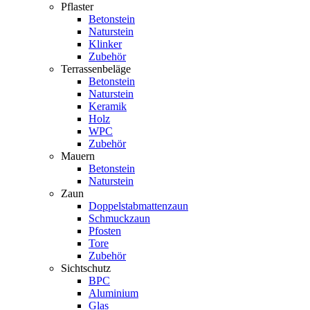
Pflaster
Betonstein
Naturstein
Klinker
Zubehör
Terrassenbeläge
Betonstein
Naturstein
Keramik
Holz
WPC
Zubehör
Mauern
Betonstein
Naturstein
Zaun
Doppelstabmattenzaun
Schmuckzaun
Pfosten
Tore
Zubehör
Sichtschutz
BPC
Aluminium
Glas