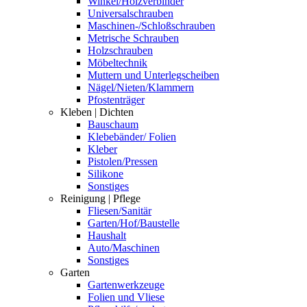
Winkel/Holzverbinder
Universalschrauben
Maschinen-/Schloßschrauben
Metrische Schrauben
Holzschrauben
Möbeltechnik
Muttern und Unterlegscheiben
Nägel/Nieten/Klammern
Pfostenträger
Kleben | Dichten
Bauschaum
Klebebänder/ Folien
Kleber
Pistolen/Pressen
Silikone
Sonstiges
Reinigung | Pflege
Fliesen/Sanitär
Garten/Hof/Baustelle
Haushalt
Auto/Maschinen
Sonstiges
Garten
Gartenwerkzeuge
Folien und Vliese