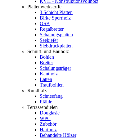
KVH - Konstruktionsvollholz
Plattenwerkstoffe
3 Schicht Platten
Birke Sperrholz
OSB
Regalbretter
Schalungsplatten
Seekiefer
Siebdruckplatten
Schnitt- und Bauholz
Bohlen
Bretter
Schalungsträger
Kantholz
Latten
Traufbohlen
Rundholz
Schneefang
Pfähle
Terrassendielen
Douglasie
WPC
Zubehör
Hartholz
Behandelte Hölzer