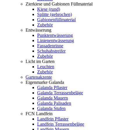
Zierkiese und Gabionen Füllmaterial
Kiese (rund)
Splitte (gebrochen)
Gabionenfüllmaterial
Zubehör
Entwässerung
Punktentwässerung
Linienentwässerung
Fassadenrinne
Schuhabstreifer
Zubehör
Licht im Garten
Leuchten
Zubehör
Gartenakzente
Eigenmarke Galanda
Galanda Pflaster
Galanda Terrassenbeläge
Galanda Mauern
Galanda Palisaden
Galanda Stufen
FCN Landfein
Landfein Pflaster
Landfein Terrassenbeläge
Landfein Mauern