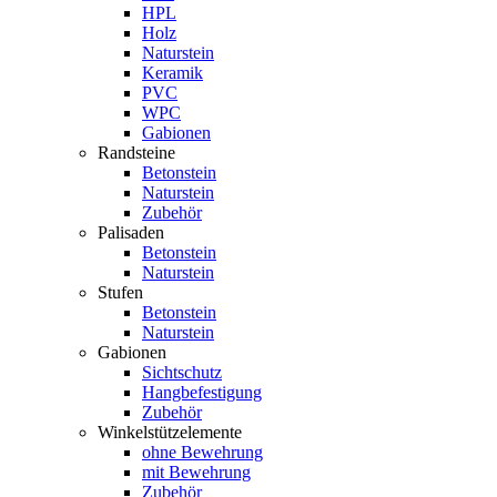
HPL
Holz
Naturstein
Keramik
PVC
WPC
Gabionen
Randsteine
Betonstein
Naturstein
Zubehör
Palisaden
Betonstein
Naturstein
Stufen
Betonstein
Naturstein
Gabionen
Sichtschutz
Hangbefestigung
Zubehör
Winkelstützelemente
ohne Bewehrung
mit Bewehrung
Zubehör