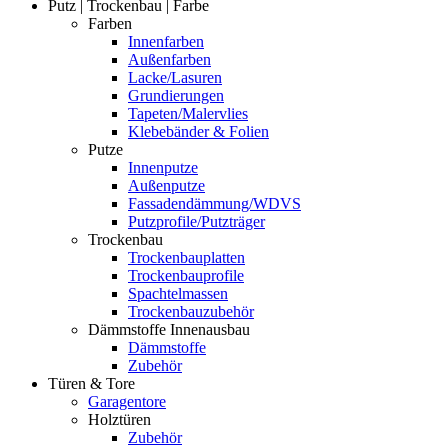
Putz | Trockenbau | Farbe
Farben
Innenfarben
Außenfarben
Lacke/Lasuren
Grundierungen
Tapeten/Malervlies
Klebebänder & Folien
Putze
Innenputze
Außenputze
Fassadendämmung/WDVS
Putzprofile/Putzträger
Trockenbau
Trockenbauplatten
Trockenbauprofile
Spachtelmassen
Trockenbauzubehör
Dämmstoffe Innenausbau
Dämmstoffe
Zubehör
Türen & Tore
Garagentore
Holztüren
Zubehör