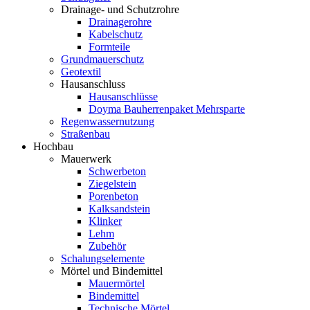
Drainage- und Schutzrohre
Drainagerohre
Kabelschutz
Formteile
Grundmauerschutz
Geotextil
Hausanschluss
Hausanschlüsse
Doyma Bauherrenpaket Mehrsparte
Regenwassernutzung
Straßenbau
Hochbau
Mauerwerk
Schwerbeton
Ziegelstein
Porenbeton
Kalksandstein
Klinker
Lehm
Zubehör
Schalungselemente
Mörtel und Bindemittel
Mauermörtel
Bindemittel
Technische Mörtel