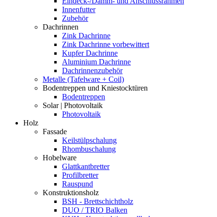
Eindeck-/Dämm- und Anschlussrahmen
Innenfutter
Zubehör
Dachrinnen
Zink Dachrinne
Zink Dachrinne vorbewittert
Kupfer Dachrinne
Aluminium Dachrinne
Dachrinnenzubehör
Metalle (Tafelware + Coil)
Bodentreppen und Kniestocktüren
Bodentreppen
Solar | Photovoltaik
Photovoltaik
Holz
Fassade
Keilstülpschalung
Rhombuschalung
Hobelware
Glattkantbretter
Profilbretter
Rauspund
Konstruktionsholz
BSH - Brettschichtholz
DUO / TRIO Balken