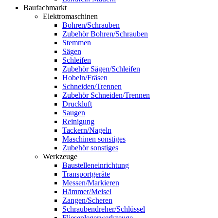
Baufachmarkt
Elektromaschinen
Bohren/Schrauben
Zubehör Bohren/Schrauben
Stemmen
Sägen
Schleifen
Zubehör Sägen/Schleifen
Hobeln/Fräsen
Schneiden/Trennen
Zubehör Schneiden/Trennen
Druckluft
Saugen
Reinigung
Tackern/Nageln
Maschinen sonstiges
Zubehör sonstiges
Werkzeuge
Baustelleneinrichtung
Transportgeräte
Messen/Markieren
Hämmer/Meisel
Zangen/Scheren
Schraubendreher/Schlüssel
Fliesenlegerwerkzeuge