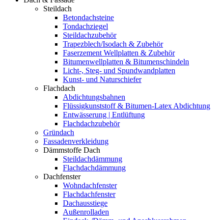
Steildach
Betondachsteine
Tondachziegel
Steildachzubehör
Trapezblech/Isodach & Zubehör
Faserzement Wellplatten & Zubehör
Bitumenwellplatten & Bitumenschindeln
Licht-, Steg- und Spundwandplatten
Kunst- und Naturschiefer
Flachdach
Abdichtungsbahnen
Flüssigkunststoff & Bitumen-Latex Abdichtung
Entwässerung | Entlüftung
Flachdachzubehör
Gründach
Fassadenverkleidung
Dämmstoffe Dach
Steildachdämmung
Flachdachdämmung
Dachfenster
Wohndachfenster
Flachdachfenster
Dachausstiege
Außenrolladen