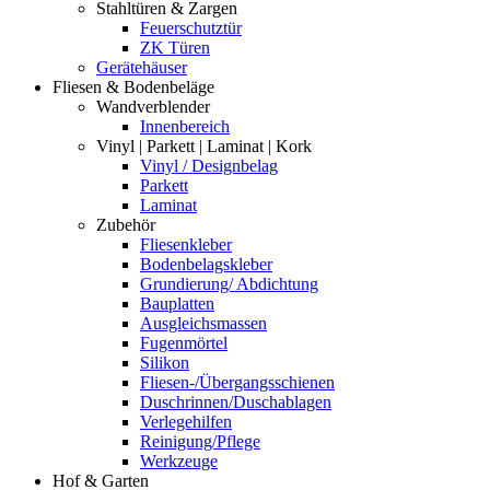
Stahltüren & Zargen
Feuerschutztür
ZK Türen
Gerätehäuser
Fliesen & Bodenbeläge
Wandverblender
Innenbereich
Vinyl | Parkett | Laminat | Kork
Vinyl / Designbelag
Parkett
Laminat
Zubehör
Fliesenkleber
Bodenbelagskleber
Grundierung/ Abdichtung
Bauplatten
Ausgleichsmassen
Fugenmörtel
Silikon
Fliesen-/Übergangsschienen
Duschrinnen/Duschablagen
Verlegehilfen
Reinigung/Pflege
Werkzeuge
Hof & Garten