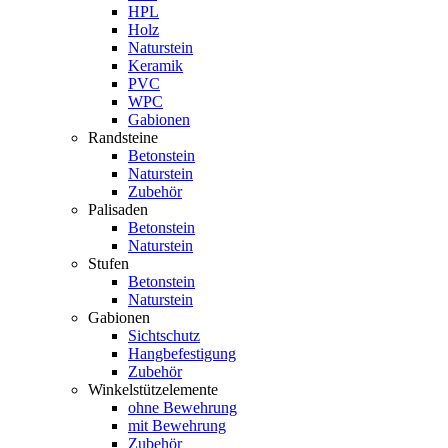
HPL
Holz
Naturstein
Keramik
PVC
WPC
Gabionen
Randsteine
Betonstein
Naturstein
Zubehör
Palisaden
Betonstein
Naturstein
Stufen
Betonstein
Naturstein
Gabionen
Sichtschutz
Hangbefestigung
Zubehör
Winkelstützelemente
ohne Bewehrung
mit Bewehrung
Zubehör