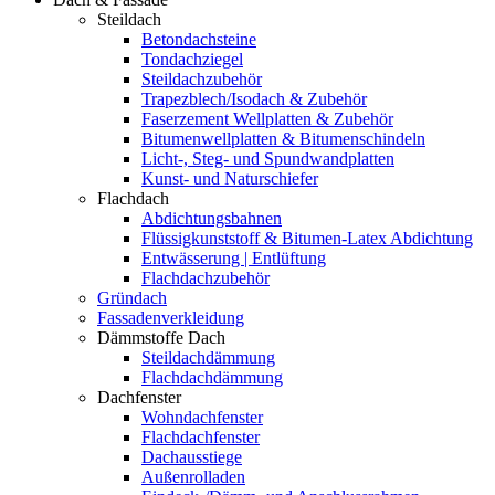
Steildach
Betondachsteine
Tondachziegel
Steildachzubehör
Trapezblech/Isodach & Zubehör
Faserzement Wellplatten & Zubehör
Bitumenwellplatten & Bitumenschindeln
Licht-, Steg- und Spundwandplatten
Kunst- und Naturschiefer
Flachdach
Abdichtungsbahnen
Flüssigkunststoff & Bitumen-Latex Abdichtung
Entwässerung | Entlüftung
Flachdachzubehör
Gründach
Fassadenverkleidung
Dämmstoffe Dach
Steildachdämmung
Flachdachdämmung
Dachfenster
Wohndachfenster
Flachdachfenster
Dachausstiege
Außenrolladen