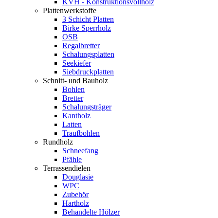
KVH - Konstruktionsvollholz
Plattenwerkstoffe
3 Schicht Platten
Birke Sperrholz
OSB
Regalbretter
Schalungsplatten
Seekiefer
Siebdruckplatten
Schnitt- und Bauholz
Bohlen
Bretter
Schalungsträger
Kantholz
Latten
Traufbohlen
Rundholz
Schneefang
Pfähle
Terrassendielen
Douglasie
WPC
Zubehör
Hartholz
Behandelte Hölzer