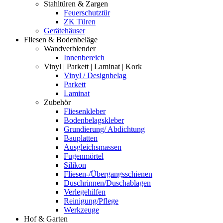
Stahltüren & Zargen
Feuerschutztür
ZK Türen
Gerätehäuser
Fliesen & Bodenbeläge
Wandverblender
Innenbereich
Vinyl | Parkett | Laminat | Kork
Vinyl / Designbelag
Parkett
Laminat
Zubehör
Fliesenkleber
Bodenbelagskleber
Grundierung/ Abdichtung
Bauplatten
Ausgleichsmassen
Fugenmörtel
Silikon
Fliesen-/Übergangsschienen
Duschrinnen/Duschablagen
Verlegehilfen
Reinigung/Pflege
Werkzeuge
Hof & Garten