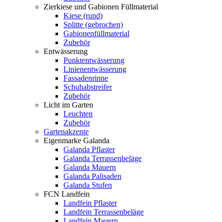
Zierkiese und Gabionen Füllmaterial
Kiese (rund)
Splitte (gebrochen)
Gabionenfüllmaterial
Zubehör
Entwässerung
Punktentwässerung
Linienentwässerung
Fassadenrinne
Schuhabstreifer
Zubehör
Licht im Garten
Leuchten
Zubehör
Gartenakzente
Eigenmarke Galanda
Galanda Pflaster
Galanda Terrassenbeläge
Galanda Mauern
Galanda Palisaden
Galanda Stufen
FCN Landfein
Landfein Pflaster
Landfein Terrassenbeläge
Landfein Mauern