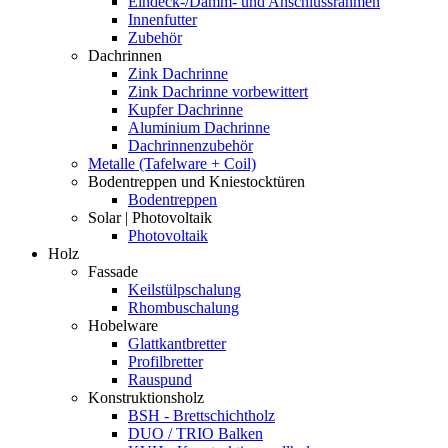
Eindeck-/Dämm- und Anschlussrahmen
Innenfutter
Zubehör
Dachrinnen
Zink Dachrinne
Zink Dachrinne vorbewittert
Kupfer Dachrinne
Aluminium Dachrinne
Dachrinnenzubehör
Metalle (Tafelware + Coil)
Bodentreppen und Kniestocktüren
Bodentreppen
Solar | Photovoltaik
Photovoltaik
Holz
Fassade
Keilstülpschalung
Rhombuschalung
Hobelware
Glattkantbretter
Profilbretter
Rauspund
Konstruktionsholz
BSH - Brettschichtholz
DUO / TRIO Balken