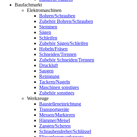
Baufachmarkt
Elektromaschinen
Bohren/Schrauben
Zubehör Bohren/Schrauben
Stemmen
Sägen
Schleifen
Zubehör Sägen/Schleifen
Hobeln/Fräsen
Schneiden/Trennen
Zubehör Schneiden/Trennen
Druckluft
Saugen
Reinigung
Tackern/Nageln
Maschinen sonstiges
Zubehör sonstiges
Werkzeuge
Baustelleneinrichtung
Transportgeräte
Messen/Markieren
Hämmer/Meisel
Zangen/Scheren
Schraubendreher/Schlüssel
Fliesenlegerwerkzeuge