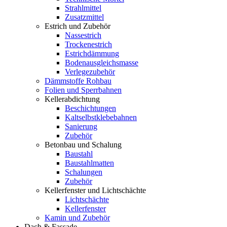
Strahlmittel
Zusatzmittel
Estrich und Zubehör
Nassestrich
Trockenestrich
Estrichdämmung
Bodenausgleichsmasse
Verlegezubehör
Dämmstoffe Rohbau
Folien und Sperrbahnen
Kellerabdichtung
Beschichtungen
Kaltselbstklebebahnen
Sanierung
Zubehör
Betonbau und Schalung
Baustahl
Baustahlmatten
Schalungen
Zubehör
Kellerfenster und Lichtschächte
Lichtschächte
Kellerfenster
Kamin und Zubehör
Dach & Fassade