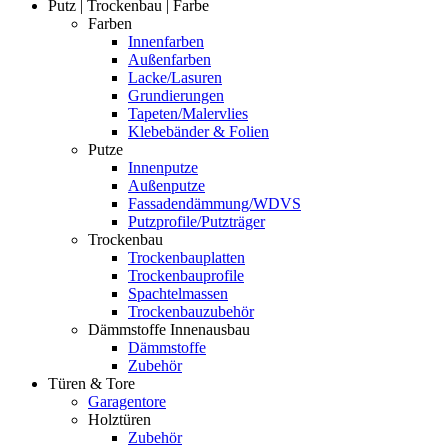
Putz | Trockenbau | Farbe
Farben
Innenfarben
Außenfarben
Lacke/Lasuren
Grundierungen
Tapeten/Malervlies
Klebebänder & Folien
Putze
Innenputze
Außenputze
Fassadendämmung/WDVS
Putzprofile/Putzträger
Trockenbau
Trockenbauplatten
Trockenbauprofile
Spachtelmassen
Trockenbauzubehör
Dämmstoffe Innenausbau
Dämmstoffe
Zubehör
Türen & Tore
Garagentore
Holztüren
Zubehör