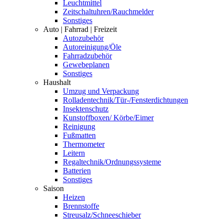
Leuchtmittel
Zeitschaltuhren/Rauchmelder
Sonstiges
Auto | Fahrrad | Freizeit
Autozubehör
Autoreinigung/Öle
Fahrradzubehör
Gewebeplanen
Sonstiges
Haushalt
Umzug und Verpackung
Rolladentechnik/Tür-/Fensterdichtungen
Insektenschutz
Kunstoffboxen/ Körbe/Eimer
Reinigung
Fußmatten
Thermometer
Leitern
Regaltechnik/Ordnungssysteme
Batterien
Sonstiges
Saison
Heizen
Brennstoffe
Streusalz/Schneeschieber