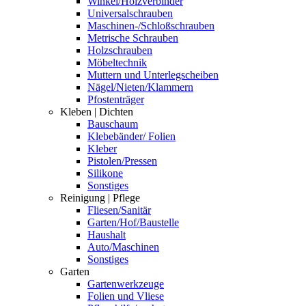
Winkel/Holzverbinder
Universalschrauben
Maschinen-/Schloßschrauben
Metrische Schrauben
Holzschrauben
Möbeltechnik
Muttern und Unterlegscheiben
Nägel/Nieten/Klammern
Pfostenträger
Kleben | Dichten
Bauschaum
Klebebänder/ Folien
Kleber
Pistolen/Pressen
Silikone
Sonstiges
Reinigung | Pflege
Fliesen/Sanitär
Garten/Hof/Baustelle
Haushalt
Auto/Maschinen
Sonstiges
Garten
Gartenwerkzeuge
Folien und Vliese