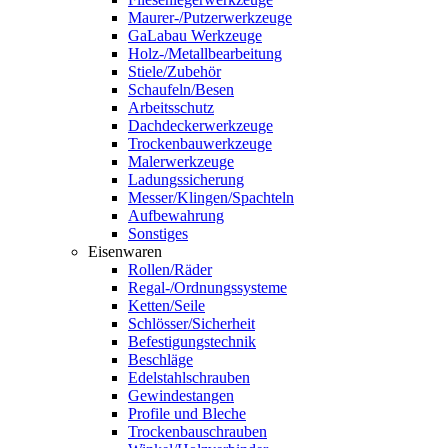
Maurer-/Putzerwerkzeuge
GaLabau Werkzeuge
Holz-/Metallbearbeitung
Stiele/Zubehör
Schaufeln/Besen
Arbeitsschutz
Dachdeckerwerkzeuge
Trockenbauwerkzeuge
Malerwerkzeuge
Ladungssicherung
Messer/Klingen/Spachteln
Aufbewahrung
Sonstiges
Eisenwaren
Rollen/Räder
Regal-/Ordnungssysteme
Ketten/Seile
Schlösser/Sicherheit
Befestigungstechnik
Beschläge
Edelstahlschrauben
Gewindestangen
Profile und Bleche
Trockenbauschrauben