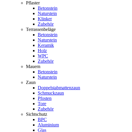
Pflaster
Betonstein
Naturstein
Klinker
Zubehör
Terrassenbeläge
Betonstein
Naturstein
Keramik
Holz
WPC
Zubehör
Mauern
Betonstein
Naturstein
Zaun
Doppelstabmattenzaun
Schmuckzaun
Pfosten
Tore
Zubehör
Sichtschutz
BPC
Aluminium
Glas