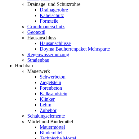
Drainage- und Schutzrohre
Drainagerohre
Kabelschutz
Formteile
Grundmauerschutz
Geotextil
Hausanschluss
Hausanschlüsse
Doyma Bauherrenpaket Mehrsparte
Regenwassernutzung
Straßenbau
Hochbau
Mauerwerk
Schwerbeton
Ziegelstein
Porenbeton
Kalksandstein
Klinker
Lehm
Zubehör
Schalungselemente
Mörtel und Bindemittel
Mauermörtel
Bindemittel
Technische Mörtel