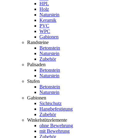
HPL
Holz
Naturstein
Keramik
PVC
WPC
Gabionen
Randsteine
Betonstein
Naturstein
Zubehör
Palisaden
Betonstein
Naturstein
Stufen
Betonstein
Naturstein
Gabionen
Sichtschutz
Hangbefestigung
Zubehör
Winkelstützelemente
ohne Bewehrung
mit Bewehrung
Zubehör