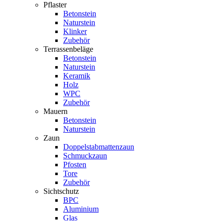
Pflaster
Betonstein
Naturstein
Klinker
Zubehör
Terrassenbeläge
Betonstein
Naturstein
Keramik
Holz
WPC
Zubehör
Mauern
Betonstein
Naturstein
Zaun
Doppelstabmattenzaun
Schmuckzaun
Pfosten
Tore
Zubehör
Sichtschutz
BPC
Aluminium
Glas