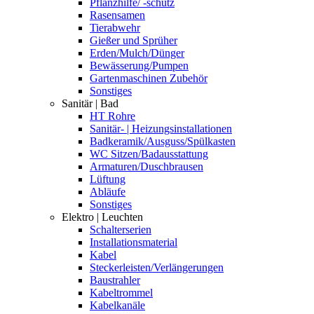
Pflanzhilfe/ -schutz
Rasensamen
Tierabwehr
Gießer und Sprüher
Erden/Mulch/Dünger
Bewässerung/Pumpen
Gartenmaschinen Zubehör
Sonstiges
Sanitär | Bad
HT Rohre
Sanitär- | Heizungsinstallationen
Badkeramik/Ausguss/Spülkasten
WC Sitzen/Badausstattung
Armaturen/Duschbrausen
Lüftung
Abläufe
Sonstiges
Elektro | Leuchten
Schalterserien
Installationsmaterial
Kabel
Steckerleisten/Verlängerungen
Baustrahler
Kabeltrommel
Kabelkanäle