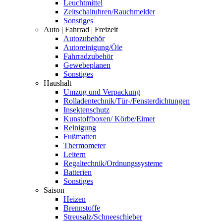
Leuchtmittel
Zeitschaltuhren/Rauchmelder
Sonstiges
Auto | Fahrrad | Freizeit
Autozubehör
Autoreinigung/Öle
Fahrradzubehör
Gewebeplanen
Sonstiges
Haushalt
Umzug und Verpackung
Rolladentechnik/Tür-/Fensterdichtungen
Insektenschutz
Kunstoffboxen/ Körbe/Eimer
Reinigung
Fußmatten
Thermometer
Leitern
Regaltechnik/Ordnungssysteme
Batterien
Sonstiges
Saison
Heizen
Brennstoffe
Streusalz/Schneeschieber