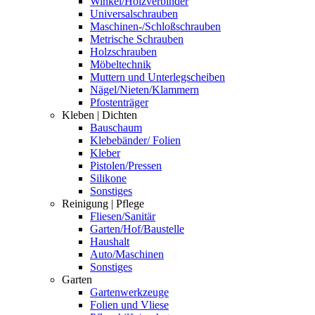
Winkel/Holzverbinder
Universalschrauben
Maschinen-/Schloßschrauben
Metrische Schrauben
Holzschrauben
Möbeltechnik
Muttern und Unterlegscheiben
Nägel/Nieten/Klammern
Pfostenträger
Kleben | Dichten
Bauschaum
Klebebänder/ Folien
Kleber
Pistolen/Pressen
Silikone
Sonstiges
Reinigung | Pflege
Fliesen/Sanitär
Garten/Hof/Baustelle
Haushalt
Auto/Maschinen
Sonstiges
Garten
Gartenwerkzeuge
Folien und Vliese