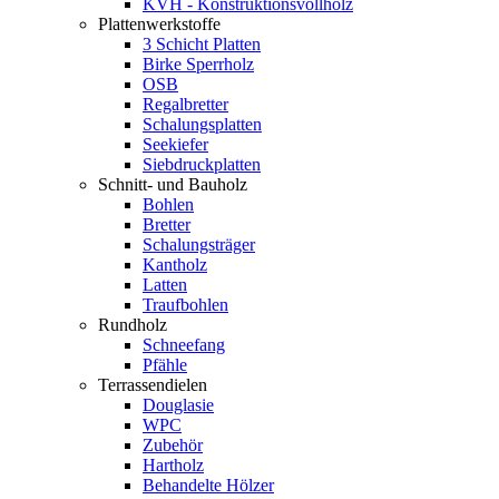
KVH - Konstruktionsvollholz
Plattenwerkstoffe
3 Schicht Platten
Birke Sperrholz
OSB
Regalbretter
Schalungsplatten
Seekiefer
Siebdruckplatten
Schnitt- und Bauholz
Bohlen
Bretter
Schalungsträger
Kantholz
Latten
Traufbohlen
Rundholz
Schneefang
Pfähle
Terrassendielen
Douglasie
WPC
Zubehör
Hartholz
Behandelte Hölzer