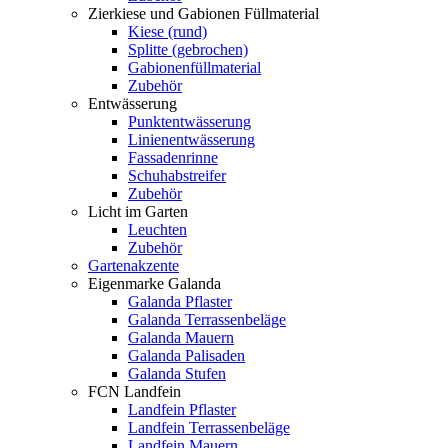
Zierkiese und Gabionen Füllmaterial
Kiese (rund)
Splitte (gebrochen)
Gabionenfüllmaterial
Zubehör
Entwässerung
Punktentwässerung
Linienentwässerung
Fassadenrinne
Schuhabstreifer
Zubehör
Licht im Garten
Leuchten
Zubehör
Gartenakzente
Eigenmarke Galanda
Galanda Pflaster
Galanda Terrassenbeläge
Galanda Mauern
Galanda Palisaden
Galanda Stufen
FCN Landfein
Landfein Pflaster
Landfein Terrassenbeläge
Landfein Mauern