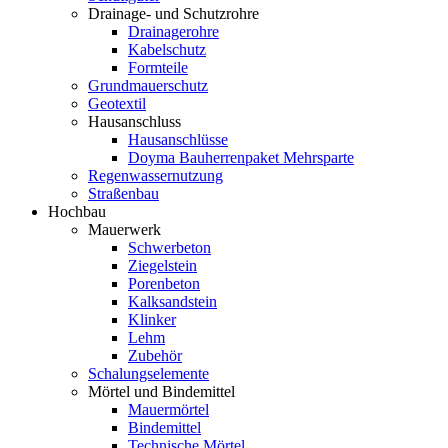
Drainage- und Schutzrohre
Drainagerohre
Kabelschutz
Formteile
Grundmauerschutz
Geotextil
Hausanschluss
Hausanschlüsse
Doyma Bauherrenpaket Mehrsparte
Regenwassernutzung
Straßenbau
Hochbau
Mauerwerk
Schwerbeton
Ziegelstein
Porenbeton
Kalksandstein
Klinker
Lehm
Zubehör
Schalungselemente
Mörtel und Bindemittel
Mauermörtel
Bindemittel
Technische Mörtel