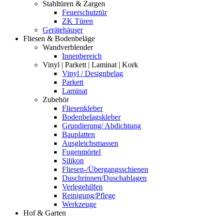
Stahltüren & Zargen
Feuerschutztür
ZK Türen
Gerätehäuser
Fliesen & Bodenbeläge
Wandverblender
Innenbereich
Vinyl | Parkett | Laminat | Kork
Vinyl / Designbelag
Parkett
Laminat
Zubehör
Fliesenkleber
Bodenbelagskleber
Grundierung/ Abdichtung
Bauplatten
Ausgleichsmassen
Fugenmörtel
Silikon
Fliesen-/Übergangsschienen
Duschrinnen/Duschablagen
Verlegehilfen
Reinigung/Pflege
Werkzeuge
Hof & Garten