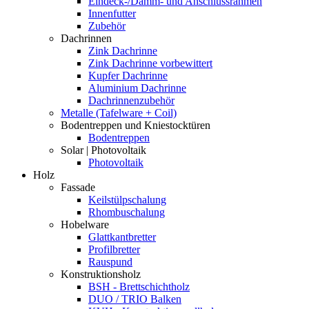
Eindeck-/Dämm- und Anschlussrahmen
Innenfutter
Zubehör
Dachrinnen
Zink Dachrinne
Zink Dachrinne vorbewittert
Kupfer Dachrinne
Aluminium Dachrinne
Dachrinnenzubehör
Metalle (Tafelware + Coil)
Bodentreppen und Kniestocktüren
Bodentreppen
Solar | Photovoltaik
Photovoltaik
Holz
Fassade
Keilstülpschalung
Rhombuschalung
Hobelware
Glattkantbretter
Profilbretter
Rauspund
Konstruktionsholz
BSH - Brettschichtholz
DUO / TRIO Balken