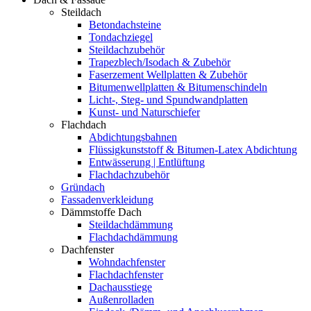
Steildach
Betondachsteine
Tondachziegel
Steildachzubehör
Trapezblech/Isodach & Zubehör
Faserzement Wellplatten & Zubehör
Bitumenwellplatten & Bitumenschindeln
Licht-, Steg- und Spundwandplatten
Kunst- und Naturschiefer
Flachdach
Abdichtungsbahnen
Flüssigkunststoff & Bitumen-Latex Abdichtung
Entwässerung | Entlüftung
Flachdachzubehör
Gründach
Fassadenverkleidung
Dämmstoffe Dach
Steildachdämmung
Flachdachdämmung
Dachfenster
Wohndachfenster
Flachdachfenster
Dachausstiege
Außenrolladen