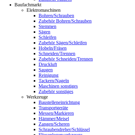
Baufachmarkt
Elektromaschinen
Bohren/Schrauben
Zubehör Bohren/Schrauben
Stemmen
Sägen
Schleifen
Zubehör Sägen/Schleifen
Hobeln/Fräsen
Schneiden/Trennen
Zubehör Schneiden/Trennen
Druckluft
Saugen
Reinigung
Tackern/Nageln
Maschinen sonstiges
Zubehör sonstiges
Werkzeuge
Baustelleneinrichtung
Transportgeräte
Messen/Markieren
Hämmer/Meisel
Zangen/Scheren
Schraubendreher/Schlüssel
Fliesenlegerwerkzeuge