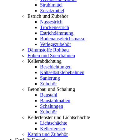
Strahlmittel
Zusatzmittel
Estrich und Zubehör
Nassestrich
Trockenestrich
Estrichdämmung
Bodenausgleichsmasse
Verlegezubehör
Dämmstoffe Rohbau
Folien und Sperrbahnen
Kellerabdichtung
Beschichtungen
Kaltselbstklebebahnen
Sanierung
Zubehör
Betonbau und Schalung
Baustahl
Baustahlmatten
Schalungen
Zubehör
Kellerfenster und Lichtschächte
Lichtschächte
Kellerfenster
Kamin und Zubehör
Dach & Fassade