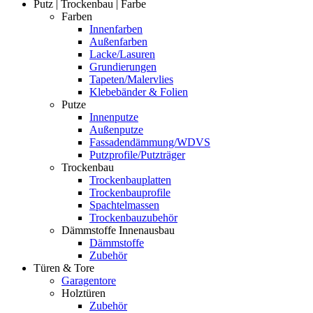
Putz | Trockenbau | Farbe
Farben
Innenfarben
Außenfarben
Lacke/Lasuren
Grundierungen
Tapeten/Malervlies
Klebebänder & Folien
Putze
Innenputze
Außenputze
Fassadendämmung/WDVS
Putzprofile/Putzträger
Trockenbau
Trockenbauplatten
Trockenbauprofile
Spachtelmassen
Trockenbauzubehör
Dämmstoffe Innenausbau
Dämmstoffe
Zubehör
Türen & Tore
Garagentore
Holztüren
Zubehör