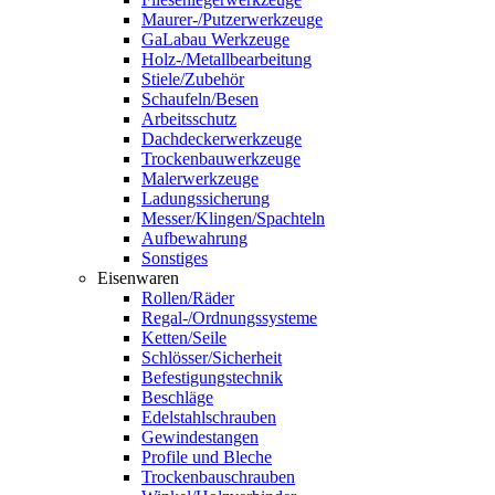
Maurer-/Putzerwerkzeuge
GaLabau Werkzeuge
Holz-/Metallbearbeitung
Stiele/Zubehör
Schaufeln/Besen
Arbeitsschutz
Dachdeckerwerkzeuge
Trockenbauwerkzeuge
Malerwerkzeuge
Ladungssicherung
Messer/Klingen/Spachteln
Aufbewahrung
Sonstiges
Eisenwaren
Rollen/Räder
Regal-/Ordnungssysteme
Ketten/Seile
Schlösser/Sicherheit
Befestigungstechnik
Beschläge
Edelstahlschrauben
Gewindestangen
Profile und Bleche
Trockenbauschrauben