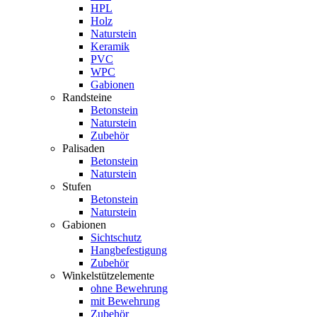
HPL
Holz
Naturstein
Keramik
PVC
WPC
Gabionen
Randsteine
Betonstein
Naturstein
Zubehör
Palisaden
Betonstein
Naturstein
Stufen
Betonstein
Naturstein
Gabionen
Sichtschutz
Hangbefestigung
Zubehör
Winkelstützelemente
ohne Bewehrung
mit Bewehrung
Zubehör