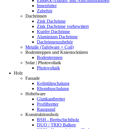
Eindeck-/Dämm- und Anschlussrahmen
Innenfutter
Zubehör
Dachrinnen
Zink Dachrinne
Zink Dachrinne vorbewittert
Kupfer Dachrinne
Aluminium Dachrinne
Dachrinnenzubehör
Metalle (Tafelware + Coil)
Bodentreppen und Kniestocktüren
Bodentreppen
Solar | Photovoltaik
Photovoltaik
Holz
Fassade
Keilstülpschalung
Rhombuschalung
Hobelware
Glattkantbretter
Profilbretter
Rauspund
Konstruktionsholz
BSH - Brettschichtholz
DUO / TRIO Balken