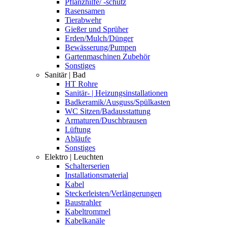
Pflanzhilfe/ -schutz
Rasensamen
Tierabwehr
Gießer und Sprüher
Erden/Mulch/Dünger
Bewässerung/Pumpen
Gartenmaschinen Zubehör
Sonstiges
Sanitär | Bad
HT Rohre
Sanitär- | Heizungsinstallationen
Badkeramik/Ausguss/Spülkasten
WC Sitzen/Badausstattung
Armaturen/Duschbrausen
Lüftung
Abläufe
Sonstiges
Elektro | Leuchten
Schalterserien
Installationsmaterial
Kabel
Steckerleisten/Verlängerungen
Baustrahler
Kabeltrommel
Kabelkanäle