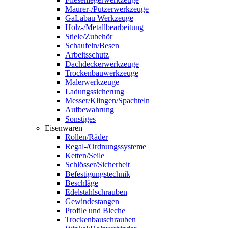
Maurer-/Putzerwerkzeuge
GaLabau Werkzeuge
Holz-/Metallbearbeitung
Stiele/Zubehör
Schaufeln/Besen
Arbeitsschutz
Dachdeckerwerkzeuge
Trockenbauwerkzeuge
Malerwerkzeuge
Ladungssicherung
Messer/Klingen/Spachteln
Aufbewahrung
Sonstiges
Eisenwaren
Rollen/Räder
Regal-/Ordnungssysteme
Ketten/Seile
Schlösser/Sicherheit
Befestigungstechnik
Beschläge
Edelstahlschrauben
Gewindestangen
Profile und Bleche
Trockenbauschrauben