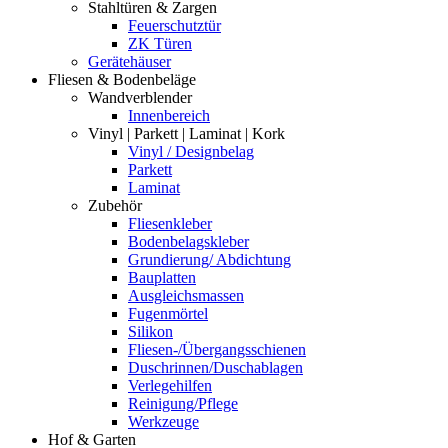
Stahltüren & Zargen
Feuerschutztür
ZK Türen
Gerätehäuser
Fliesen & Bodenbeläge
Wandverblender
Innenbereich
Vinyl | Parkett | Laminat | Kork
Vinyl / Designbelag
Parkett
Laminat
Zubehör
Fliesenkleber
Bodenbelagskleber
Grundierung/ Abdichtung
Bauplatten
Ausgleichsmassen
Fugenmörtel
Silikon
Fliesen-/Übergangsschienen
Duschrinnen/Duschablagen
Verlegehilfen
Reinigung/Pflege
Werkzeuge
Hof & Garten