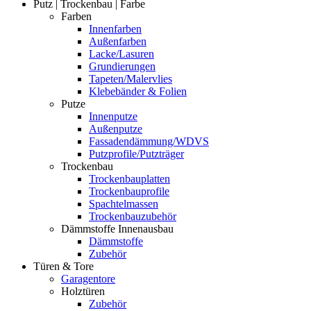
Putz | Trockenbau | Farbe
Farben
Innenfarben
Außenfarben
Lacke/Lasuren
Grundierungen
Tapeten/Malervlies
Klebebänder & Folien
Putze
Innenputze
Außenputze
Fassadendämmung/WDVS
Putzprofile/Putzträger
Trockenbau
Trockenbauplatten
Trockenbauprofile
Spachtelmassen
Trockenbauzubehör
Dämmstoffe Innenausbau
Dämmstoffe
Zubehör
Türen & Tore
Garagentore
Holztüren
Zubehör