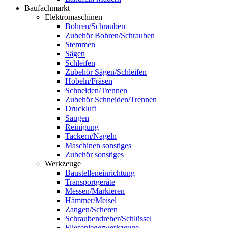
Baufachmarkt
Elektromaschinen
Bohren/Schrauben
Zubehör Bohren/Schrauben
Stemmen
Sägen
Schleifen
Zubehör Sägen/Schleifen
Hobeln/Fräsen
Schneiden/Trennen
Zubehör Schneiden/Trennen
Druckluft
Saugen
Reinigung
Tackern/Nageln
Maschinen sonstiges
Zubehör sonstiges
Werkzeuge
Baustelleneinrichtung
Transportgeräte
Messen/Markieren
Hämmer/Meisel
Zangen/Scheren
Schraubendreher/Schlüssel
Fliesenlegerwerkzeuge