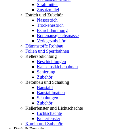
Strahlmittel
Zusatzmittel
Estrich und Zubehör
Nassestrich
Trockenestrich
Estrichdämmung
Bodenausgleichsmasse
Verlegezubehör
Dämmstoffe Rohbau
Folien und Sperrbahnen
Kellerabdichtung
Beschichtungen
Kaltselbstklebebahnen
Sanierung
Zubehör
Betonbau und Schalung
Baustahl
Baustahlmatten
Schalungen
Zubehör
Kellerfenster und Lichtschächte
Lichtschächte
Kellerfenster
Kamin und Zubehör
Dach & Fassade