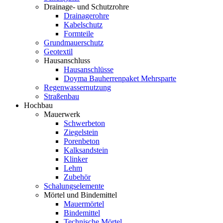
Drainage- und Schutzrohre
Drainagerohre
Kabelschutz
Formteile
Grundmauerschutz
Geotextil
Hausanschluss
Hausanschlüsse
Doyma Bauherrenpaket Mehrsparte
Regenwassernutzung
Straßenbau
Hochbau
Mauerwerk
Schwerbeton
Ziegelstein
Porenbeton
Kalksandstein
Klinker
Lehm
Zubehör
Schalungselemente
Mörtel und Bindemittel
Mauermörtel
Bindemittel
Technische Mörtel