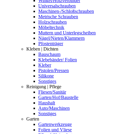
Winkel/Holzverbinder
Universalschrauben
Maschinen-/Schloßschrauben
Metrische Schrauben
Holzschrauben
Möbeltechnik
Muttern und Unterlegscheiben
Nägel/Nieten/Klammern
Pfostenträger
Kleben | Dichten
Bauschaum
Klebebänder/ Folien
Kleber
Pistolen/Pressen
Silikone
Sonstiges
Reinigung | Pflege
Fliesen/Sanitär
Garten/Hof/Baustelle
Haushalt
Auto/Maschinen
Sonstiges
Garten
Gartenwerkzeuge
Folien und Vliese