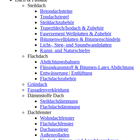
Steildach
Betondachsteine
Tondachziegel
Steildachzubehör
Trapezblech/Isodach & Zubehör
Faserzement Wellplatten & Zubehör
Bitumenwellplatten & Bitumenschindeln
Licht-, Steg- und Spundwandplatten
Kunst- und Naturschiefer
Flachdach
Abdichtungsbahnen
Flüssigkunststoff & Bitumen-Latex Abdichtung
Entwässerung | Entlüftung
Flachdachzubehör
Gründach
Fassadenverkleidung
Dämmstoffe Dach
Steildachdämmung
Flachdachdämmung
Dachfenster
Wohndachfenster
Flachdachfenster
Dachausstiege
Außenrolladen