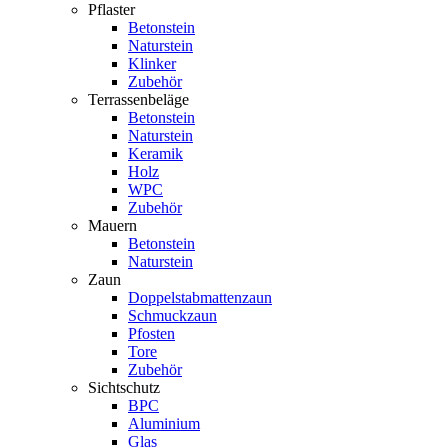
Pflaster
Betonstein
Naturstein
Klinker
Zubehör
Terrassenbeläge
Betonstein
Naturstein
Keramik
Holz
WPC
Zubehör
Mauern
Betonstein
Naturstein
Zaun
Doppelstabmattenzaun
Schmuckzaun
Pfosten
Tore
Zubehör
Sichtschutz
BPC
Aluminium
Glas