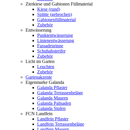
Zierkiese und Gabionen Füllmaterial
Kiese (rund)
Splitte (gebrochen)
Gabionenfüllmaterial
Zubehör
Entwässerung
Punktentwässerung
Linienentwässerung
Fassadenrinne
Schuhabstreifer
Zubehör
Licht im Garten
Leuchten
Zubehör
Gartenakzente
Eigenmarke Galanda
Galanda Pflaster
Galanda Terrassenbeläge
Galanda Mauern
Galanda Palisaden
Galanda Stufen
FCN Landfein
Landfein Pflaster
Landfein Terrassenbeläge
Landfein Mauern