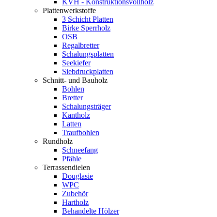
KVH - Konstruktionsvollholz
Plattenwerkstoffe
3 Schicht Platten
Birke Sperrholz
OSB
Regalbretter
Schalungsplatten
Seekiefer
Siebdruckplatten
Schnitt- und Bauholz
Bohlen
Bretter
Schalungsträger
Kantholz
Latten
Traufbohlen
Rundholz
Schneefang
Pfähle
Terrassendielen
Douglasie
WPC
Zubehör
Hartholz
Behandelte Hölzer