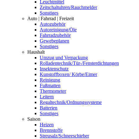
Leuchtmittel
Zeitschaltuhren/Rauchmelder
Sonstiges
Auto | Fahrrad | Freizeit
Autozubehör
Autoreinigung/Öle
Fahrradzubehör
Gewebeplanen
Sonstiges
Haushalt
Umzug und Verpackung
Rolladentechnik/Tür-/Fensterdichtungen
Insektenschutz
Kunstoffboxen/ Körbe/Eimer
Reinigung
Fußmatten
Thermometer
Leitern
Regaltechnik/Ordnungssysteme
Batterien
Sonstiges
Saison
Heizen
Brennstoffe
Streusalz/Schneeschieber