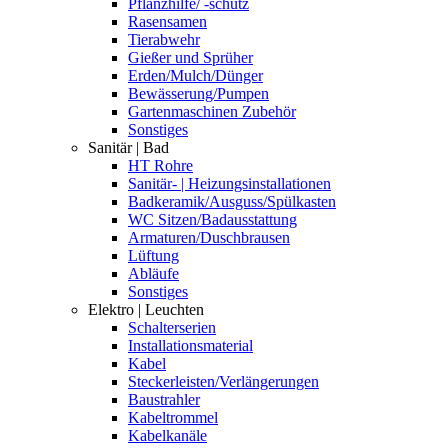
Pflanzhilfe/ -schutz
Rasensamen
Tierabwehr
Gießer und Sprüher
Erden/Mulch/Dünger
Bewässerung/Pumpen
Gartenmaschinen Zubehör
Sonstiges
Sanitär | Bad
HT Rohre
Sanitär- | Heizungsinstallationen
Badkeramik/Ausguss/Spülkasten
WC Sitzen/Badausstattung
Armaturen/Duschbrausen
Lüftung
Abläufe
Sonstiges
Elektro | Leuchten
Schalterserien
Installationsmaterial
Kabel
Steckerleisten/Verlängerungen
Baustrahler
Kabeltrommel
Kabelkanäle