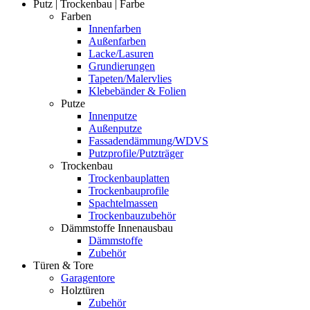
Putz | Trockenbau | Farbe
Farben
Innenfarben
Außenfarben
Lacke/Lasuren
Grundierungen
Tapeten/Malervlies
Klebebänder & Folien
Putze
Innenputze
Außenputze
Fassadendämmung/WDVS
Putzprofile/Putzträger
Trockenbau
Trockenbauplatten
Trockenbauprofile
Spachtelmassen
Trockenbauzubehör
Dämmstoffe Innenausbau
Dämmstoffe
Zubehör
Türen & Tore
Garagentore
Holztüren
Zubehör