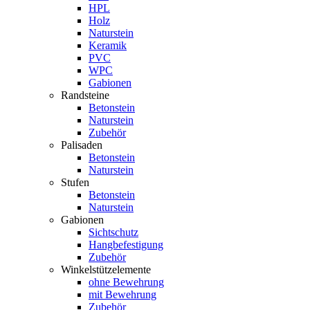
HPL
Holz
Naturstein
Keramik
PVC
WPC
Gabionen
Randsteine
Betonstein
Naturstein
Zubehör
Palisaden
Betonstein
Naturstein
Stufen
Betonstein
Naturstein
Gabionen
Sichtschutz
Hangbefestigung
Zubehör
Winkelstützelemente
ohne Bewehrung
mit Bewehrung
Zubehör