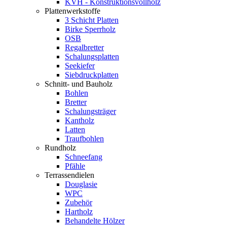
KVH - Konstruktionsvollholz
Plattenwerkstoffe
3 Schicht Platten
Birke Sperrholz
OSB
Regalbretter
Schalungsplatten
Seekiefer
Siebdruckplatten
Schnitt- und Bauholz
Bohlen
Bretter
Schalungsträger
Kantholz
Latten
Traufbohlen
Rundholz
Schneefang
Pfähle
Terrassendielen
Douglasie
WPC
Zubehör
Hartholz
Behandelte Hölzer