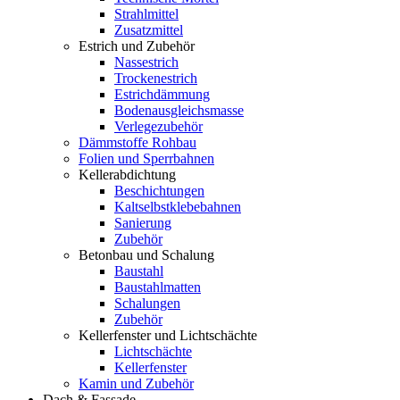
Strahlmittel
Zusatzmittel
Estrich und Zubehör
Nassestrich
Trockenestrich
Estrichdämmung
Bodenausgleichsmasse
Verlegezubehör
Dämmstoffe Rohbau
Folien und Sperrbahnen
Kellerabdichtung
Beschichtungen
Kaltselbstklebebahnen
Sanierung
Zubehör
Betonbau und Schalung
Baustahl
Baustahlmatten
Schalungen
Zubehör
Kellerfenster und Lichtschächte
Lichtschächte
Kellerfenster
Kamin und Zubehör
Dach & Fassade