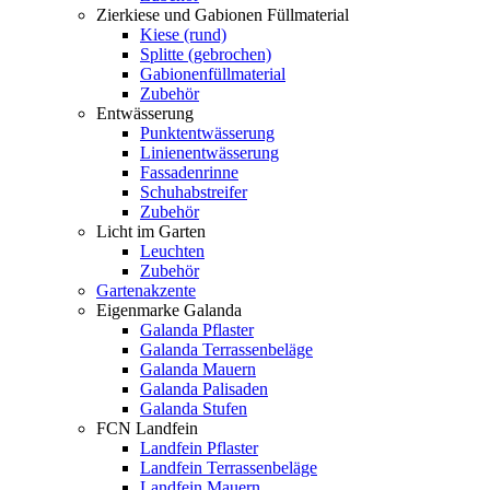
Zierkiese und Gabionen Füllmaterial
Kiese (rund)
Splitte (gebrochen)
Gabionenfüllmaterial
Zubehör
Entwässerung
Punktentwässerung
Linienentwässerung
Fassadenrinne
Schuhabstreifer
Zubehör
Licht im Garten
Leuchten
Zubehör
Gartenakzente
Eigenmarke Galanda
Galanda Pflaster
Galanda Terrassenbeläge
Galanda Mauern
Galanda Palisaden
Galanda Stufen
FCN Landfein
Landfein Pflaster
Landfein Terrassenbeläge
Landfein Mauern