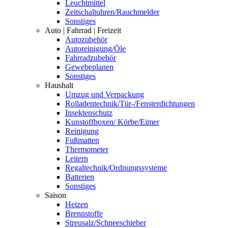
Leuchtmittel
Zeitschaltuhren/Rauchmelder
Sonstiges
Auto | Fahrrad | Freizeit
Autozubehör
Autoreinigung/Öle
Fahrradzubehör
Gewebeplanen
Sonstiges
Haushalt
Umzug und Verpackung
Rolladentechnik/Tür-/Fensterdichtungen
Insektenschutz
Kunstoffboxen/ Körbe/Eimer
Reinigung
Fußmatten
Thermometer
Leitern
Regaltechnik/Ordnungssysteme
Batterien
Sonstiges
Saison
Heizen
Brennstoffe
Streusalz/Schneeschieber