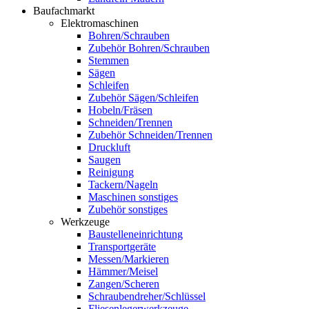
Baufachmarkt
Elektromaschinen
Bohren/Schrauben
Zubehör Bohren/Schrauben
Stemmen
Sägen
Schleifen
Zubehör Sägen/Schleifen
Hobeln/Fräsen
Schneiden/Trennen
Zubehör Schneiden/Trennen
Druckluft
Saugen
Reinigung
Tackern/Nageln
Maschinen sonstiges
Zubehör sonstiges
Werkzeuge
Baustelleneinrichtung
Transportgeräte
Messen/Markieren
Hämmer/Meisel
Zangen/Scheren
Schraubendreher/Schlüssel
Fliesenlegerwerkzeuge