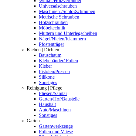
Winkel/Holzverbinder
Universalschrauben
Maschinen-/Schloßschrauben
Metrische Schrauben
Holzschrauben
Möbeltechnik
Muttern und Unterlegscheiben
Nägel/Nieten/Klammern
Pfostenträger
Kleben | Dichten
Bauschaum
Klebebänder/ Folien
Kleber
Pistolen/Pressen
Silikone
Sonstiges
Reinigung | Pflege
Fliesen/Sanitär
Garten/Hof/Baustelle
Haushalt
Auto/Maschinen
Sonstiges
Garten
Gartenwerkzeuge
Folien und Vliese