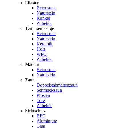
Pflaster
Betonstein
Naturstein
Klinker
Zubehör
Terrassenbeläge
Betonstein
Naturstein
Keramik
Holz
WPC
Zubehör
Mauern
Betonstein
Naturstein
Zaun
Doppelstabmattenzaun
Schmuckzaun
Pfosten
Tore
Zubehör
Sichtschutz
BPC
Aluminium
Glas