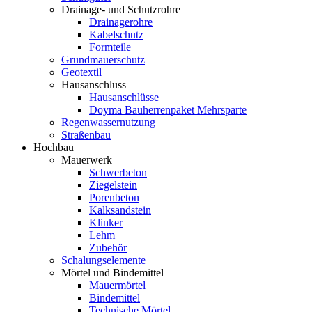
Drainage- und Schutzrohre
Drainagerohre
Kabelschutz
Formteile
Grundmauerschutz
Geotextil
Hausanschluss
Hausanschlüsse
Doyma Bauherrenpaket Mehrsparte
Regenwassernutzung
Straßenbau
Hochbau
Mauerwerk
Schwerbeton
Ziegelstein
Porenbeton
Kalksandstein
Klinker
Lehm
Zubehör
Schalungselemente
Mörtel und Bindemittel
Mauermörtel
Bindemittel
Technische Mörtel