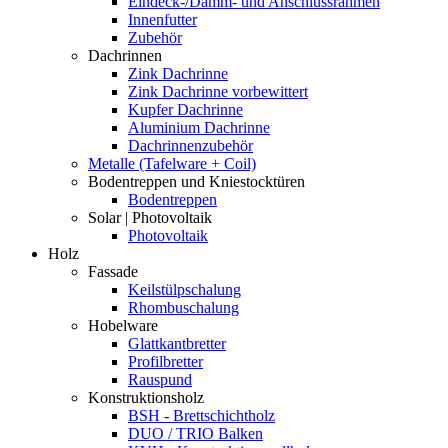
Eindeck-/Dämm- und Anschlussrahmen
Innenfutter
Zubehör
Dachrinnen
Zink Dachrinne
Zink Dachrinne vorbewittert
Kupfer Dachrinne
Aluminium Dachrinne
Dachrinnenzubehör
Metalle (Tafelware + Coil)
Bodentreppen und Kniestocktüren
Bodentreppen
Solar | Photovoltaik
Photovoltaik
Holz
Fassade
Keilstülpschalung
Rhombuschalung
Hobelware
Glattkantbretter
Profilbretter
Rauspund
Konstruktionsholz
BSH - Brettschichtholz
DUO / TRIO Balken