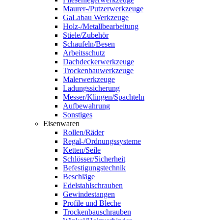
Maurer-/Putzerwerkzeuge
GaLabau Werkzeuge
Holz-/Metallbearbeitung
Stiele/Zubehör
Schaufeln/Besen
Arbeitsschutz
Dachdeckerwerkzeuge
Trockenbauwerkzeuge
Malerwerkzeuge
Ladungssicherung
Messer/Klingen/Spachteln
Aufbewahrung
Sonstiges
Eisenwaren
Rollen/Räder
Regal-/Ordnungssysteme
Ketten/Seile
Schlösser/Sicherheit
Befestigungstechnik
Beschläge
Edelstahlschrauben
Gewindestangen
Profile und Bleche
Trockenbauschrauben