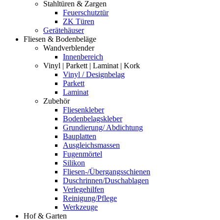
Stahltüren & Zargen
Feuerschutztür
ZK Türen
Gerätehäuser
Fliesen & Bodenbeläge
Wandverblender
Innenbereich
Vinyl | Parkett | Laminat | Kork
Vinyl / Designbelag
Parkett
Laminat
Zubehör
Fliesenkleber
Bodenbelagskleber
Grundierung/ Abdichtung
Bauplatten
Ausgleichsmassen
Fugenmörtel
Silikon
Fliesen-/Übergangsschienen
Duschrinnen/Duschablagen
Verlegehilfen
Reinigung/Pflege
Werkzeuge
Hof & Garten