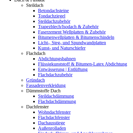
Steildach
Betondachsteine
Tondachziegel
Steildachzubehör
Trapezblech/Isodach & Zubehör
Faserzement Wellplatten & Zubehör
Bitumenwellplatten & Bitumenschindeln
Licht-, Steg- und Spundwandplatten
Kunst- und Naturschiefer
Flachdach
Abdichtungsbahnen
Flüssigkunststoff & Bitumen-Latex Abdichtung
Entwässerung | Entlüftung
Flachdachzubehör
Gründach
Fassadenverkleidung
Dämmstoffe Dach
Steildachdämmung
Flachdachdämmung
Dachfenster
Wohndachfenster
Flachdachfenster
Dachausstiege
Außenrolladen