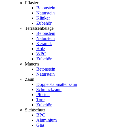
Pflaster
Betonstein
Naturstein
Klinker
Zubehör
Terrassenbeläge
Betonstein
Naturstein
Keramik
Holz
WPC
Zubehör
Mauern
Betonstein
Naturstein
Zaun
Doppelstabmattenzaun
Schmuckzaun
Pfosten
Tore
Zubehör
Sichtschutz
BPC
Aluminium
Glas