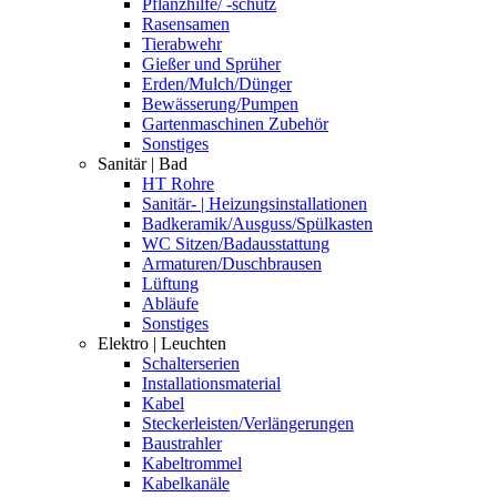
Pflanzhilfe/ -schutz
Rasensamen
Tierabwehr
Gießer und Sprüher
Erden/Mulch/Dünger
Bewässerung/Pumpen
Gartenmaschinen Zubehör
Sonstiges
Sanitär | Bad
HT Rohre
Sanitär- | Heizungsinstallationen
Badkeramik/Ausguss/Spülkasten
WC Sitzen/Badausstattung
Armaturen/Duschbrausen
Lüftung
Abläufe
Sonstiges
Elektro | Leuchten
Schalterserien
Installationsmaterial
Kabel
Steckerleisten/Verlängerungen
Baustrahler
Kabeltrommel
Kabelkanäle