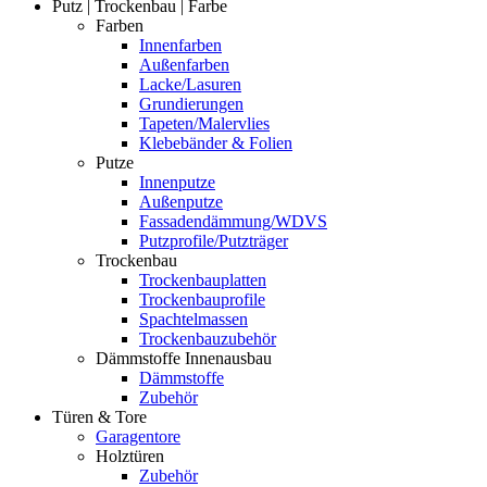
Putz | Trockenbau | Farbe
Farben
Innenfarben
Außenfarben
Lacke/Lasuren
Grundierungen
Tapeten/Malervlies
Klebebänder & Folien
Putze
Innenputze
Außenputze
Fassadendämmung/WDVS
Putzprofile/Putzträger
Trockenbau
Trockenbauplatten
Trockenbauprofile
Spachtelmassen
Trockenbauzubehör
Dämmstoffe Innenausbau
Dämmstoffe
Zubehör
Türen & Tore
Garagentore
Holztüren
Zubehör