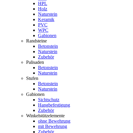
HPL
Holz
Naturstein
Keramik
PVC
WPC
Gabionen
Randsteine
Betonstein
Naturstein
Zubehör
Palisaden
Betonstein
Naturstein
Stufen
Betonstein
Naturstein
Gabionen
Sichtschutz
Hangbefestigung
Zubehör
Winkelstützelemente
ohne Bewehrung
mit Bewehrung
Zubehör