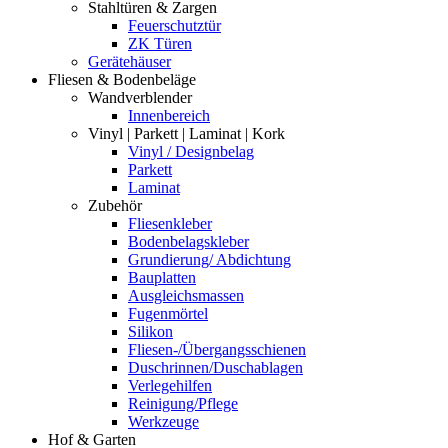
Stahltüren & Zargen
Feuerschutztür
ZK Türen
Gerätehäuser
Fliesen & Bodenbeläge
Wandverblender
Innenbereich
Vinyl | Parkett | Laminat | Kork
Vinyl / Designbelag
Parkett
Laminat
Zubehör
Fliesenkleber
Bodenbelagskleber
Grundierung/ Abdichtung
Bauplatten
Ausgleichsmassen
Fugenmörtel
Silikon
Fliesen-/Übergangsschienen
Duschrinnen/Duschablagen
Verlegehilfen
Reinigung/Pflege
Werkzeuge
Hof & Garten