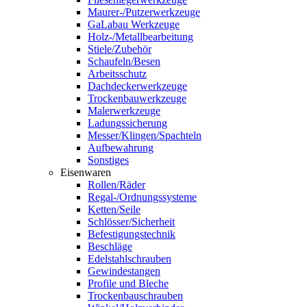
Maurer-/Putzerwerkzeuge
GaLabau Werkzeuge
Holz-/Metallbearbeitung
Stiele/Zubehör
Schaufeln/Besen
Arbeitsschutz
Dachdeckerwerkzeuge
Trockenbauwerkzeuge
Malerwerkzeuge
Ladungssicherung
Messer/Klingen/Spachteln
Aufbewahrung
Sonstiges
Eisenwaren
Rollen/Räder
Regal-/Ordnungssysteme
Ketten/Seile
Schlösser/Sicherheit
Befestigungstechnik
Beschläge
Edelstahlschrauben
Gewindestangen
Profile und Bleche
Trockenbauschrauben