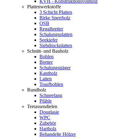
KVH - Konstruktionsvollholz
Plattenwerkstoffe
3 Schicht Platten
Birke Sperrholz
OSB
Regalbretter
Schalungsplatten
Seekiefer
Siebdruckplatten
Schnitt- und Bauholz
Bohlen
Bretter
Schalungsträger
Kantholz
Latten
Traufbohlen
Rundholz
Schneefang
Pfähle
Terrassendielen
Douglasie
WPC
Zubehör
Hartholz
Behandelte Hölzer