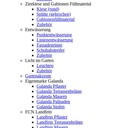
Zierkiese und Gabionen Füllmaterial
Kiese (rund)
Splitte (gebrochen)
Gabionenfüllmaterial
Zubehör
Entwässerung
Punktentwässerung
Linienentwässerung
Fassadenrinne
Schuhabstreifer
Zubehör
Licht im Garten
Leuchten
Zubehör
Gartenakzente
Eigenmarke Galanda
Galanda Pflaster
Galanda Terrassenbeläge
Galanda Mauern
Galanda Palisaden
Galanda Stufen
FCN Landfein
Landfein Pflaster
Landfein Terrassenbeläge
Landfein Mauern