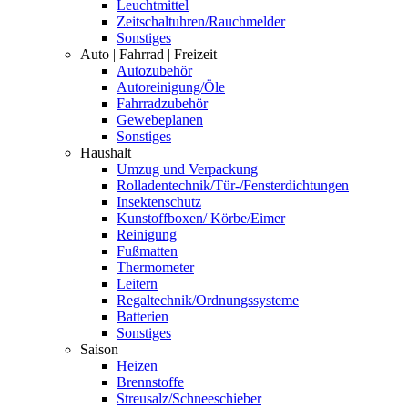
Leuchtmittel
Zeitschaltuhren/Rauchmelder
Sonstiges
Auto | Fahrrad | Freizeit
Autozubehör
Autoreinigung/Öle
Fahrradzubehör
Gewebeplanen
Sonstiges
Haushalt
Umzug und Verpackung
Rolladentechnik/Tür-/Fensterdichtungen
Insektenschutz
Kunstoffboxen/ Körbe/Eimer
Reinigung
Fußmatten
Thermometer
Leitern
Regaltechnik/Ordnungssysteme
Batterien
Sonstiges
Saison
Heizen
Brennstoffe
Streusalz/Schneeschieber