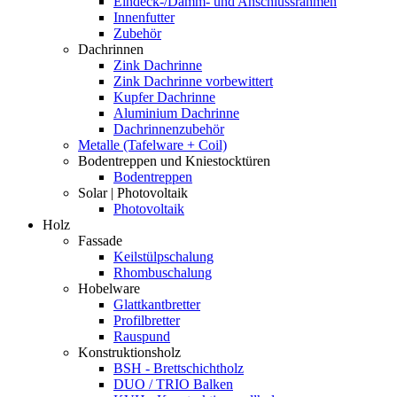
Eindeck-/Dämm- und Anschlussrahmen
Innenfutter
Zubehör
Dachrinnen
Zink Dachrinne
Zink Dachrinne vorbewittert
Kupfer Dachrinne
Aluminium Dachrinne
Dachrinnenzubehör
Metalle (Tafelware + Coil)
Bodentreppen und Kniestocktüren
Bodentreppen
Solar | Photovoltaik
Photovoltaik
Holz
Fassade
Keilstülpschalung
Rhombuschalung
Hobelware
Glattkantbretter
Profilbretter
Rauspund
Konstruktionsholz
BSH - Brettschichtholz
DUO / TRIO Balken