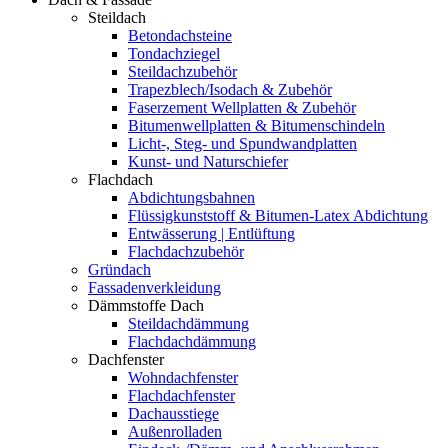
Steildach
Betondachsteine
Tondachziegel
Steildachzubehör
Trapezblech/Isodach & Zubehör
Faserzement Wellplatten & Zubehör
Bitumenwellplatten & Bitumenschindeln
Licht-, Steg- und Spundwandplatten
Kunst- und Naturschiefer
Flachdach
Abdichtungsbahnen
Flüssigkunststoff & Bitumen-Latex Abdichtung
Entwässerung | Entlüftung
Flachdachzubehör
Gründach
Fassadenverkleidung
Dämmstoffe Dach
Steildachdämmung
Flachdachdämmung
Dachfenster
Wohndachfenster
Flachdachfenster
Dachausstiege
Außenrolladen