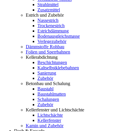
Strahlmittel
Zusatzmittel
Estrich und Zubehör
Nassestrich
Trockenestrich
Estrichdämmung
Bodenausgleichsmasse
Verlegezubehör
Dämmstoffe Rohbau
Folien und Sperrbahnen
Kellerabdichtung
Beschichtungen
Kaltselbstklebebahnen
Sanierung
Zubehör
Betonbau und Schalung
Baustahl
Baustahlmatten
Schalungen
Zubehör
Kellerfenster und Lichtschächte
Lichtschächte
Kellerfenster
Kamin und Zubehör
Dach & Fassade