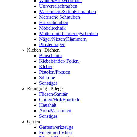
Winkel/Holzverbinder
Universalschrauben
Maschinen-/Schloßschrauben
Metrische Schrauben
Holzschrauben
Möbeltechnik
Muttern und Unterlegscheiben
Nägel/Nieten/Klammern
Pfostenträger
Kleben | Dichten
Bauschaum
Klebebänder/ Folien
Kleber
Pistolen/Pressen
Silikone
Sonstiges
Reinigung | Pflege
Fliesen/Sanitär
Garten/Hof/Baustelle
Haushalt
Auto/Maschinen
Sonstiges
Garten
Gartenwerkzeuge
Folien und Vliese