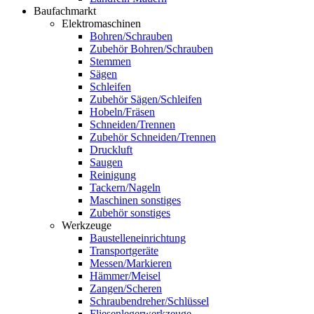
Baufachmarkt
Elektromaschinen
Bohren/Schrauben
Zubehör Bohren/Schrauben
Stemmen
Sägen
Schleifen
Zubehör Sägen/Schleifen
Hobeln/Fräsen
Schneiden/Trennen
Zubehör Schneiden/Trennen
Druckluft
Saugen
Reinigung
Tackern/Nageln
Maschinen sonstiges
Zubehör sonstiges
Werkzeuge
Baustelleneinrichtung
Transportgeräte
Messen/Markieren
Hämmer/Meisel
Zangen/Scheren
Schraubendreher/Schlüssel
Fliesenlegerwerkzeuge