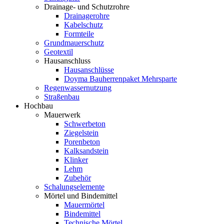
Drainage- und Schutzrohre
Drainagerohre
Kabelschutz
Formteile
Grundmauerschutz
Geotextil
Hausanschluss
Hausanschlüsse
Doyma Bauherrenpaket Mehrsparte
Regenwassernutzung
Straßenbau
Hochbau
Mauerwerk
Schwerbeton
Ziegelstein
Porenbeton
Kalksandstein
Klinker
Lehm
Zubehör
Schalungselemente
Mörtel und Bindemittel
Mauermörtel
Bindemittel
Technische Mörtel