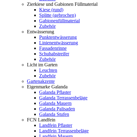
Zierkiese und Gabionen Füllmaterial
Kiese (rund)
Splitte (gebrochen)
Gabionenfüllmaterial
Zubehör
Entwässerung
Punktentwässerung
Linienentwässerung
Fassadenrinne
Schuhabstreifer
Zubehör
Licht im Garten
Leuchten
Zubehör
Gartenakzente
Eigenmarke Galanda
Galanda Pflaster
Galanda Terrassenbeläge
Galanda Mauern
Galanda Palisaden
Galanda Stufen
FCN Landfein
Landfein Pflaster
Landfein Terrassenbeläge
Landfein Mauern