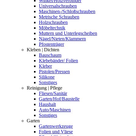
Winkel/Holzverbinder
Universalschrauben
Maschinen-/Schloßschrauben
Metrische Schrauben
Holzschrauben
Möbeltechnik
Muttern und Unterlegscheiben
Nägel/Nieten/Klammern
Pfostenträger
Kleben | Dichten
Bauschaum
Klebebänder/ Folien
Kleber
Pistolen/Pressen
Silikone
Sonstiges
Reinigung | Pflege
Fliesen/Sanitär
Garten/Hof/Baustelle
Haushalt
Auto/Maschinen
Sonstiges
Garten
Gartenwerkzeuge
Folien und Vliese