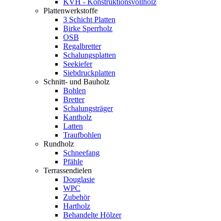
KVH - Konstruktionsvollholz
Plattenwerkstoffe
3 Schicht Platten
Birke Sperrholz
OSB
Regalbretter
Schalungsplatten
Seekiefer
Siebdruckplatten
Schnitt- und Bauholz
Bohlen
Bretter
Schalungsträger
Kantholz
Latten
Traufbohlen
Rundholz
Schneefang
Pfähle
Terrassendielen
Douglasie
WPC
Zubehör
Hartholz
Behandelte Hölzer