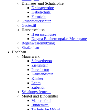
Drainage- und Schutzrohre
Drainagerohre
Kabelschutz
Formteile
Grundmauerschutz
Geotextil
Hausanschluss
Hausanschlüsse
Doyma Bauherrenpaket Mehrsparte
Regenwassernutzung
Straßenbau
Hochbau
Mauerwerk
Schwerbeton
Ziegelstein
Porenbeton
Kalksandstein
Klinker
Lehm
Zubehör
Schalungselemente
Mörtel und Bindemittel
Mauermörtel
Bindemittel
Technische Mörtel