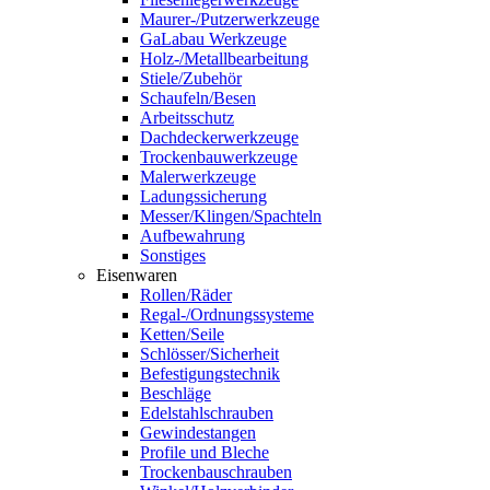
Maurer-/Putzerwerkzeuge
GaLabau Werkzeuge
Holz-/Metallbearbeitung
Stiele/Zubehör
Schaufeln/Besen
Arbeitsschutz
Dachdeckerwerkzeuge
Trockenbauwerkzeuge
Malerwerkzeuge
Ladungssicherung
Messer/Klingen/Spachteln
Aufbewahrung
Sonstiges
Eisenwaren
Rollen/Räder
Regal-/Ordnungssysteme
Ketten/Seile
Schlösser/Sicherheit
Befestigungstechnik
Beschläge
Edelstahlschrauben
Gewindestangen
Profile und Bleche
Trockenbauschrauben