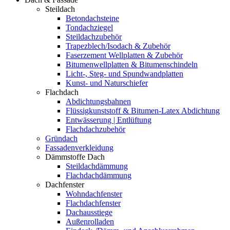
Steildach
Betondachsteine
Tondachziegel
Steildachzubehör
Trapezblech/Isodach & Zubehör
Faserzement Wellplatten & Zubehör
Bitumenwellplatten & Bitumenschindeln
Licht-, Steg- und Spundwandplatten
Kunst- und Naturschiefer
Flachdach
Abdichtungsbahnen
Flüssigkunststoff & Bitumen-Latex Abdichtung
Entwässerung | Entlüftung
Flachdachzubehör
Gründach
Fassadenverkleidung
Dämmstoffe Dach
Steildachdämmung
Flachdachdämmung
Dachfenster
Wohndachfenster
Flachdachfenster
Dachausstiege
Außenrolladen