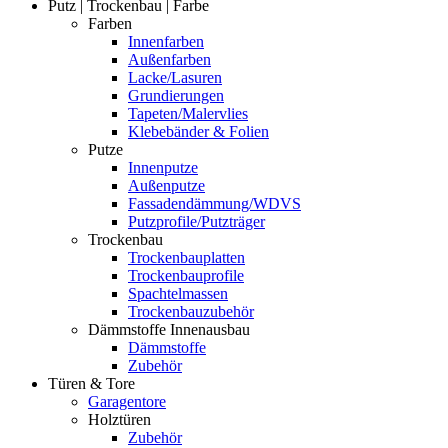
Putz | Trockenbau | Farbe
Farben
Innenfarben
Außenfarben
Lacke/Lasuren
Grundierungen
Tapeten/Malervlies
Klebebänder & Folien
Putze
Innenputze
Außenputze
Fassadendämmung/WDVS
Putzprofile/Putzträger
Trockenbau
Trockenbauplatten
Trockenbauprofile
Spachtelmassen
Trockenbauzubehör
Dämmstoffe Innenausbau
Dämmstoffe
Zubehör
Türen & Tore
Garagentore
Holztüren
Zubehör