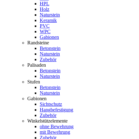
HPL
Holz
Naturstein
Keramik
PVC
WPC
Gabionen
Randsteine
Betonstein
Naturstein
Zubehör
Palisaden
Betonstein
Naturstein
Stufen
Betonstein
Naturstein
Gabionen
Sichtschutz
Hangbefestigung
Zubehör
Winkelstützelemente
ohne Bewehrung
mit Bewehrung
Zubehör