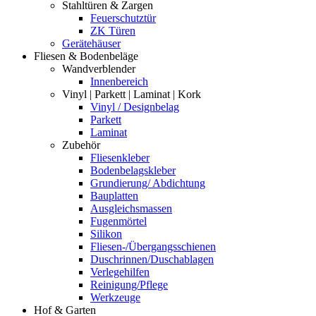
Stahltüren & Zargen
Feuerschutztür
ZK Türen
Gerätehäuser
Fliesen & Bodenbeläge
Wandverblender
Innenbereich
Vinyl | Parkett | Laminat | Kork
Vinyl / Designbelag
Parkett
Laminat
Zubehör
Fliesenkleber
Bodenbelagskleber
Grundierung/ Abdichtung
Bauplatten
Ausgleichsmassen
Fugenmörtel
Silikon
Fliesen-/Übergangsschienen
Duschrinnen/Duschablagen
Verlegehilfen
Reinigung/Pflege
Werkzeuge
Hof & Garten