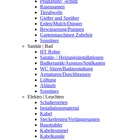
Pflanzhilfe/ -schutz
Rasensamen
Tierabwehr
Gießer und Sprüher
Erden/Mulch/Dünger
Bewässerung/Pumpen
Gartenmaschinen Zubehör
Sonstiges
Sanitär | Bad
HT Rohre
Sanitär- | Heizungsinstallationen
Badkeramik/Ausguss/Spülkasten
WC Sitzen/Badausstattung
Armaturen/Duschbrausen
Lüftung
Abläufe
Sonstiges
Elektro | Leuchten
Schalterserien
Installationsmaterial
Kabel
Steckerleisten/Verlängerungen
Baustrahler
Kabeltrommel
Kabelkanäle