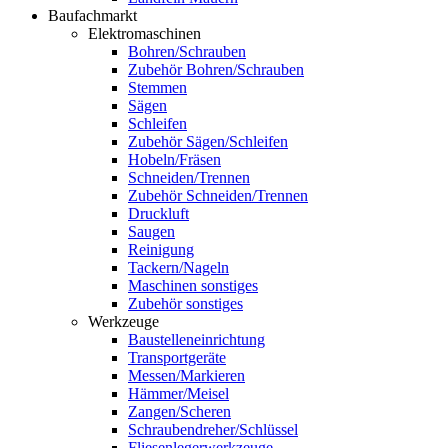
Baufachmarkt
Elektromaschinen
Bohren/Schrauben
Zubehör Bohren/Schrauben
Stemmen
Sägen
Schleifen
Zubehör Sägen/Schleifen
Hobeln/Fräsen
Schneiden/Trennen
Zubehör Schneiden/Trennen
Druckluft
Saugen
Reinigung
Tackern/Nageln
Maschinen sonstiges
Zubehör sonstiges
Werkzeuge
Baustelleneinrichtung
Transportgeräte
Messen/Markieren
Hämmer/Meisel
Zangen/Scheren
Schraubendreher/Schlüssel
Fliesenlegerwerkzeuge