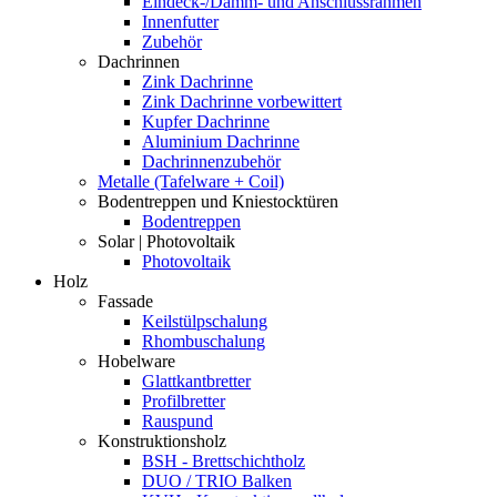
Eindeck-/Dämm- und Anschlussrahmen
Innenfutter
Zubehör
Dachrinnen
Zink Dachrinne
Zink Dachrinne vorbewittert
Kupfer Dachrinne
Aluminium Dachrinne
Dachrinnenzubehör
Metalle (Tafelware + Coil)
Bodentreppen und Kniestocktüren
Bodentreppen
Solar | Photovoltaik
Photovoltaik
Holz
Fassade
Keilstülpschalung
Rhombuschalung
Hobelware
Glattkantbretter
Profilbretter
Rauspund
Konstruktionsholz
BSH - Brettschichtholz
DUO / TRIO Balken