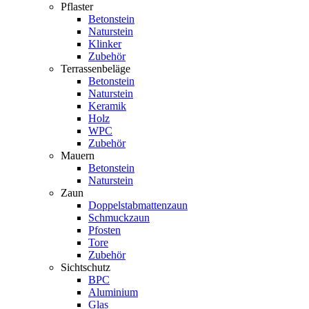
Pflaster
Betonstein
Naturstein
Klinker
Zubehör
Terrassenbeläge
Betonstein
Naturstein
Keramik
Holz
WPC
Zubehör
Mauern
Betonstein
Naturstein
Zaun
Doppelstabmattenzaun
Schmuckzaun
Pfosten
Tore
Zubehör
Sichtschutz
BPC
Aluminium
Glas