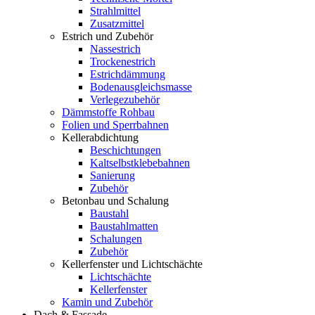
Strahlmittel
Zusatzmittel
Estrich und Zubehör
Nassestrich
Trockenestrich
Estrichdämmung
Bodenausgleichsmasse
Verlegezubehör
Dämmstoffe Rohbau
Folien und Sperrbahnen
Kellerabdichtung
Beschichtungen
Kaltselbstklebebahnen
Sanierung
Zubehör
Betonbau und Schalung
Baustahl
Baustahlmatten
Schalungen
Zubehör
Kellerfenster und Lichtschächte
Lichtschächte
Kellerfenster
Kamin und Zubehör
Dach & Fassade