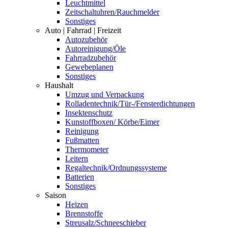
Leuchtmittel
Zeitschaltuhren/Rauchmelder
Sonstiges
Auto | Fahrrad | Freizeit
Autozubehör
Autoreinigung/Öle
Fahrradzubehör
Gewebeplanen
Sonstiges
Haushalt
Umzug und Verpackung
Rolladentechnik/Tür-/Fensterdichtungen
Insektenschutz
Kunstoffboxen/ Körbe/Eimer
Reinigung
Fußmatten
Thermometer
Leitern
Regaltechnik/Ordnungssysteme
Batterien
Sonstiges
Saison
Heizen
Brennstoffe
Streusalz/Schneeschieber