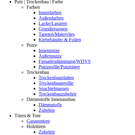
Putz | Trockenbau | Farbe
Farben
Innenfarben
Außenfarben
Lacke/Lasuren
Grundierungen
Tapeten/Malervlies
Klebebänder & Folien
Putze
Innenputze
Außenputze
Fassadendämmung/WDVS
Putzprofile/Putzträger
Trockenbau
Trockenbauplatten
Trockenbauprofile
Spachtelmassen
Trockenbauzubehör
Dämmstoffe Innenausbau
Dämmstoffe
Zubehör
Türen & Tore
Garagentore
Holztüren
Zubehör