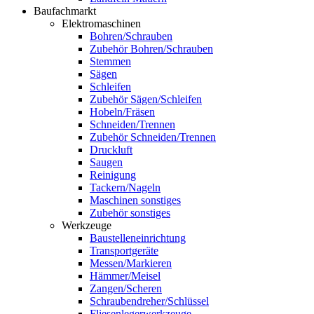
Baufachmarkt
Elektromaschinen
Bohren/Schrauben
Zubehör Bohren/Schrauben
Stemmen
Sägen
Schleifen
Zubehör Sägen/Schleifen
Hobeln/Fräsen
Schneiden/Trennen
Zubehör Schneiden/Trennen
Druckluft
Saugen
Reinigung
Tackern/Nageln
Maschinen sonstiges
Zubehör sonstiges
Werkzeuge
Baustelleneinrichtung
Transportgeräte
Messen/Markieren
Hämmer/Meisel
Zangen/Scheren
Schraubendreher/Schlüssel
Fliesenlegerwerkzeuge