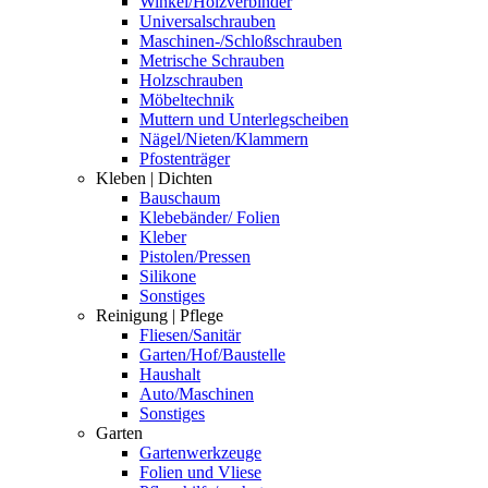
Winkel/Holzverbinder
Universalschrauben
Maschinen-/Schloßschrauben
Metrische Schrauben
Holzschrauben
Möbeltechnik
Muttern und Unterlegscheiben
Nägel/Nieten/Klammern
Pfostenträger
Kleben | Dichten
Bauschaum
Klebebänder/ Folien
Kleber
Pistolen/Pressen
Silikone
Sonstiges
Reinigung | Pflege
Fliesen/Sanitär
Garten/Hof/Baustelle
Haushalt
Auto/Maschinen
Sonstiges
Garten
Gartenwerkzeuge
Folien und Vliese