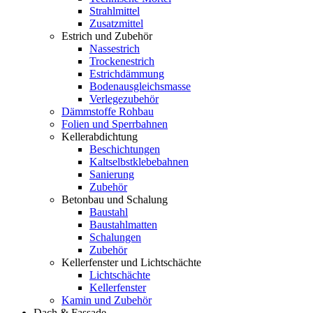
Strahlmittel
Zusatzmittel
Estrich und Zubehör
Nassestrich
Trockenestrich
Estrichdämmung
Bodenausgleichsmasse
Verlegezubehör
Dämmstoffe Rohbau
Folien und Sperrbahnen
Kellerabdichtung
Beschichtungen
Kaltselbstklebebahnen
Sanierung
Zubehör
Betonbau und Schalung
Baustahl
Baustahlmatten
Schalungen
Zubehör
Kellerfenster und Lichtschächte
Lichtschächte
Kellerfenster
Kamin und Zubehör
Dach & Fassade