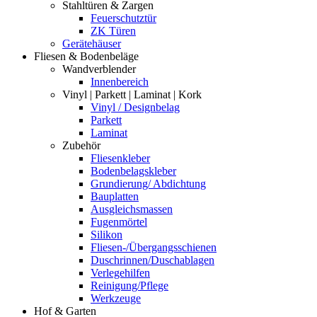
Stahltüren & Zargen
Feuerschutztür
ZK Türen
Gerätehäuser
Fliesen & Bodenbeläge
Wandverblender
Innenbereich
Vinyl | Parkett | Laminat | Kork
Vinyl / Designbelag
Parkett
Laminat
Zubehör
Fliesenkleber
Bodenbelagskleber
Grundierung/ Abdichtung
Bauplatten
Ausgleichsmassen
Fugenmörtel
Silikon
Fliesen-/Übergangsschienen
Duschrinnen/Duschablagen
Verlegehilfen
Reinigung/Pflege
Werkzeuge
Hof & Garten