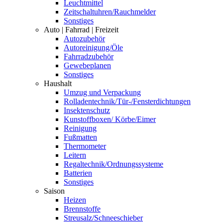
Leuchtmittel
Zeitschaltuhren/Rauchmelder
Sonstiges
Auto | Fahrrad | Freizeit
Autozubehör
Autoreinigung/Öle
Fahrradzubehör
Gewebeplanen
Sonstiges
Haushalt
Umzug und Verpackung
Rolladentechnik/Tür-/Fensterdichtungen
Insektenschutz
Kunstoffboxen/ Körbe/Eimer
Reinigung
Fußmatten
Thermometer
Leitern
Regaltechnik/Ordnungssysteme
Batterien
Sonstiges
Saison
Heizen
Brennstoffe
Streusalz/Schneeschieber