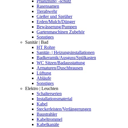
Pflanzhilfe/ -schutz
Rasensamen
Tierabwehr
Gießer und Sprüher
Erden/Mulch/Dünger
Bewässerung/Pumpen
Gartenmaschinen Zubehör
Sonstiges
Sanitär | Bad
HT Rohre
Sanitär- | Heizungsinstallationen
Badkeramik/Ausguss/Spülkasten
WC Sitzen/Badausstattung
Armaturen/Duschbrausen
Lüftung
Abläufe
Sonstiges
Elektro | Leuchten
Schalterserien
Installationsmaterial
Kabel
Steckerleisten/Verlängerungen
Baustrahler
Kabeltrommel
Kabelkanäle