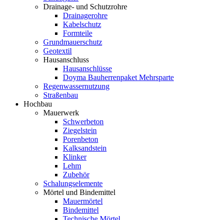
Drainage- und Schutzrohre
Drainagerohre
Kabelschutz
Formteile
Grundmauerschutz
Geotextil
Hausanschluss
Hausanschlüsse
Doyma Bauherrenpaket Mehrsparte
Regenwassernutzung
Straßenbau
Hochbau
Mauerwerk
Schwerbeton
Ziegelstein
Porenbeton
Kalksandstein
Klinker
Lehm
Zubehör
Schalungselemente
Mörtel und Bindemittel
Mauermörtel
Bindemittel
Technische Mörtel