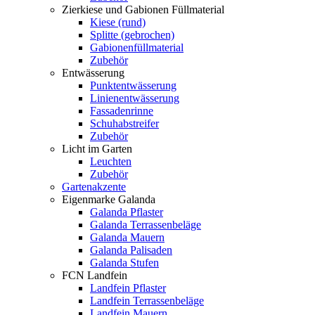
Zierkiese und Gabionen Füllmaterial
Kiese (rund)
Splitte (gebrochen)
Gabionenfüllmaterial
Zubehör
Entwässerung
Punktentwässerung
Linienentwässerung
Fassadenrinne
Schuhabstreifer
Zubehör
Licht im Garten
Leuchten
Zubehör
Gartenakzente
Eigenmarke Galanda
Galanda Pflaster
Galanda Terrassenbeläge
Galanda Mauern
Galanda Palisaden
Galanda Stufen
FCN Landfein
Landfein Pflaster
Landfein Terrassenbeläge
Landfein Mauern