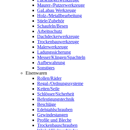
Maurer-/Putzerwerkzeuge
GaLabau Werkzeuge
Holz-/Metallbearbeitung
Stiele/Zubehör
Schaufeln/Besen
Arbeitsschutz
Dachdeckerwerkzeuge
Trockenbauwerkzeuge
Malerwerkzeuge
Ladungssicherung
Messer/Klingen/Spachteln
Aufbewahrung
Sonstiges
Eisenwaren
Rollen/Räder
Regal-/Ordnungssysteme
Ketten/Seile
Schlösser/Sicherheit
Befestigungstechnik
Beschläge
Edelstahlschrauben
Gewindestangen
Profile und Bleche
Trockenbauschrauben