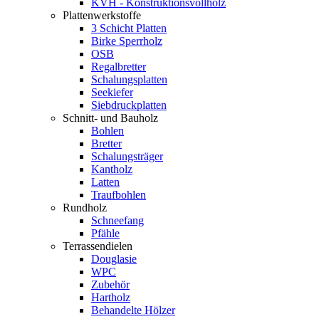
KVH - Konstruktionsvollholz
Plattenwerkstoffe
3 Schicht Platten
Birke Sperrholz
OSB
Regalbretter
Schalungsplatten
Seekiefer
Siebdruckplatten
Schnitt- und Bauholz
Bohlen
Bretter
Schalungsträger
Kantholz
Latten
Traufbohlen
Rundholz
Schneefang
Pfähle
Terrassendielen
Douglasie
WPC
Zubehör
Hartholz
Behandelte Hölzer