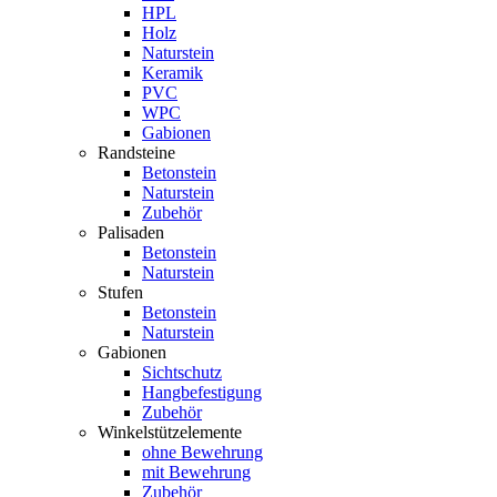
HPL
Holz
Naturstein
Keramik
PVC
WPC
Gabionen
Randsteine
Betonstein
Naturstein
Zubehör
Palisaden
Betonstein
Naturstein
Stufen
Betonstein
Naturstein
Gabionen
Sichtschutz
Hangbefestigung
Zubehör
Winkelstützelemente
ohne Bewehrung
mit Bewehrung
Zubehör