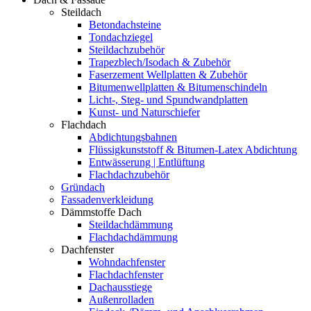
Steildach
Betondachsteine
Tondachziegel
Steildachzubehör
Trapezblech/Isodach & Zubehör
Faserzement Wellplatten & Zubehör
Bitumenwellplatten & Bitumenschindeln
Licht-, Steg- und Spundwandplatten
Kunst- und Naturschiefer
Flachdach
Abdichtungsbahnen
Flüssigkunststoff & Bitumen-Latex Abdichtung
Entwässerung | Entlüftung
Flachdachzubehör
Gründach
Fassadenverkleidung
Dämmstoffe Dach
Steildachdämmung
Flachdachdämmung
Dachfenster
Wohndachfenster
Flachdachfenster
Dachausstiege
Außenrolladen