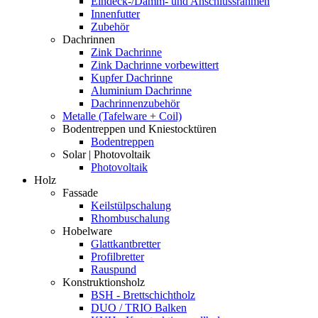
Eindeck-/Dämm- und Anschlussrahmen
Innenfutter
Zubehör
Dachrinnen
Zink Dachrinne
Zink Dachrinne vorbewittert
Kupfer Dachrinne
Aluminium Dachrinne
Dachrinnenzubehör
Metalle (Tafelware + Coil)
Bodentreppen und Kniestocktüren
Bodentreppen
Solar | Photovoltaik
Photovoltaik
Holz
Fassade
Keilstülpschalung
Rhombuschalung
Hobelware
Glattkantbretter
Profilbretter
Rauspund
Konstruktionsholz
BSH - Brettschichtholz
DUO / TRIO Balken