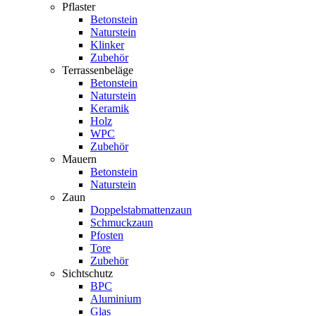
Pflaster
Betonstein
Naturstein
Klinker
Zubehör
Terrassenbeläge
Betonstein
Naturstein
Keramik
Holz
WPC
Zubehör
Mauern
Betonstein
Naturstein
Zaun
Doppelstabmattenzaun
Schmuckzaun
Pfosten
Tore
Zubehör
Sichtschutz
BPC
Aluminium
Glas