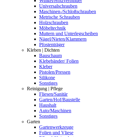
Winkel/Holzverbinder
Universalschrauben
Maschinen-/Schloßschrauben
Metrische Schrauben
Holzschrauben
Möbeltechnik
Muttern und Unterlegscheiben
Nägel/Nieten/Klammern
Pfostenträger
Kleben | Dichten
Bauschaum
Klebebänder/ Folien
Kleber
Pistolen/Pressen
Silikone
Sonstiges
Reinigung | Pflege
Fliesen/Sanitär
Garten/Hof/Baustelle
Haushalt
Auto/Maschinen
Sonstiges
Garten
Gartenwerkzeuge
Folien und Vliese