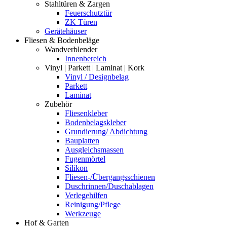
Stahltüren & Zargen
Feuerschutztür
ZK Türen
Gerätehäuser
Fliesen & Bodenbeläge
Wandverblender
Innenbereich
Vinyl | Parkett | Laminat | Kork
Vinyl / Designbelag
Parkett
Laminat
Zubehör
Fliesenkleber
Bodenbelagskleber
Grundierung/ Abdichtung
Bauplatten
Ausgleichsmassen
Fugenmörtel
Silikon
Fliesen-/Übergangsschienen
Duschrinnen/Duschablagen
Verlegehilfen
Reinigung/Pflege
Werkzeuge
Hof & Garten