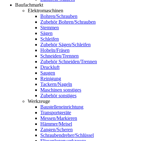
Baufachmarkt
Elektromaschinen
Bohren/Schrauben
Zubehör Bohren/Schrauben
Stemmen
Sägen
Schleifen
Zubehör Sägen/Schleifen
Hobeln/Fräsen
Schneiden/Trennen
Zubehör Schneiden/Trennen
Druckluft
Saugen
Reinigung
Tackern/Nageln
Maschinen sonstiges
Zubehör sonstiges
Werkzeuge
Baustelleneinrichtung
Transportgeräte
Messen/Markieren
Hämmer/Meisel
Zangen/Scheren
Schraubendreher/Schlüssel
Fliesenlegerwerkzeuge