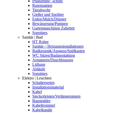
Pflanzhilfe/ -schutz
Rasensamen
Tierabwehr
Gießer und Sprüher
Erden/Mulch/Dünger
Bewässerung/Pumpen
Gartenmaschinen Zubehör
Sonstiges
Sanitär | Bad
HT Rohre
Sanitär- | Heizungsinstallationen
Badkeramik/Ausguss/Spülkasten
WC Sitzen/Badausstattung
Armaturen/Duschbrausen
Lüftung
Abläufe
Sonstiges
Elektro | Leuchten
Schalterserien
Installationsmaterial
Kabel
Steckerleisten/Verlängerungen
Baustrahler
Kabeltrommel
Kabelkanäle