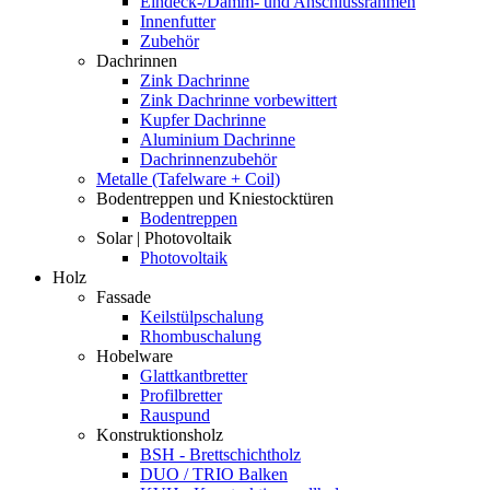
Eindeck-/Dämm- und Anschlussrahmen
Innenfutter
Zubehör
Dachrinnen
Zink Dachrinne
Zink Dachrinne vorbewittert
Kupfer Dachrinne
Aluminium Dachrinne
Dachrinnenzubehör
Metalle (Tafelware + Coil)
Bodentreppen und Kniestocktüren
Bodentreppen
Solar | Photovoltaik
Photovoltaik
Holz
Fassade
Keilstülpschalung
Rhombuschalung
Hobelware
Glattkantbretter
Profilbretter
Rauspund
Konstruktionsholz
BSH - Brettschichtholz
DUO / TRIO Balken