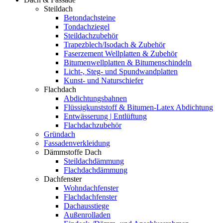
Steildach
Betondachsteine
Tondachziegel
Steildachzubehör
Trapezblech/Isodach & Zubehör
Faserzement Wellplatten & Zubehör
Bitumenwellplatten & Bitumenschindeln
Licht-, Steg- und Spundwandplatten
Kunst- und Naturschiefer
Flachdach
Abdichtungsbahnen
Flüssigkunststoff & Bitumen-Latex Abdichtung
Entwässerung | Entlüftung
Flachdachzubehör
Gründach
Fassadenverkleidung
Dämmstoffe Dach
Steildachdämmung
Flachdachdämmung
Dachfenster
Wohndachfenster
Flachdachfenster
Dachausstiege
Außenrolladen