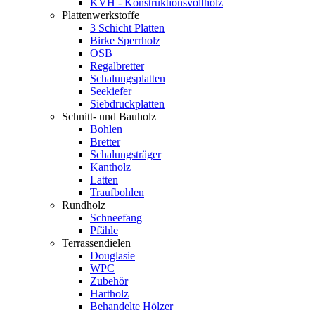
KVH - Konstruktionsvollholz
Plattenwerkstoffe
3 Schicht Platten
Birke Sperrholz
OSB
Regalbretter
Schalungsplatten
Seekiefer
Siebdruckplatten
Schnitt- und Bauholz
Bohlen
Bretter
Schalungsträger
Kantholz
Latten
Traufbohlen
Rundholz
Schneefang
Pfähle
Terrassendielen
Douglasie
WPC
Zubehör
Hartholz
Behandelte Hölzer