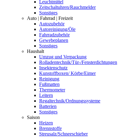
Leuchtmittel
Zeitschaltuhren/Rauchmelder
Sonstiges
Auto | Fahrrad | Freizeit
Autozubehör
Autoreinigung/Öle
Fahrradzubehör
Gewebeplanen
Sonstiges
Haushalt
Umzug und Verpackung
Rolladentechnik/Tür-/Fensterdichtungen
Insektenschutz
Kunstoffboxen/ Körbe/Eimer
Reinigung
Fußmatten
Thermometer
Leitern
Regaltechnik/Ordnungssysteme
Batterien
Sonstiges
Saison
Heizen
Brennstoffe
Streusalz/Schneeschieber