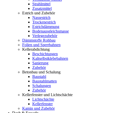
Strahlmittel
Zusatzmittel
Estrich und Zubehör
Nassestrich
Trockenestrich
Estrichdämmung
Bodenausgleichsmasse
Verlegezubehör
Dämmstoffe Rohbau
Folien und Sperrbahnen
Kellerabdichtung
Beschichtungen
Kaltselbstklebebahnen
Sanierung
Zubehör
Betonbau und Schalung
Baustahl
Baustahlmatten
Schalungen
Zubehör
Kellerfenster und Lichtschächte
Lichtschächte
Kellerfenster
Kamin und Zubehör
Dach & Fassade