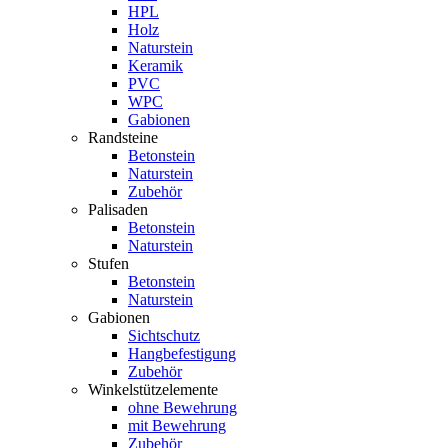
HPL
Holz
Naturstein
Keramik
PVC
WPC
Gabionen
Randsteine
Betonstein
Naturstein
Zubehör
Palisaden
Betonstein
Naturstein
Stufen
Betonstein
Naturstein
Gabionen
Sichtschutz
Hangbefestigung
Zubehör
Winkelstützelemente
ohne Bewehrung
mit Bewehrung
Zubehör