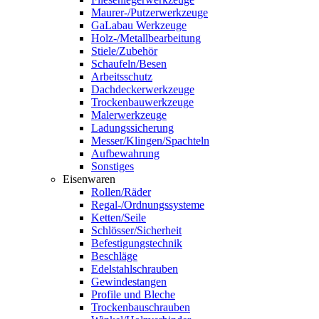
Maurer-/Putzerwerkzeuge
GaLabau Werkzeuge
Holz-/Metallbearbeitung
Stiele/Zubehör
Schaufeln/Besen
Arbeitsschutz
Dachdeckerwerkzeuge
Trockenbauwerkzeuge
Malerwerkzeuge
Ladungssicherung
Messer/Klingen/Spachteln
Aufbewahrung
Sonstiges
Eisenwaren
Rollen/Räder
Regal-/Ordnungssysteme
Ketten/Seile
Schlösser/Sicherheit
Befestigungstechnik
Beschläge
Edelstahlschrauben
Gewindestangen
Profile und Bleche
Trockenbauschrauben