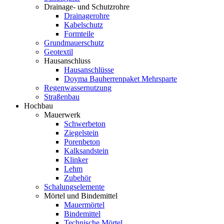
Drainage- und Schutzrohre
Drainagerohre
Kabelschutz
Formteile
Grundmauerschutz
Geotextil
Hausanschluss
Hausanschlüsse
Doyma Bauherrenpaket Mehrsparte
Regenwassernutzung
Straßenbau
Hochbau
Mauerwerk
Schwerbeton
Ziegelstein
Porenbeton
Kalksandstein
Klinker
Lehm
Zubehör
Schalungselemente
Mörtel und Bindemittel
Mauermörtel
Bindemittel
Technische Mörtel