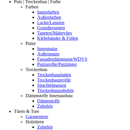
Putz | Trockenbau | Farbe
Farben
Innenfarben
Außenfarben
Lacke/Lasuren
Grundierungen
Tapeten/Malervlies
Klebebänder & Folien
Putze
Innenputze
Außenputze
Fassadendämmung/WDVS
Putzprofile/Putzträger
Trockenbau
Trockenbauplatten
Trockenbauprofile
Spachtelmassen
Trockenbauzubehör
Dämmstoffe Innenausbau
Dämmstoffe
Zubehör
Türen & Tore
Garagentore
Holztüren
Zubehör