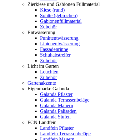
Zierkiese und Gabionen Füllmaterial
Kiese (rund)
Splitte (gebrochen)
Gabionenfüllmaterial
Zubehör
Entwässerung
Punktentwässerung
Linienentwässerung
Fassadenrinne
Schuhabstreifer
Zubehör
Licht im Garten
Leuchten
Zubehör
Gartenakzente
Eigenmarke Galanda
Galanda Pflaster
Galanda Terrassenbeläge
Galanda Mauern
Galanda Palisaden
Galanda Stufen
FCN Landfein
Landfein Pflaster
Landfein Terrassenbeläge
Landfein Mauern