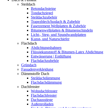
Steildach
Betondachsteine
Tondachziegel
Steildachzubehör
Trapezblech/Isodach & Zubehör
Faserzement Wellplatten & Zubehör
Bitumenwellplatten & Bitumenschindeln
Licht-, Steg- und Spundwandplatten
Kunst- und Naturschiefer
Flachdach
Abdichtungsbahnen
Flüssigkunststoff & Bitumen-Latex Abdichtung
Entwässerung | Entlüftung
Flachdachzubehör
Gründach
Fassadenverkleidung
Dämmstoffe Dach
Steildachdämmung
Flachdachdämmung
Dachfenster
Wohndachfenster
Flachdachfenster
Dachausstiege
Außenrolladen