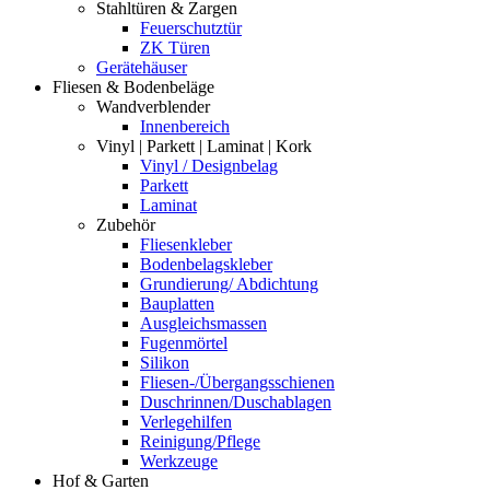
Stahltüren & Zargen
Feuerschutztür
ZK Türen
Gerätehäuser
Fliesen & Bodenbeläge
Wandverblender
Innenbereich
Vinyl | Parkett | Laminat | Kork
Vinyl / Designbelag
Parkett
Laminat
Zubehör
Fliesenkleber
Bodenbelagskleber
Grundierung/ Abdichtung
Bauplatten
Ausgleichsmassen
Fugenmörtel
Silikon
Fliesen-/Übergangsschienen
Duschrinnen/Duschablagen
Verlegehilfen
Reinigung/Pflege
Werkzeuge
Hof & Garten