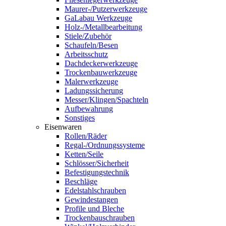
Maurer-/Putzerwerkzeuge
GaLabau Werkzeuge
Holz-/Metallbearbeitung
Stiele/Zubehör
Schaufeln/Besen
Arbeitsschutz
Dachdeckerwerkzeuge
Trockenbauwerkzeuge
Malerwerkzeuge
Ladungssicherung
Messer/Klingen/Spachteln
Aufbewahrung
Sonstiges
Eisenwaren
Rollen/Räder
Regal-/Ordnungssysteme
Ketten/Seile
Schlösser/Sicherheit
Befestigungstechnik
Beschläge
Edelstahlschrauben
Gewindestangen
Profile und Bleche
Trockenbauschrauben