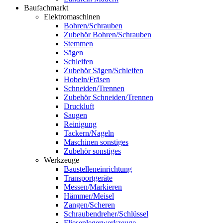
Baufachmarkt
Elektromaschinen
Bohren/Schrauben
Zubehör Bohren/Schrauben
Stemmen
Sägen
Schleifen
Zubehör Sägen/Schleifen
Hobeln/Fräsen
Schneiden/Trennen
Zubehör Schneiden/Trennen
Druckluft
Saugen
Reinigung
Tackern/Nageln
Maschinen sonstiges
Zubehör sonstiges
Werkzeuge
Baustelleneinrichtung
Transportgeräte
Messen/Markieren
Hämmer/Meisel
Zangen/Scheren
Schraubendreher/Schlüssel
Fliesenlegerwerkzeuge