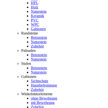
HPL
Holz
Naturstein
Keramik
PVC
WPC
Gabionen
Randsteine
Betonstein
Naturstein
Zubehör
Palisaden
Betonstein
Naturstein
Stufen
Betonstein
Naturstein
Gabionen
Sichtschutz
Hangbefestigung
Zubehör
Winkelstützelemente
ohne Bewehrung
mit Bewehrung
Zubehör