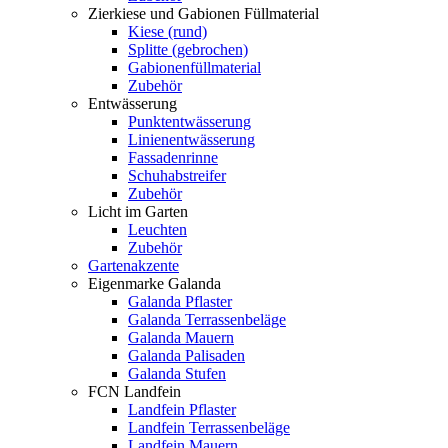
Zierkiese und Gabionen Füllmaterial
Kiese (rund)
Splitte (gebrochen)
Gabionenfüllmaterial
Zubehör
Entwässerung
Punktentwässerung
Linienentwässerung
Fassadenrinne
Schuhabstreifer
Zubehör
Licht im Garten
Leuchten
Zubehör
Gartenakzente
Eigenmarke Galanda
Galanda Pflaster
Galanda Terrassenbeläge
Galanda Mauern
Galanda Palisaden
Galanda Stufen
FCN Landfein
Landfein Pflaster
Landfein Terrassenbeläge
Landfein Mauern