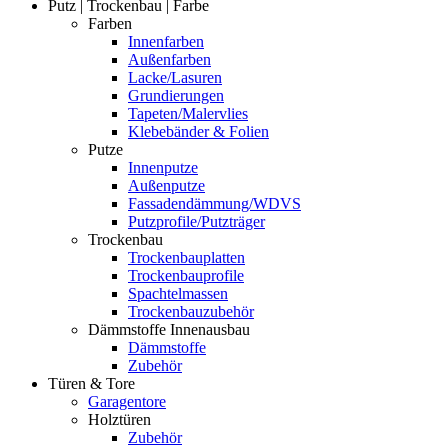
Putz | Trockenbau | Farbe
Farben
Innenfarben
Außenfarben
Lacke/Lasuren
Grundierungen
Tapeten/Malervlies
Klebebänder & Folien
Putze
Innenputze
Außenputze
Fassadendämmung/WDVS
Putzprofile/Putzträger
Trockenbau
Trockenbauplatten
Trockenbauprofile
Spachtelmassen
Trockenbauzubehör
Dämmstoffe Innenausbau
Dämmstoffe
Zubehör
Türen & Tore
Garagentore
Holztüren
Zubehör