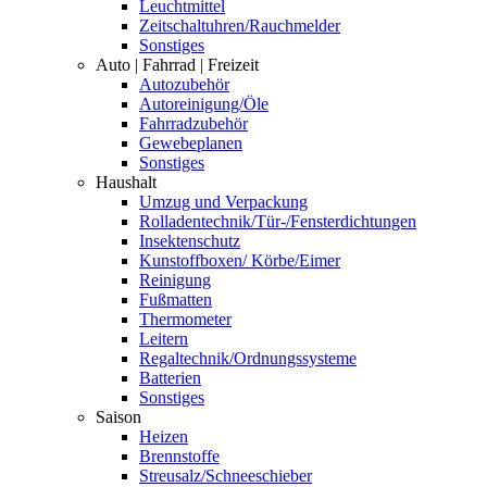
Leuchtmittel
Zeitschaltuhren/Rauchmelder
Sonstiges
Auto | Fahrrad | Freizeit
Autozubehör
Autoreinigung/Öle
Fahrradzubehör
Gewebeplanen
Sonstiges
Haushalt
Umzug und Verpackung
Rolladentechnik/Tür-/Fensterdichtungen
Insektenschutz
Kunstoffboxen/ Körbe/Eimer
Reinigung
Fußmatten
Thermometer
Leitern
Regaltechnik/Ordnungssysteme
Batterien
Sonstiges
Saison
Heizen
Brennstoffe
Streusalz/Schneeschieber