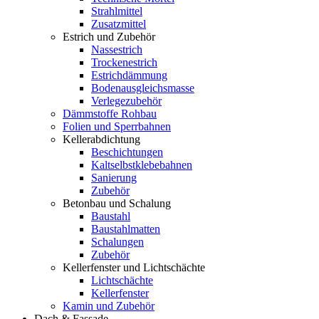
Strahlmittel
Zusatzmittel
Estrich und Zubehör
Nassestrich
Trockenestrich
Estrichdämmung
Bodenausgleichsmasse
Verlegezubehör
Dämmstoffe Rohbau
Folien und Sperrbahnen
Kellerabdichtung
Beschichtungen
Kaltselbstklebebahnen
Sanierung
Zubehör
Betonbau und Schalung
Baustahl
Baustahlmatten
Schalungen
Zubehör
Kellerfenster und Lichtschächte
Lichtschächte
Kellerfenster
Kamin und Zubehör
Dach & Fassade