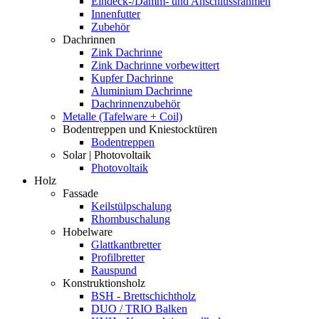
Eindeck-/Dämm- und Anschlussrahmen
Innenfutter
Zubehör
Dachrinnen
Zink Dachrinne
Zink Dachrinne vorbewittert
Kupfer Dachrinne
Aluminium Dachrinne
Dachrinnenzubehör
Metalle (Tafelware + Coil)
Bodentreppen und Kniestocktüren
Bodentreppen
Solar | Photovoltaik
Photovoltaik
Holz
Fassade
Keilstülpschalung
Rhombuschalung
Hobelware
Glattkantbretter
Profilbretter
Rauspund
Konstruktionsholz
BSH - Brettschichtholz
DUO / TRIO Balken