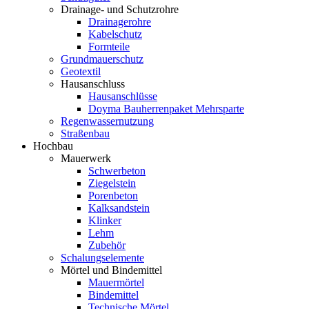
Drainage- und Schutzrohre
Drainagerohre
Kabelschutz
Formteile
Grundmauerschutz
Geotextil
Hausanschluss
Hausanschlüsse
Doyma Bauherrenpaket Mehrsparte
Regenwassernutzung
Straßenbau
Hochbau
Mauerwerk
Schwerbeton
Ziegelstein
Porenbeton
Kalksandstein
Klinker
Lehm
Zubehör
Schalungselemente
Mörtel und Bindemittel
Mauermörtel
Bindemittel
Technische Mörtel