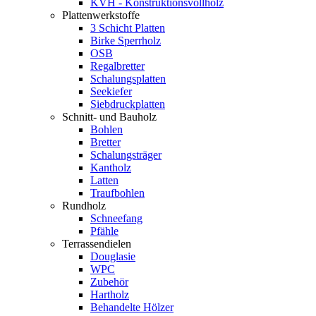
KVH - Konstruktionsvollholz
Plattenwerkstoffe
3 Schicht Platten
Birke Sperrholz
OSB
Regalbretter
Schalungsplatten
Seekiefer
Siebdruckplatten
Schnitt- und Bauholz
Bohlen
Bretter
Schalungsträger
Kantholz
Latten
Traufbohlen
Rundholz
Schneefang
Pfähle
Terrassendielen
Douglasie
WPC
Zubehör
Hartholz
Behandelte Hölzer