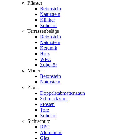
Pflaster
Betonstein
Naturstein
Klinker
Zubehör
Terrassenbeläge
Betonstein
Naturstein
Keramik
Holz
WPC
Zubehör
Mauern
Betonstein
Naturstein
Zaun
Doppelstabmattenzaun
Schmuckzaun
Pfosten
Tore
Zubehör
Sichtschutz
BPC
Aluminium
Glas