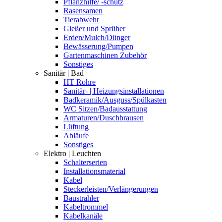
Pflanzhilfe/ -schutz
Rasensamen
Tierabwehr
Gießer und Sprüher
Erden/Mulch/Dünger
Bewässerung/Pumpen
Gartenmaschinen Zubehör
Sonstiges
Sanitär | Bad
HT Rohre
Sanitär- | Heizungsinstallationen
Badkeramik/Ausguss/Spülkasten
WC Sitzen/Badausstattung
Armaturen/Duschbrausen
Lüftung
Abläufe
Sonstiges
Elektro | Leuchten
Schalterserien
Installationsmaterial
Kabel
Steckerleisten/Verlängerungen
Baustrahler
Kabeltrommel
Kabelkanäle