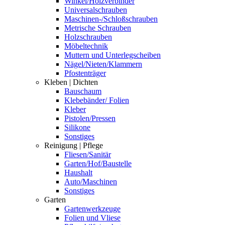
Winkel/Holzverbinder
Universalschrauben
Maschinen-/Schloßschrauben
Metrische Schrauben
Holzschrauben
Möbeltechnik
Muttern und Unterlegscheiben
Nägel/Nieten/Klammern
Pfostenträger
Kleben | Dichten
Bauschaum
Klebebänder/ Folien
Kleber
Pistolen/Pressen
Silikone
Sonstiges
Reinigung | Pflege
Fliesen/Sanitär
Garten/Hof/Baustelle
Haushalt
Auto/Maschinen
Sonstiges
Garten
Gartenwerkzeuge
Folien und Vliese