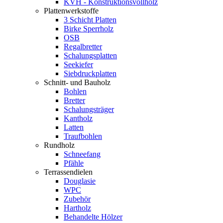
KVH - Konstruktionsvollholz
Plattenwerkstoffe
3 Schicht Platten
Birke Sperrholz
OSB
Regalbretter
Schalungsplatten
Seekiefer
Siebdruckplatten
Schnitt- und Bauholz
Bohlen
Bretter
Schalungsträger
Kantholz
Latten
Traufbohlen
Rundholz
Schneefang
Pfähle
Terrassendielen
Douglasie
WPC
Zubehör
Hartholz
Behandelte Hölzer