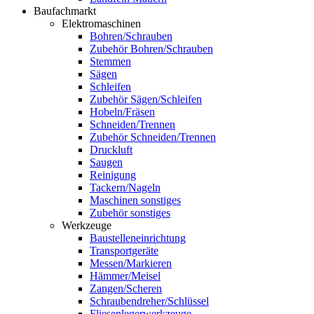
Baufachmarkt
Elektromaschinen
Bohren/Schrauben
Zubehör Bohren/Schrauben
Stemmen
Sägen
Schleifen
Zubehör Sägen/Schleifen
Hobeln/Fräsen
Schneiden/Trennen
Zubehör Schneiden/Trennen
Druckluft
Saugen
Reinigung
Tackern/Nageln
Maschinen sonstiges
Zubehör sonstiges
Werkzeuge
Baustelleneinrichtung
Transportgeräte
Messen/Markieren
Hämmer/Meisel
Zangen/Scheren
Schraubendreher/Schlüssel
Fliesenlegerwerkzeuge