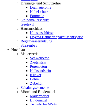
Drainage- und Schutzrohre
Drainagerohre
Kabelschutz
Formteile
Grundmauerschutz
Geotextil
Hausanschluss
Hausanschlüsse
Doyma Bauherrenpaket Mehrsparte
Regenwassernutzung
Straßenbau
Hochbau
Mauerwerk
Schwerbeton
Ziegelstein
Porenbeton
Kalksandstein
Klinker
Lehm
Zubehör
Schalungselemente
Mörtel und Bindemittel
Mauermörtel
Bindemittel
Technische Mörtel