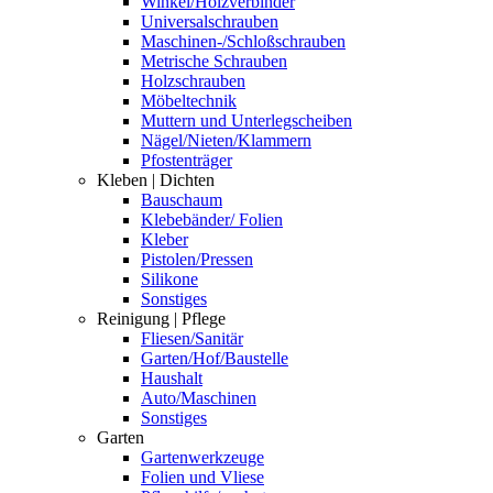
Winkel/Holzverbinder
Universalschrauben
Maschinen-/Schloßschrauben
Metrische Schrauben
Holzschrauben
Möbeltechnik
Muttern und Unterlegscheiben
Nägel/Nieten/Klammern
Pfostenträger
Kleben | Dichten
Bauschaum
Klebebänder/ Folien
Kleber
Pistolen/Pressen
Silikone
Sonstiges
Reinigung | Pflege
Fliesen/Sanitär
Garten/Hof/Baustelle
Haushalt
Auto/Maschinen
Sonstiges
Garten
Gartenwerkzeuge
Folien und Vliese