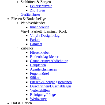
Stahltüren & Zargen
Feuerschutztür
ZK Türen
Gerätehäuser
Fliesen & Bodenbeläge
Wandverblender
Innenbereich
Vinyl | Parkett | Laminat | Kork
Vinyl / Designbelag
Parkett
Laminat
Zubehör
Fliesenkleber
Bodenbelagskleber
Grundierung/ Abdichtung
Bauplatten
Ausgleichsmassen
Fugenmörtel
Silikon
Fliesen-/Übergangsschienen
Duschrinnen/Duschablagen
Verlegehilfen
Reinigung/Pflege
Werkzeuge
Hof & Garten