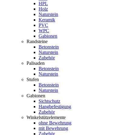
HPL
Holz
Naturstein
Keramik
PVC
WPC
Gabionen
Randsteine
Betonstein
Naturstein
Zubehör
Palisaden
Betonstein
Naturstein
Stufen
Betonstein
Naturstein
Gabionen
Sichtschutz
Hangbefestigung
Zubehör
Winkelstützelemente
ohne Bewehrung
mit Bewehrung
Zubehör