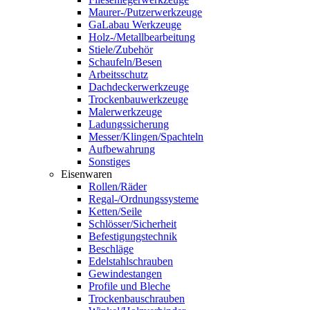
Maurer-/Putzerwerkzeuge
GaLabau Werkzeuge
Holz-/Metallbearbeitung
Stiele/Zubehör
Schaufeln/Besen
Arbeitsschutz
Dachdeckerwerkzeuge
Trockenbauwerkzeuge
Malerwerkzeuge
Ladungssicherung
Messer/Klingen/Spachteln
Aufbewahrung
Sonstiges
Eisenwaren
Rollen/Räder
Regal-/Ordnungssysteme
Ketten/Seile
Schlösser/Sicherheit
Befestigungstechnik
Beschläge
Edelstahlschrauben
Gewindestangen
Profile und Bleche
Trockenbauschrauben