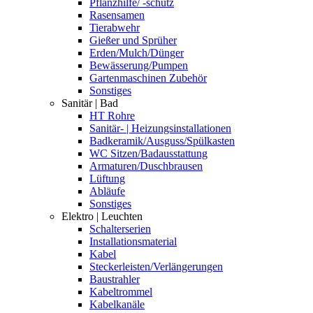
Pflanzhilfe/ -schutz
Rasensamen
Tierabwehr
Gießer und Sprüher
Erden/Mulch/Dünger
Bewässerung/Pumpen
Gartenmaschinen Zubehör
Sonstiges
Sanitär | Bad
HT Rohre
Sanitär- | Heizungsinstallationen
Badkeramik/Ausguss/Spülkasten
WC Sitzen/Badausstattung
Armaturen/Duschbrausen
Lüftung
Abläufe
Sonstiges
Elektro | Leuchten
Schalterserien
Installationsmaterial
Kabel
Steckerleisten/Verlängerungen
Baustrahler
Kabeltrommel
Kabelkanäle