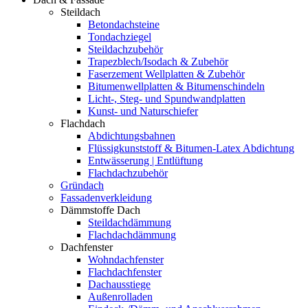
Steildach
Betondachsteine
Tondachziegel
Steildachzubehör
Trapezblech/Isodach & Zubehör
Faserzement Wellplatten & Zubehör
Bitumenwellplatten & Bitumenschindeln
Licht-, Steg- und Spundwandplatten
Kunst- und Naturschiefer
Flachdach
Abdichtungsbahnen
Flüssigkunststoff & Bitumen-Latex Abdichtung
Entwässerung | Entlüftung
Flachdachzubehör
Gründach
Fassadenverkleidung
Dämmstoffe Dach
Steildachdämmung
Flachdachdämmung
Dachfenster
Wohndachfenster
Flachdachfenster
Dachausstiege
Außenrolladen