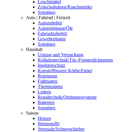
Leuchtmittel
Zeitschaltuhren/Rauchmelder
Sonstiges
Auto | Fahrrad | Freizeit
Autozubehör
Autoreinigung/Öle
Fahrradzubehör
Gewebeplanen
Sonstiges
Haushalt
Umzug und Verpackung
Rolladentechnik/Tür-/Fensterdichtungen
Insektenschutz
Kunstoffboxen/ Körbe/Eimer
Reinigung
Fußmatten
Thermometer
Leitern
Regaltechnik/Ordnungssysteme
Batterien
Sonstiges
Saison
Heizen
Brennstoffe
Streusalz/Schneeschieber