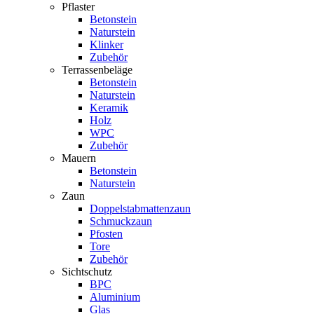
Pflaster
Betonstein
Naturstein
Klinker
Zubehör
Terrassenbeläge
Betonstein
Naturstein
Keramik
Holz
WPC
Zubehör
Mauern
Betonstein
Naturstein
Zaun
Doppelstabmattenzaun
Schmuckzaun
Pfosten
Tore
Zubehör
Sichtschutz
BPC
Aluminium
Glas