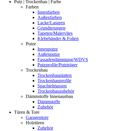
Putz | Trockenbau | Farbe
Farben
Innenfarben
Außenfarben
Lacke/Lasuren
Grundierungen
Tapeten/Malervlies
Klebebänder & Folien
Putze
Innenputze
Außenputze
Fassadendämmung/WDVS
Putzprofile/Putzträger
Trockenbau
Trockenbauplatten
Trockenbauprofile
Spachtelmassen
Trockenbauzubehör
Dämmstoffe Innenausbau
Dämmstoffe
Zubehör
Türen & Tore
Garagentore
Holztüren
Zubehör