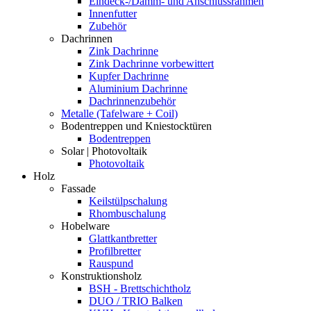
Eindeck-/Dämm- und Anschlussrahmen
Innenfutter
Zubehör
Dachrinnen
Zink Dachrinne
Zink Dachrinne vorbewittert
Kupfer Dachrinne
Aluminium Dachrinne
Dachrinnenzubehör
Metalle (Tafelware + Coil)
Bodentreppen und Kniestocktüren
Bodentreppen
Solar | Photovoltaik
Photovoltaik
Holz
Fassade
Keilstülpschalung
Rhombuschalung
Hobelware
Glattkantbretter
Profilbretter
Rauspund
Konstruktionsholz
BSH - Brettschichtholz
DUO / TRIO Balken