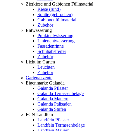
Zierkiese und Gabionen Füllmaterial
Kiese (rund)
Splitte (gebrochen)
Gabionenfüllmaterial
Zubehör
Entwässerung
Punktentwässerung
Linienentwässerung
Fassadenrinne
Schuhabstreifer
Zubehör
Licht im Garten
Leuchten
Zubehör
Gartenakzente
Eigenmarke Galanda
Galanda Pflaster
Galanda Terrassenbeläge
Galanda Mauern
Galanda Palisaden
Galanda Stufen
FCN Landfein
Landfein Pflaster
Landfein Terrassenbeläge
Landfein Mauern