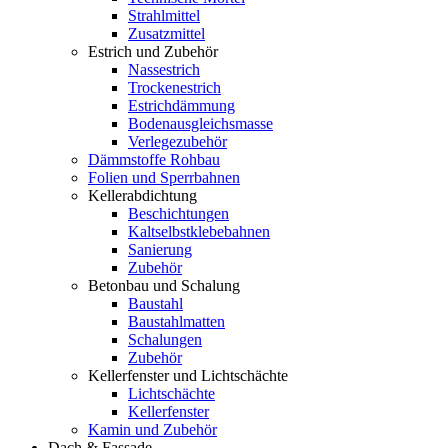
Strahlmittel
Zusatzmittel
Estrich und Zubehör
Nassestrich
Trockenestrich
Estrichdämmung
Bodenausgleichsmasse
Verlegezubehör
Dämmstoffe Rohbau
Folien und Sperrbahnen
Kellerabdichtung
Beschichtungen
Kaltselbstklebebahnen
Sanierung
Zubehör
Betonbau und Schalung
Baustahl
Baustahlmatten
Schalungen
Zubehör
Kellerfenster und Lichtschächte
Lichtschächte
Kellerfenster
Kamin und Zubehör
Dach & Fassade