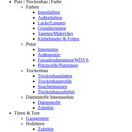
Putz | Trockenbau | Farbe
Farben
Innenfarben
Außenfarben
Lacke/Lasuren
Grundierungen
Tapeten/Malervlies
Klebebänder & Folien
Putze
Innenputze
Außenputze
Fassadendämmung/WDVS
Putzprofile/Putzträger
Trockenbau
Trockenbauplatten
Trockenbauprofile
Spachtelmassen
Trockenbauzubehör
Dämmstoffe Innenausbau
Dämmstoffe
Zubehör
Türen & Tore
Garagentore
Holztüren
Zubehör