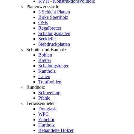
KVH - Konstruktionsvollholz
Plattenwerkstoffe
3 Schicht Platten
Birke Sperrholz
OSB
Regalbretter
Schalungsplatten
Seekiefer
Siebdruckplatten
Schnitt- und Bauholz
Bohlen
Bretter
Schalungsträger
Kantholz
Latten
Traufbohlen
Rundholz
Schneefang
Pfähle
Terrassendielen
Douglasie
WPC
Zubehör
Hartholz
Behandelte Hölzer