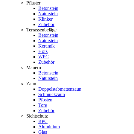
Pflaster
Betonstein
Naturstein
Klinker
Zubehör
Terrassenbeläge
Betonstein
Naturstein
Keramik
Holz
WPC
Zubehör
Mauern
Betonstein
Naturstein
Zaun
Doppelstabmattenzaun
Schmuckzaun
Pfosten
Tore
Zubehör
Sichtschutz
BPC
Aluminium
Glas