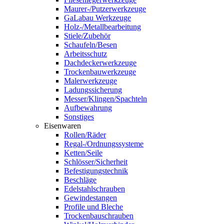
Maurer-/Putzerwerkzeuge
GaLabau Werkzeuge
Holz-/Metallbearbeitung
Stiele/Zubehör
Schaufeln/Besen
Arbeitsschutz
Dachdeckerwerkzeuge
Trockenbauwerkzeuge
Malerwerkzeuge
Ladungssicherung
Messer/Klingen/Spachteln
Aufbewahrung
Sonstiges
Eisenwaren
Rollen/Räder
Regal-/Ordnungssysteme
Ketten/Seile
Schlösser/Sicherheit
Befestigungstechnik
Beschläge
Edelstahlschrauben
Gewindestangen
Profile und Bleche
Trockenbauschrauben