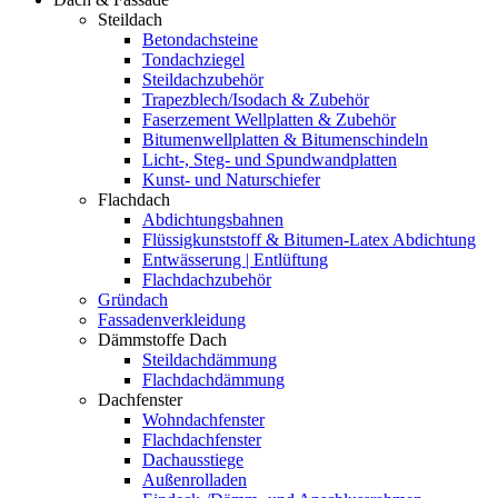
Steildach
Betondachsteine
Tondachziegel
Steildachzubehör
Trapezblech/Isodach & Zubehör
Faserzement Wellplatten & Zubehör
Bitumenwellplatten & Bitumenschindeln
Licht-, Steg- und Spundwandplatten
Kunst- und Naturschiefer
Flachdach
Abdichtungsbahnen
Flüssigkunststoff & Bitumen-Latex Abdichtung
Entwässerung | Entlüftung
Flachdachzubehör
Gründach
Fassadenverkleidung
Dämmstoffe Dach
Steildachdämmung
Flachdachdämmung
Dachfenster
Wohndachfenster
Flachdachfenster
Dachausstiege
Außenrolladen