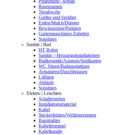
Pflanzhilfe/ -schutz
Rasensamen
Tierabwehr
Gießer und Sprüher
Erden/Mulch/Dünger
Bewässerung/Pumpen
Gartenmaschinen Zubehör
Sonstiges
Sanitär | Bad
HT Rohre
Sanitär- | Heizungsinstallationen
Badkeramik/Ausguss/Spülkasten
WC Sitzen/Badausstattung
Armaturen/Duschbrausen
Lüftung
Abläufe
Sonstiges
Elektro | Leuchten
Schalterserien
Installationsmaterial
Kabel
Steckerleisten/Verlängerungen
Baustrahler
Kabeltrommel
Kabelkanäle