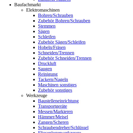
Baufachmarkt
Elektromaschinen
Bohren/Schrauben
Zubehör Bohren/Schrauben
Stemmen
Sägen
Schleifen
Zubehör Sägen/Schleifen
Hobeln/Fräsen
Schneiden/Trennen
Zubehör Schneiden/Trennen
Druckluft
Saugen
Reinigung
Tackern/Nageln
Maschinen sonstiges
Zubehör sonstiges
Werkzeuge
Baustelleneinrichtung
Transportgeräte
Messen/Markieren
Hämmer/Meisel
Zangen/Scheren
Schraubendreher/Schlüssel
Fliesenlegerwerkzeuge