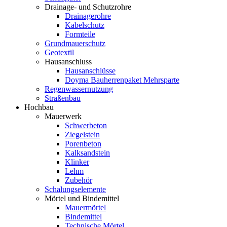
Drainage- und Schutzrohre
Drainagerohre
Kabelschutz
Formteile
Grundmauerschutz
Geotextil
Hausanschluss
Hausanschlüsse
Doyma Bauherrenpaket Mehrsparte
Regenwassernutzung
Straßenbau
Hochbau
Mauerwerk
Schwerbeton
Ziegelstein
Porenbeton
Kalksandstein
Klinker
Lehm
Zubehör
Schalungselemente
Mörtel und Bindemittel
Mauermörtel
Bindemittel
Technische Mörtel