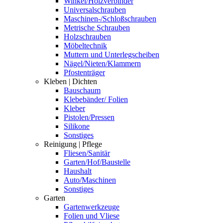
Winkel/Holzverbinder
Universalschrauben
Maschinen-/Schloßschrauben
Metrische Schrauben
Holzschrauben
Möbeltechnik
Muttern und Unterlegscheiben
Nägel/Nieten/Klammern
Pfostenträger
Kleben | Dichten
Bauschaum
Klebebänder/ Folien
Kleber
Pistolen/Pressen
Silikone
Sonstiges
Reinigung | Pflege
Fliesen/Sanitär
Garten/Hof/Baustelle
Haushalt
Auto/Maschinen
Sonstiges
Garten
Gartenwerkzeuge
Folien und Vliese