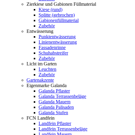
Zierkiese und Gabionen Füllmaterial
Kiese (rund)
Splitte (gebrochen)
Gabionenfüllmaterial
Zubehör
Entwässerung
Punktentwässerung
Linienentwässerung
Fassadenrinne
Schuhabstreifer
Zubehör
Licht im Garten
Leuchten
Zubehör
Gartenakzente
Eigenmarke Galanda
Galanda Pflaster
Galanda Terrassenbeläge
Galanda Mauern
Galanda Palisaden
Galanda Stufen
FCN Landfein
Landfein Pflaster
Landfein Terrassenbeläge
Landfein Mauern