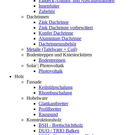
Eindeck-/Dämm- und Anschlussrahmen
Innenfutter
Zubehör
Dachrinnen
Zink Dachrinne
Zink Dachrinne vorbewittert
Kupfer Dachrinne
Aluminium Dachrinne
Dachrinnenzubehör
Metalle (Tafelware + Coil)
Bodentreppen und Kniestocktüren
Bodentreppen
Solar | Photovoltaik
Photovoltaik
Holz
Fassade
Keilstülpschalung
Rhombuschalung
Hobelware
Glattkantbretter
Profilbretter
Rauspund
Konstruktionsholz
BSH - Brettschichtholz
DUO / TRIO Balken