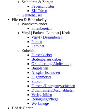
Stahltüren & Zargen
Feuerschutztür
ZK Türen
Gerätehäuser
Fliesen & Bodenbeläge
Wandverblender
Innenbereich
Vinyl | Parkett | Laminat | Kork
Vinyl / Designbelag
Parkett
Laminat
Zubehör
Fliesenkleber
Bodenbelagskleber
Grundierung/ Abdichtung
Bauplatten
Ausgleichsmassen
Fugenmörtel
Silikon
Fliesen-/Übergangsschienen
Duschrinnen/Duschablagen
Verlegehilfen
Reinigung/Pflege
Werkzeuge
Hof & Garten