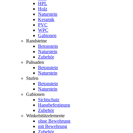
HPL
Holz
Naturstein
Keramik
PVC
WPC
Gabionen
Randsteine
Betonstein
Naturstein
Zubehör
Palisaden
Betonstein
Naturstein
Stufen
Betonstein
Naturstein
Gabionen
Sichtschutz
Hangbefestigung
Zubehör
Winkelstützelemente
ohne Bewehrung
mit Bewehrung
Zubehör