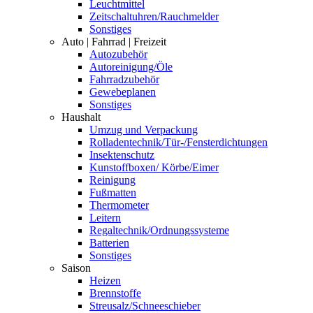
Leuchtmittel
Zeitschaltuhren/Rauchmelder
Sonstiges
Auto | Fahrrad | Freizeit
Autozubehör
Autoreinigung/Öle
Fahrradzubehör
Gewebeplanen
Sonstiges
Haushalt
Umzug und Verpackung
Rolladentechnik/Tür-/Fensterdichtungen
Insektenschutz
Kunstoffboxen/ Körbe/Eimer
Reinigung
Fußmatten
Thermometer
Leitern
Regaltechnik/Ordnungssysteme
Batterien
Sonstiges
Saison
Heizen
Brennstoffe
Streusalz/Schneeschieber