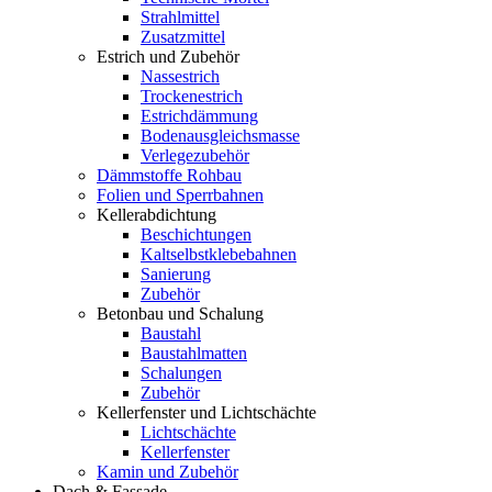
Strahlmittel
Zusatzmittel
Estrich und Zubehör
Nassestrich
Trockenestrich
Estrichdämmung
Bodenausgleichsmasse
Verlegezubehör
Dämmstoffe Rohbau
Folien und Sperrbahnen
Kellerabdichtung
Beschichtungen
Kaltselbstklebebahnen
Sanierung
Zubehör
Betonbau und Schalung
Baustahl
Baustahlmatten
Schalungen
Zubehör
Kellerfenster und Lichtschächte
Lichtschächte
Kellerfenster
Kamin und Zubehör
Dach & Fassade