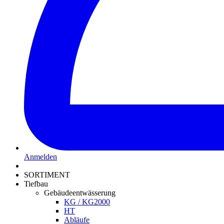
Anmelden
SORTIMENT
Tiefbau
Gebäudeentwässerung
KG / KG2000
HT
Abläufe