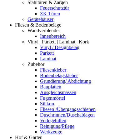
Stahltüren & Zargen
Feuerschutztür
ZK Türen
Gerätehäuser
Fliesen & Bodenbeläge
Wandverblender
Innenbereich
Vinyl | Parkett | Laminat | Kork
Vinyl / Designbelag
Parkett
Laminat
Zubehör
Fliesenkleber
Bodenbelagskleber
Grundierung/ Abdichtung
Bauplatten
Ausgleichsmassen
Fugenmörtel
Silikon
Fliesen-/Übergangsschienen
Duschrinnen/Duschablagen
Verlegehilfen
Reinigung/Pflege
Werkzeuge
Hof & Garten