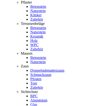
Pflaster
Betonstein
Naturstein
Klinker
Zubehör
Terrassenbeläge
Betonstein
Naturstein
Keramik
Holz
WPC
Zubehör
Mauern
Betonstein
Naturstein
Zaun
Doppelstabmattenzaun
Schmuckzaun
Pfosten
Tore
Zubehör
Sichtschutz
BPC
Aluminium
Glas