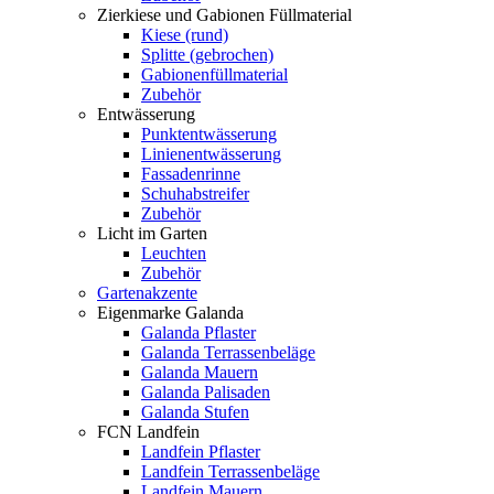
Zierkiese und Gabionen Füllmaterial
Kiese (rund)
Splitte (gebrochen)
Gabionenfüllmaterial
Zubehör
Entwässerung
Punktentwässerung
Linienentwässerung
Fassadenrinne
Schuhabstreifer
Zubehör
Licht im Garten
Leuchten
Zubehör
Gartenakzente
Eigenmarke Galanda
Galanda Pflaster
Galanda Terrassenbeläge
Galanda Mauern
Galanda Palisaden
Galanda Stufen
FCN Landfein
Landfein Pflaster
Landfein Terrassenbeläge
Landfein Mauern