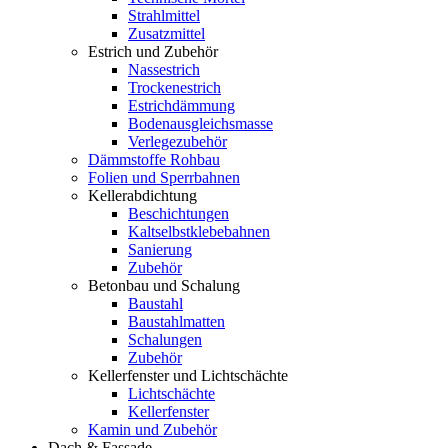
Strahlmittel
Zusatzmittel
Estrich und Zubehör
Nassestrich
Trockenestrich
Estrichdämmung
Bodenausgleichsmasse
Verlegezubehör
Dämmstoffe Rohbau
Folien und Sperrbahnen
Kellerabdichtung
Beschichtungen
Kaltselbstklebebahnen
Sanierung
Zubehör
Betonbau und Schalung
Baustahl
Baustahlmatten
Schalungen
Zubehör
Kellerfenster und Lichtschächte
Lichtschächte
Kellerfenster
Kamin und Zubehör
Dach & Fassade