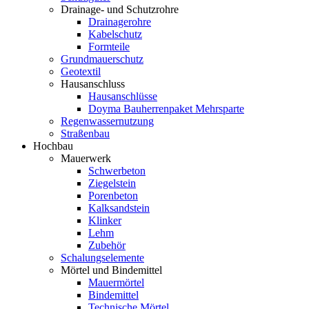
Drainage- und Schutzrohre
Drainagerohre
Kabelschutz
Formteile
Grundmauerschutz
Geotextil
Hausanschluss
Hausanschlüsse
Doyma Bauherrenpaket Mehrsparte
Regenwassernutzung
Straßenbau
Hochbau
Mauerwerk
Schwerbeton
Ziegelstein
Porenbeton
Kalksandstein
Klinker
Lehm
Zubehör
Schalungselemente
Mörtel und Bindemittel
Mauermörtel
Bindemittel
Technische Mörtel