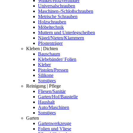
Winkel/Holzverbinder
Universalschrauben
Maschinen-/Schloßschrauben
Metrische Schrauben
Holzschrauben
Möbeltechnik
Muttern und Unterlegscheiben
Nägel/Nieten/Klammern
Pfostenträger
Kleben | Dichten
Bauschaum
Klebebänder/ Folien
Kleber
Pistolen/Pressen
Silikone
Sonstiges
Reinigung | Pflege
Fliesen/Sanitär
Garten/Hof/Baustelle
Haushalt
Auto/Maschinen
Sonstiges
Garten
Gartenwerkzeuge
Folien und Vliese