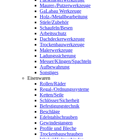
Maurer-/Putzerwerkzeuge
GaLabau Werkzeuge
Holz-/Metallbearbeitung
Stiele/Zubehör
Schaufeln/Besen
Arbeitsschutz
Dachdeckerwerkzeuge
Trockenbauwerkzeuge
Malerwerkzeuge
Ladungssicherung
Messer/Klingen/Spachteln
Aufbewahrung
Sonstiges
Eisenwaren
Rollen/Räder
Regal-/Ordnungssysteme
Ketten/Seile
Schlösser/Sicherheit
Befestigungstechnik
Beschläge
Edelstahlschrauben
Gewindestangen
Profile und Bleche
Trockenbauschrauben