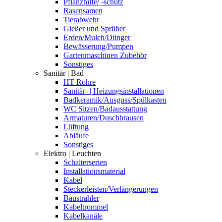
Pflanzhilfe/ -schutz
Rasensamen
Tierabwehr
Gießer und Sprüher
Erden/Mulch/Dünger
Bewässerung/Pumpen
Gartenmaschinen Zubehör
Sonstiges
Sanitär | Bad
HT Rohre
Sanitär- | Heizungsinstallationen
Badkeramik/Ausguss/Spülkasten
WC Sitzen/Badausstattung
Armaturen/Duschbrausen
Lüftung
Abläufe
Sonstiges
Elektro | Leuchten
Schalterserien
Installationsmaterial
Kabel
Steckerleisten/Verlängerungen
Baustrahler
Kabeltrommel
Kabelkanäle