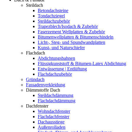
Steildach
Betondachsteine
Tondachziegel
Steildachzubehör
Trapezblech/Isodach & Zubehör
Faserzement Wellplatten & Zubehör
Bitumenwellplatten & Bitumenschindeln
Licht-, Steg- und Spundwandplatten
Kunst- und Naturschiefer
Flachdach
Abdichtungsbahnen
Flüssigkunststoff & Bitumen-Latex Abdichtung
Entwässerung | Entlüftung
Flachdachzubehör
Gründach
Fassadenverkleidung
Dämmstoffe Dach
Steildachdämmung
Flachdachdämmung
Dachfenster
Wohndachfenster
Flachdachfenster
Dachausstiege
Außenrolladen