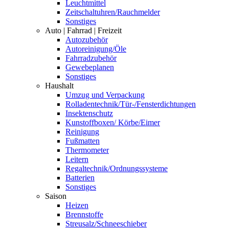
Leuchtmittel
Zeitschaltuhren/Rauchmelder
Sonstiges
Auto | Fahrrad | Freizeit
Autozubehör
Autoreinigung/Öle
Fahrradzubehör
Gewebeplanen
Sonstiges
Haushalt
Umzug und Verpackung
Rolladentechnik/Tür-/Fensterdichtungen
Insektenschutz
Kunstoffboxen/ Körbe/Eimer
Reinigung
Fußmatten
Thermometer
Leitern
Regaltechnik/Ordnungssysteme
Batterien
Sonstiges
Saison
Heizen
Brennstoffe
Streusalz/Schneeschieber