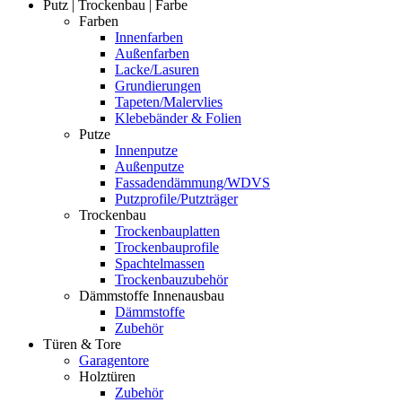
Putz | Trockenbau | Farbe
Farben
Innenfarben
Außenfarben
Lacke/Lasuren
Grundierungen
Tapeten/Malervlies
Klebebänder & Folien
Putze
Innenputze
Außenputze
Fassadendämmung/WDVS
Putzprofile/Putzträger
Trockenbau
Trockenbauplatten
Trockenbauprofile
Spachtelmassen
Trockenbauzubehör
Dämmstoffe Innenausbau
Dämmstoffe
Zubehör
Türen & Tore
Garagentore
Holztüren
Zubehör