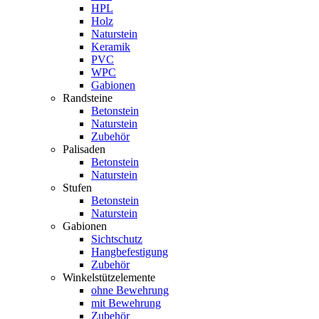
HPL
Holz
Naturstein
Keramik
PVC
WPC
Gabionen
Randsteine
Betonstein
Naturstein
Zubehör
Palisaden
Betonstein
Naturstein
Stufen
Betonstein
Naturstein
Gabionen
Sichtschutz
Hangbefestigung
Zubehör
Winkelstützelemente
ohne Bewehrung
mit Bewehrung
Zubehör