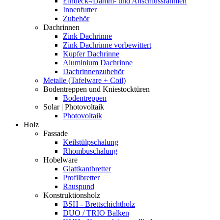
Eindeck-/Dämm- und Anschlussrahmen
Innenfutter
Zubehör
Dachrinnen
Zink Dachrinne
Zink Dachrinne vorbewittert
Kupfer Dachrinne
Aluminium Dachrinne
Dachrinnenzubehör
Metalle (Tafelware + Coil)
Bodentreppen und Kniestocktüren
Bodentreppen
Solar | Photovoltaik
Photovoltaik
Holz
Fassade
Keilstülpschalung
Rhombuschalung
Hobelware
Glattkantbretter
Profilbretter
Rauspund
Konstruktionsholz
BSH - Brettschichtholz
DUO / TRIO Balken