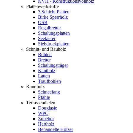
KVH - Konstruktionsvollholz
Plattenwerkstoffe
3 Schicht Platten
Birke Sperrholz
OSB
Regalbretter
Schalungsplatten
Seekiefer
Siebdruckplatten
Schnitt- und Bauholz
Bohlen
Bretter
Schalungsträger
Kantholz
Latten
Traufbohlen
Rundholz
Schneefang
Pfähle
Terrassendielen
Douglasie
WPC
Zubehör
Hartholz
Behandelte Hölzer