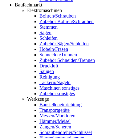
Baufachmarkt
Elektromaschinen
Bohren/Schrauben
Zubehör Bohren/Schrauben
Stemmen
Sägen
Schleifen
Zubehör Sägen/Schleifen
Hobeln/Fräsen
Schneiden/Trennen
Zubehör Schneiden/Trennen
Druckluft
Saugen
Reinigung
Tackern/Nageln
Maschinen sonstiges
Zubehör sonstiges
Werkzeuge
Baustelleneinrichtung
Transportgeräte
Messen/Markieren
Hämmer/Meisel
Zangen/Scheren
Schraubendreher/Schlüssel
Fliesenlegerwerkzeuge