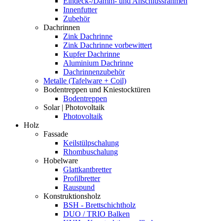
Eindeck-/Dämm- und Anschlussrahmen
Innenfutter
Zubehör
Dachrinnen
Zink Dachrinne
Zink Dachrinne vorbewittert
Kupfer Dachrinne
Aluminium Dachrinne
Dachrinnenzubehör
Metalle (Tafelware + Coil)
Bodentreppen und Kniestocktüren
Bodentreppen
Solar | Photovoltaik
Photovoltaik
Holz
Fassade
Keilstülpschalung
Rhombuschalung
Hobelware
Glattkantbretter
Profilbretter
Rauspund
Konstruktionsholz
BSH - Brettschichtholz
DUO / TRIO Balken