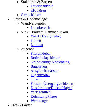
Stahltüren & Zargen
Feuerschutztür
ZK Türen
Gerätehäuser
Fliesen & Bodenbeläge
Wandverblender
Innenbereich
Vinyl | Parkett | Laminat | Kork
Vinyl / Designbelag
Parkett
Laminat
Zubehör
Fliesenkleber
Bodenbelagskleber
Grundierung/ Abdichtung
Bauplatten
Ausgleichsmassen
Fugenmörtel
Silikon
Fliesen-/Übergangsschienen
Duschrinnen/Duschablagen
Verlegehilfen
Reinigung/Pflege
Werkzeuge
Hof & Garten