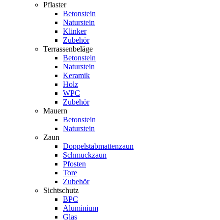
Pflaster
Betonstein
Naturstein
Klinker
Zubehör
Terrassenbeläge
Betonstein
Naturstein
Keramik
Holz
WPC
Zubehör
Mauern
Betonstein
Naturstein
Zaun
Doppelstabmattenzaun
Schmuckzaun
Pfosten
Tore
Zubehör
Sichtschutz
BPC
Aluminium
Glas