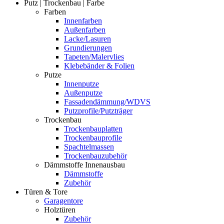
Putz | Trockenbau | Farbe
Farben
Innenfarben
Außenfarben
Lacke/Lasuren
Grundierungen
Tapeten/Malervlies
Klebebänder & Folien
Putze
Innenputze
Außenputze
Fassadendämmung/WDVS
Putzprofile/Putzträger
Trockenbau
Trockenbauplatten
Trockenbauprofile
Spachtelmassen
Trockenbauzubehör
Dämmstoffe Innenausbau
Dämmstoffe
Zubehör
Türen & Tore
Garagentore
Holztüren
Zubehör