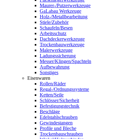
Maurer-/Putzerwerkzeuge
GaLabau Werkzeuge
Holz-/Metallbearbeitung
Stiele/Zubehör
Schaufeln/Besen
Arbeitsschutz
Dachdeckerwerkzeuge
Trockenbauwerkzeuge
Malerwerkzeuge
Ladungssicherung
Messer/Klingen/Spachteln
Aufbewahrung
Sonstiges
Eisenwaren
Rollen/Räder
Regal-/Ordnungssysteme
Ketten/Seile
Schlösser/Sicherheit
Befestigungstechnik
Beschläge
Edelstahlschrauben
Gewindestangen
Profile und Bleche
Trockenbauschrauben