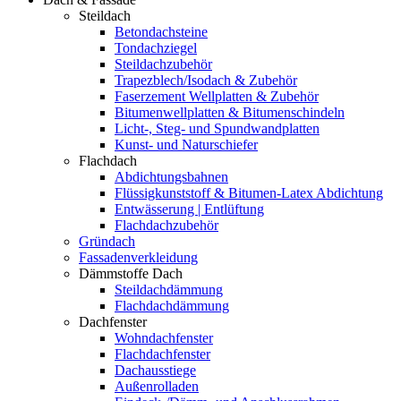
Steildach
Betondachsteine
Tondachziegel
Steildachzubehör
Trapezblech/Isodach & Zubehör
Faserzement Wellplatten & Zubehör
Bitumenwellplatten & Bitumenschindeln
Licht-, Steg- und Spundwandplatten
Kunst- und Naturschiefer
Flachdach
Abdichtungsbahnen
Flüssigkunststoff & Bitumen-Latex Abdichtung
Entwässerung | Entlüftung
Flachdachzubehör
Gründach
Fassadenverkleidung
Dämmstoffe Dach
Steildachdämmung
Flachdachdämmung
Dachfenster
Wohndachfenster
Flachdachfenster
Dachausstiege
Außenrolladen