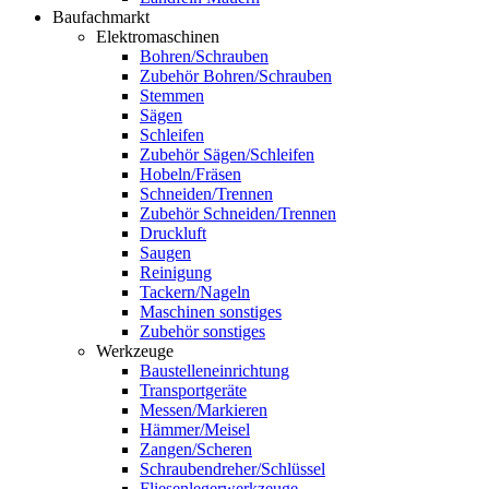
Baufachmarkt
Elektromaschinen
Bohren/Schrauben
Zubehör Bohren/Schrauben
Stemmen
Sägen
Schleifen
Zubehör Sägen/Schleifen
Hobeln/Fräsen
Schneiden/Trennen
Zubehör Schneiden/Trennen
Druckluft
Saugen
Reinigung
Tackern/Nageln
Maschinen sonstiges
Zubehör sonstiges
Werkzeuge
Baustelleneinrichtung
Transportgeräte
Messen/Markieren
Hämmer/Meisel
Zangen/Scheren
Schraubendreher/Schlüssel
Fliesenlegerwerkzeuge