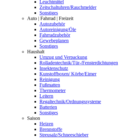
Leuchtmittel
Zeitschaltuhren/Rauchmelder
Sonstiges
Auto | Fahrrad | Freizeit
Autozubehör
Autoreinigung/Öle
Fahrradzubehör
Gewebeplanen
Sonstiges
Haushalt
Umzug und Verpackung
Rolladentechnik/Tür-/Fensterdichtungen
Insektenschutz
Kunstoffboxen/ Körbe/Eimer
Reinigung
Fußmatten
Thermometer
Leitern
Regaltechnik/Ordnungssysteme
Batterien
Sonstiges
Saison
Heizen
Brennstoffe
Streusalz/Schneeschieber