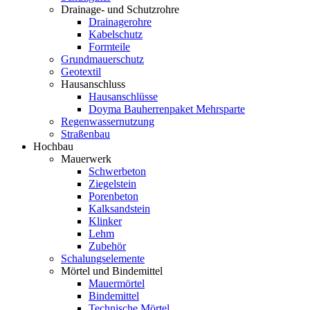
Drainage- und Schutzrohre
Drainagerohre
Kabelschutz
Formteile
Grundmauerschutz
Geotextil
Hausanschluss
Hausanschlüsse
Doyma Bauherrenpaket Mehrsparte
Regenwassernutzung
Straßenbau
Hochbau
Mauerwerk
Schwerbeton
Ziegelstein
Porenbeton
Kalksandstein
Klinker
Lehm
Zubehör
Schalungselemente
Mörtel und Bindemittel
Mauermörtel
Bindemittel
Technische Mörtel