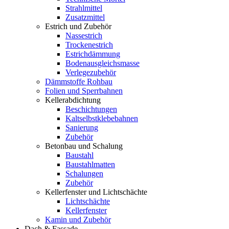
Strahlmittel
Zusatzmittel
Estrich und Zubehör
Nassestrich
Trockenestrich
Estrichdämmung
Bodenausgleichsmasse
Verlegezubehör
Dämmstoffe Rohbau
Folien und Sperrbahnen
Kellerabdichtung
Beschichtungen
Kaltselbstklebebahnen
Sanierung
Zubehör
Betonbau und Schalung
Baustahl
Baustahlmatten
Schalungen
Zubehör
Kellerfenster und Lichtschächte
Lichtschächte
Kellerfenster
Kamin und Zubehör
Dach & Fassade