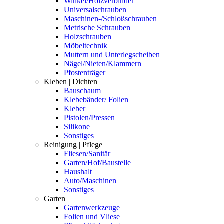
Winkel/Holzverbinder
Universalschrauben
Maschinen-/Schloßschrauben
Metrische Schrauben
Holzschrauben
Möbeltechnik
Muttern und Unterlegscheiben
Nägel/Nieten/Klammern
Pfostenträger
Kleben | Dichten
Bauschaum
Klebebänder/ Folien
Kleber
Pistolen/Pressen
Silikone
Sonstiges
Reinigung | Pflege
Fliesen/Sanitär
Garten/Hof/Baustelle
Haushalt
Auto/Maschinen
Sonstiges
Garten
Gartenwerkzeuge
Folien und Vliese