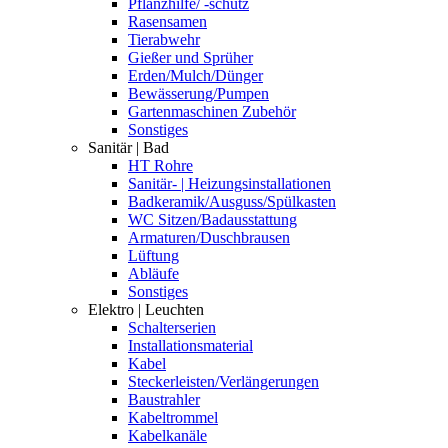
Pflanzhilfe/ -schutz
Rasensamen
Tierabwehr
Gießer und Sprüher
Erden/Mulch/Dünger
Bewässerung/Pumpen
Gartenmaschinen Zubehör
Sonstiges
Sanitär | Bad
HT Rohre
Sanitär- | Heizungsinstallationen
Badkeramik/Ausguss/Spülkasten
WC Sitzen/Badausstattung
Armaturen/Duschbrausen
Lüftung
Abläufe
Sonstiges
Elektro | Leuchten
Schalterserien
Installationsmaterial
Kabel
Steckerleisten/Verlängerungen
Baustrahler
Kabeltrommel
Kabelkanäle