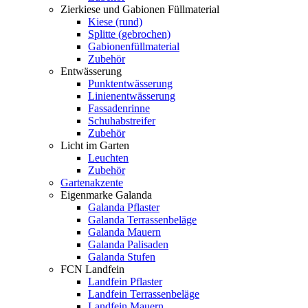
Zierkiese und Gabionen Füllmaterial
Kiese (rund)
Splitte (gebrochen)
Gabionenfüllmaterial
Zubehör
Entwässerung
Punktentwässerung
Linienentwässerung
Fassadenrinne
Schuhabstreifer
Zubehör
Licht im Garten
Leuchten
Zubehör
Gartenakzente
Eigenmarke Galanda
Galanda Pflaster
Galanda Terrassenbeläge
Galanda Mauern
Galanda Palisaden
Galanda Stufen
FCN Landfein
Landfein Pflaster
Landfein Terrassenbeläge
Landfein Mauern