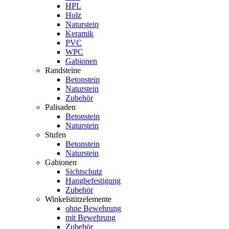
HPL
Holz
Naturstein
Keramik
PVC
WPC
Gabionen
Randsteine
Betonstein
Naturstein
Zubehör
Palisaden
Betonstein
Naturstein
Stufen
Betonstein
Naturstein
Gabionen
Sichtschutz
Hangbefestigung
Zubehör
Winkelstützelemente
ohne Bewehrung
mit Bewehrung
Zubehör