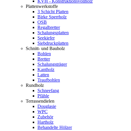
KVH - Konstruktionsvollholz
Plattenwerkstoffe
3 Schicht Platten
Birke Sperrholz
OSB
Regalbretter
Schalungsplatten
Seekiefer
Siebdruckplatten
Schnitt- und Bauholz
Bohlen
Bretter
Schalungsträger
Kantholz
Latten
Traufbohlen
Rundholz
Schneefang
Pfähle
Terrassendielen
Douglasie
WPC
Zubehör
Hartholz
Behandelte Hölzer