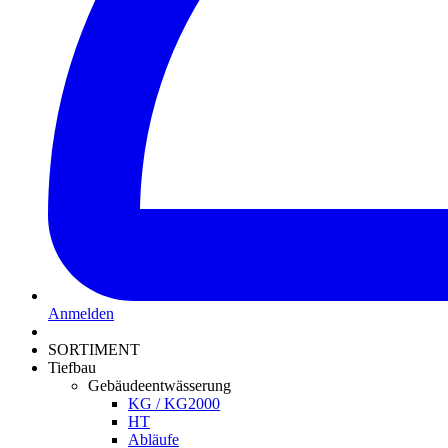
Anmelden
SORTIMENT
Tiefbau
Gebäudeentwässerung
KG / KG2000
HT
Abläufe