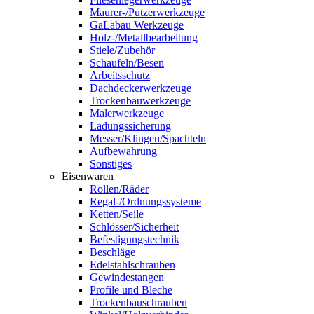
Maurer-/Putzerwerkzeuge
GaLabau Werkzeuge
Holz-/Metallbearbeitung
Stiele/Zubehör
Schaufeln/Besen
Arbeitsschutz
Dachdeckerwerkzeuge
Trockenbauwerkzeuge
Malerwerkzeuge
Ladungssicherung
Messer/Klingen/Spachteln
Aufbewahrung
Sonstiges
Eisenwaren
Rollen/Räder
Regal-/Ordnungssysteme
Ketten/Seile
Schlösser/Sicherheit
Befestigungstechnik
Beschläge
Edelstahlschrauben
Gewindestangen
Profile und Bleche
Trockenbauschrauben