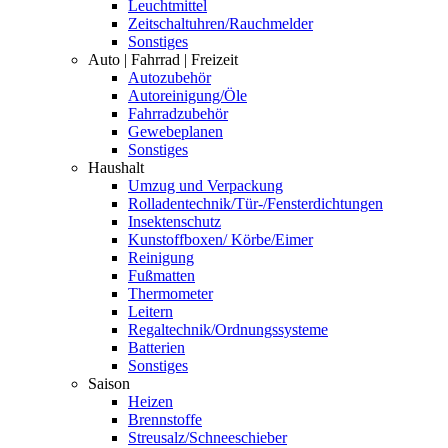
Leuchtmittel
Zeitschaltuhren/Rauchmelder
Sonstiges
Auto | Fahrrad | Freizeit
Autozubehör
Autoreinigung/Öle
Fahrradzubehör
Gewebeplanen
Sonstiges
Haushalt
Umzug und Verpackung
Rolladentechnik/Tür-/Fensterdichtungen
Insektenschutz
Kunstoffboxen/ Körbe/Eimer
Reinigung
Fußmatten
Thermometer
Leitern
Regaltechnik/Ordnungssysteme
Batterien
Sonstiges
Saison
Heizen
Brennstoffe
Streusalz/Schneeschieber