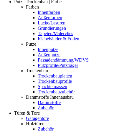
Putz | Trockenbau | Farbe
Farben
Innenfarben
Außenfarben
Lacke/Lasuren
Grundierungen
Tapeten/Malervlies
Klebebänder & Folien
Putze
Innenputze
Außenputze
Fassadendämmung/WDVS
Putzprofile/Putzträger
Trockenbau
Trockenbauplatten
Trockenbauprofile
Spachtelmassen
Trockenbauzubehör
Dämmstoffe Innenausbau
Dämmstoffe
Zubehör
Türen & Tore
Garagentore
Holztüren
Zubehör