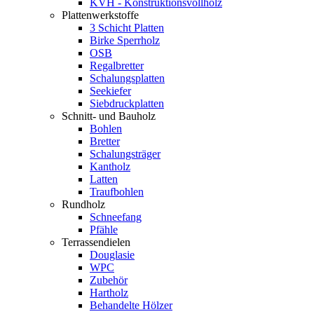
KVH - Konstruktionsvollholz
Plattenwerkstoffe
3 Schicht Platten
Birke Sperrholz
OSB
Regalbretter
Schalungsplatten
Seekiefer
Siebdruckplatten
Schnitt- und Bauholz
Bohlen
Bretter
Schalungsträger
Kantholz
Latten
Traufbohlen
Rundholz
Schneefang
Pfähle
Terrassendielen
Douglasie
WPC
Zubehör
Hartholz
Behandelte Hölzer