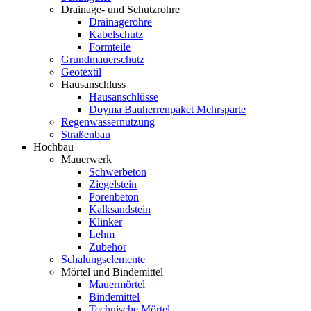
Drainage- und Schutzrohre
Drainagerohre
Kabelschutz
Formteile
Grundmauerschutz
Geotextil
Hausanschluss
Hausanschlüsse
Doyma Bauherrenpaket Mehrsparte
Regenwassernutzung
Straßenbau
Hochbau
Mauerwerk
Schwerbeton
Ziegelstein
Porenbeton
Kalksandstein
Klinker
Lehm
Zubehör
Schalungselemente
Mörtel und Bindemittel
Mauermörtel
Bindemittel
Technische Mörtel