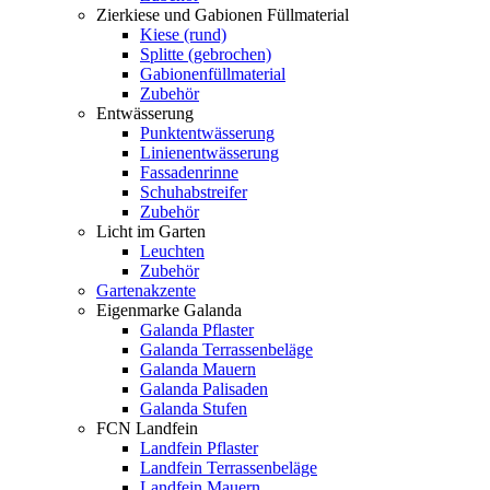
Zierkiese und Gabionen Füllmaterial
Kiese (rund)
Splitte (gebrochen)
Gabionenfüllmaterial
Zubehör
Entwässerung
Punktentwässerung
Linienentwässerung
Fassadenrinne
Schuhabstreifer
Zubehör
Licht im Garten
Leuchten
Zubehör
Gartenakzente
Eigenmarke Galanda
Galanda Pflaster
Galanda Terrassenbeläge
Galanda Mauern
Galanda Palisaden
Galanda Stufen
FCN Landfein
Landfein Pflaster
Landfein Terrassenbeläge
Landfein Mauern