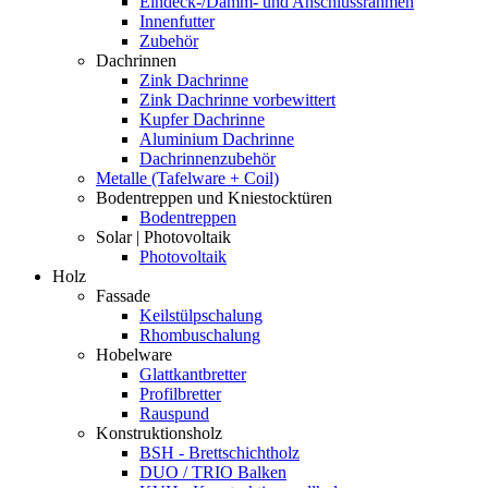
Eindeck-/Dämm- und Anschlussrahmen
Innenfutter
Zubehör
Dachrinnen
Zink Dachrinne
Zink Dachrinne vorbewittert
Kupfer Dachrinne
Aluminium Dachrinne
Dachrinnenzubehör
Metalle (Tafelware + Coil)
Bodentreppen und Kniestocktüren
Bodentreppen
Solar | Photovoltaik
Photovoltaik
Holz
Fassade
Keilstülpschalung
Rhombuschalung
Hobelware
Glattkantbretter
Profilbretter
Rauspund
Konstruktionsholz
BSH - Brettschichtholz
DUO / TRIO Balken