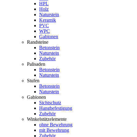
HPL
Holz
Naturstein
Keramik
PVC
WPC
Gabionen
Randsteine
Betonstein
Naturstein
Zubehör
Palisaden
Betonstein
Naturstein
Stufen
Betonstein
Naturstein
Gabionen
Sichtschutz
Hangbefestigung
Zubehör
Winkelstützelemente
ohne Bewehrung
mit Bewehrung
Zubehör