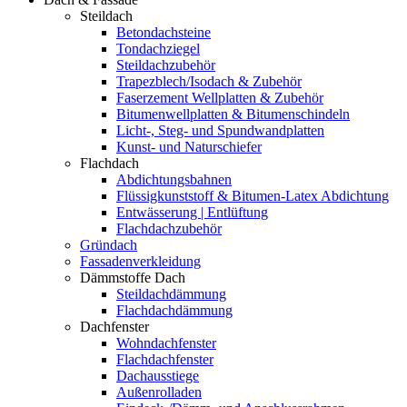
Steildach
Betondachsteine
Tondachziegel
Steildachzubehör
Trapezblech/Isodach & Zubehör
Faserzement Wellplatten & Zubehör
Bitumenwellplatten & Bitumenschindeln
Licht-, Steg- und Spundwandplatten
Kunst- und Naturschiefer
Flachdach
Abdichtungsbahnen
Flüssigkunststoff & Bitumen-Latex Abdichtung
Entwässerung | Entlüftung
Flachdachzubehör
Gründach
Fassadenverkleidung
Dämmstoffe Dach
Steildachdämmung
Flachdachdämmung
Dachfenster
Wohndachfenster
Flachdachfenster
Dachausstiege
Außenrolladen