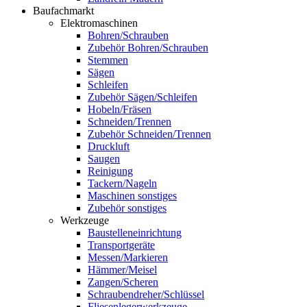
Baufachmarkt
Elektromaschinen
Bohren/Schrauben
Zubehör Bohren/Schrauben
Stemmen
Sägen
Schleifen
Zubehör Sägen/Schleifen
Hobeln/Fräsen
Schneiden/Trennen
Zubehör Schneiden/Trennen
Druckluft
Saugen
Reinigung
Tackern/Nageln
Maschinen sonstiges
Zubehör sonstiges
Werkzeuge
Baustelleneinrichtung
Transportgeräte
Messen/Markieren
Hämmer/Meisel
Zangen/Scheren
Schraubendreher/Schlüssel
Fliesenlegerwerkzeuge