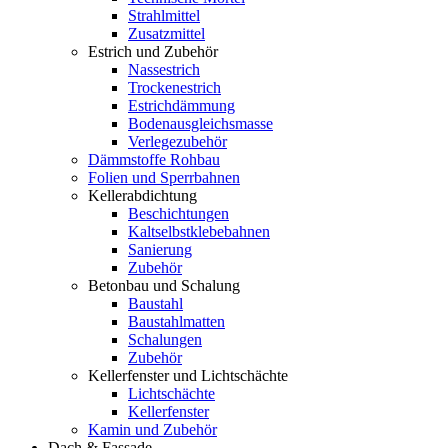
Strahlmittel
Zusatzmittel
Estrich und Zubehör
Nassestrich
Trockenestrich
Estrichdämmung
Bodenausgleichsmasse
Verlegezubehör
Dämmstoffe Rohbau
Folien und Sperrbahnen
Kellerabdichtung
Beschichtungen
Kaltselbstklebebahnen
Sanierung
Zubehör
Betonbau und Schalung
Baustahl
Baustahlmatten
Schalungen
Zubehör
Kellerfenster und Lichtschächte
Lichtschächte
Kellerfenster
Kamin und Zubehör
Dach & Fassade