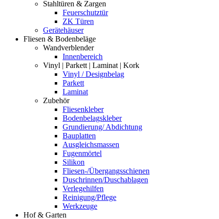
Stahltüren & Zargen
Feuerschutztür
ZK Türen
Gerätehäuser
Fliesen & Bodenbeläge
Wandverblender
Innenbereich
Vinyl | Parkett | Laminat | Kork
Vinyl / Designbelag
Parkett
Laminat
Zubehör
Fliesenkleber
Bodenbelagskleber
Grundierung/ Abdichtung
Bauplatten
Ausgleichsmassen
Fugenmörtel
Silikon
Fliesen-/Übergangsschienen
Duschrinnen/Duschablagen
Verlegehilfen
Reinigung/Pflege
Werkzeuge
Hof & Garten