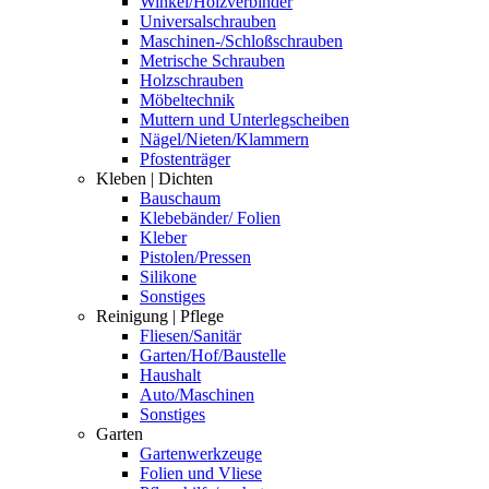
Winkel/Holzverbinder
Universalschrauben
Maschinen-/Schloßschrauben
Metrische Schrauben
Holzschrauben
Möbeltechnik
Muttern und Unterlegscheiben
Nägel/Nieten/Klammern
Pfostenträger
Kleben | Dichten
Bauschaum
Klebebänder/ Folien
Kleber
Pistolen/Pressen
Silikone
Sonstiges
Reinigung | Pflege
Fliesen/Sanitär
Garten/Hof/Baustelle
Haushalt
Auto/Maschinen
Sonstiges
Garten
Gartenwerkzeuge
Folien und Vliese