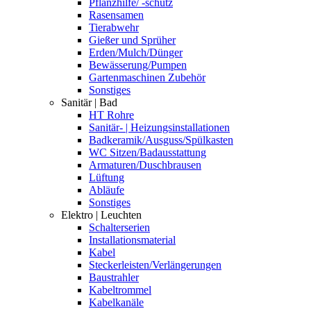
Pflanzhilfe/ -schutz
Rasensamen
Tierabwehr
Gießer und Sprüher
Erden/Mulch/Dünger
Bewässerung/Pumpen
Gartenmaschinen Zubehör
Sonstiges
Sanitär | Bad
HT Rohre
Sanitär- | Heizungsinstallationen
Badkeramik/Ausguss/Spülkasten
WC Sitzen/Badausstattung
Armaturen/Duschbrausen
Lüftung
Abläufe
Sonstiges
Elektro | Leuchten
Schalterserien
Installationsmaterial
Kabel
Steckerleisten/Verlängerungen
Baustrahler
Kabeltrommel
Kabelkanäle