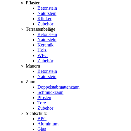
Pflaster
Betonstein
Naturstein
Klinker
Zubehör
Terrassenbeläge
Betonstein
Naturstein
Keramik
Holz
WPC
Zubehör
Mauern
Betonstein
Naturstein
Zaun
Doppelstabmattenzaun
Schmuckzaun
Pfosten
Tore
Zubehör
Sichtschutz
BPC
Aluminium
Glas