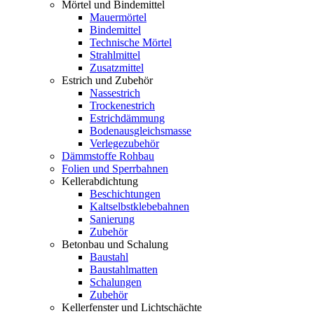
Mörtel und Bindemittel
Mauermörtel
Bindemittel
Technische Mörtel
Strahlmittel
Zusatzmittel
Estrich und Zubehör
Nassestrich
Trockenestrich
Estrichdämmung
Bodenausgleichsmasse
Verlegezubehör
Dämmstoffe Rohbau
Folien und Sperrbahnen
Kellerabdichtung
Beschichtungen
Kaltselbstklebebahnen
Sanierung
Zubehör
Betonbau und Schalung
Baustahl
Baustahlmatten
Schalungen
Zubehör
Kellerfenster und Lichtschächte