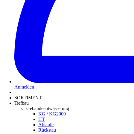
Anmelden
SORTIMENT
Tiefbau
Gebäudeentwässerung
KG / KG2000
HT
Abläufe
Rückstau