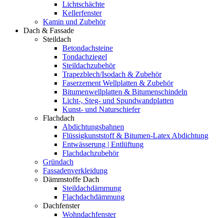
Lichtschächte
Kellerfenster
Kamin und Zubehör
Dach & Fassade
Steildach
Betondachsteine
Tondachziegel
Steildachzubehör
Trapezblech/Isodach & Zubehör
Faserzement Wellplatten & Zubehör
Bitumenwellplatten & Bitumenschindeln
Licht-, Steg- und Spundwandplatten
Kunst- und Naturschiefer
Flachdach
Abdichtungsbahnen
Flüssigkunststoff & Bitumen-Latex Abdichtung
Entwässerung | Entlüftung
Flachdachzubehör
Gründach
Fassadenverkleidung
Dämmstoffe Dach
Steildachdämmung
Flachdachdämmung
Dachfenster
Wohndachfenster