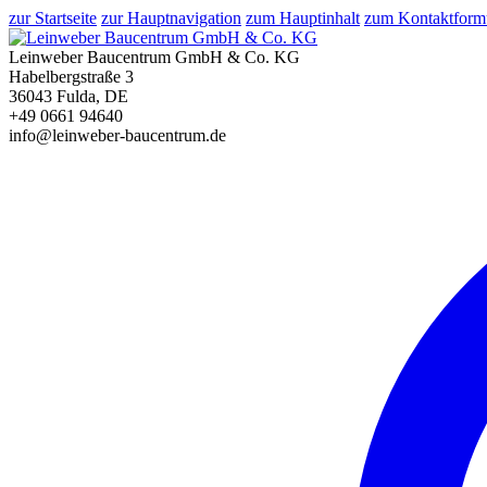
zur Startseite
zur Hauptnavigation
zum Hauptinhalt
zum Kontaktform
Leinweber Baucentrum GmbH & Co. KG
Habelbergstraße 3
36043 Fulda, DE
+49 0661 94640
info@leinweber-baucentrum.de