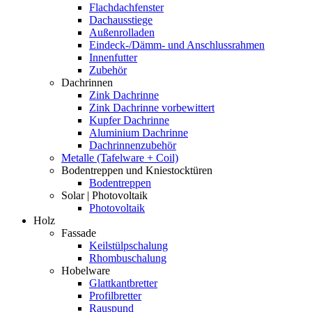
Flachdachfenster
Dachausstiege
Außenrolladen
Eindeck-/Dämm- und Anschlussrahmen
Innenfutter
Zubehör
Dachrinnen
Zink Dachrinne
Zink Dachrinne vorbewittert
Kupfer Dachrinne
Aluminium Dachrinne
Dachrinnenzubehör
Metalle (Tafelware + Coil)
Bodentreppen und Kniestocktüren
Bodentreppen
Solar | Photovoltaik
Photovoltaik
Holz
Fassade
Keilstülpschalung
Rhombuschalung
Hobelware
Glattkantbretter
Profilbretter
Rauspund