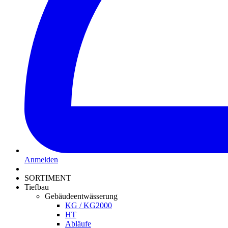
Anmelden
SORTIMENT
Tiefbau
Gebäudeentwässerung
KG / KG2000
HT
Abläufe